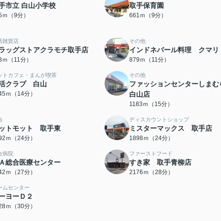
手市立 白山小学校
取手保育園
45ｍ（9分）
661ｍ（9分）
活雑貨店
その他
ラッグストアクラモチ取手店
インドネパール料理 クマリ
23ｍ（11分）
879ｍ（11分）
ットカフェ・まんが喫茶
その他
活クラブ 白山
ファッションセンターしま
045ｍ（14分）
白山店
1183ｍ（15分）
当
ディスカウントショップ
ットモット 取手東
ミスターマックス 取手店
892ｍ（24分）
1898ｍ（24分）
合病院
ファーストフード
Ａ総合医療センター
すき家 取手青柳店
142ｍ（27分）
2176ｍ（28分）
ームセンター
ーヨーＤ２
328ｍ（30分）