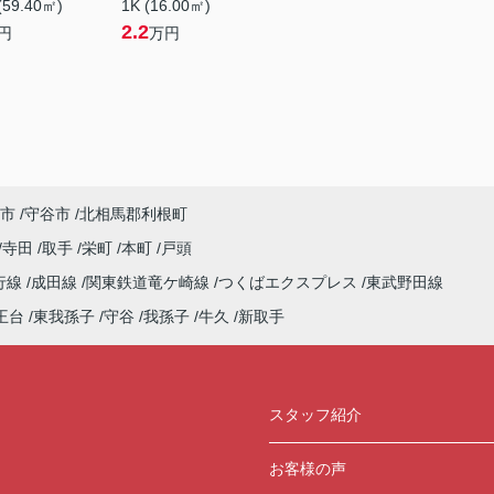
(59.40㎡)
1K (16.00㎡)
2.2
円
万円
市
守谷市
北相馬郡利根町
寺田
取手
栄町
本町
戸頭
行線
成田線
関東鉄道竜ケ崎線
つくばエクスプレス
東武野田線
王台
東我孫子
守谷
我孫子
牛久
新取手
スタッフ紹介
お客様の声