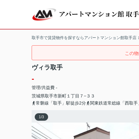
取手市で賃貸物件を探すならアパートマンション館取手店
この物
ヴィラ取手
-
管理/共益費 -
茨城県
取手市
新町
１丁目７−３３
常磐線「取手」駅徒歩2分
関東鉄道常総線「西取手
1
/
3