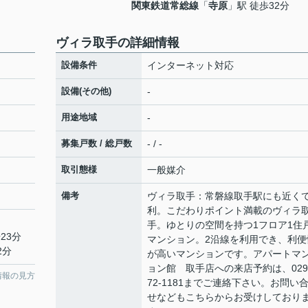
関東鉄道常総線
「
寺原
」駅 徒歩32分
ヴィラ取手の詳細情報
設備条件
インターネット対応
設備(その他)
-
用途地域
-
募集戸数 / 総戸数
- / -
取引態様
一般媒介
備考
ヴィラ取手：常磐線取手駅にも近く
利。こだわりポイント満載のヴィラ
手。ゆとりの空間を持つ1フロア1住
23分
マンション。2沿線を利用でき、利便
2分
が高いマンションです。アパートマ
ョン館 取手店への来店予約は、029
情報の見方
72-1181までご連絡下さい。お問い
せなどもこちらからお受けしており