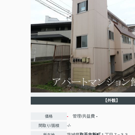
【外観】
-
管理/共益費
-
価格
-/-
間取り/面積
茨城県
取手市
新町
１丁目７−３３
所在地