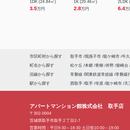
1DK (24.84㎡)
1K (20.46㎡)
2LDK 
3.5
2.8
6.4
万円
万円
万
市区町村から探す
取手市
我孫子市
龍ケ崎市
牛久
町名から探す
松ケ丘
本郷
青柳
井野
柴崎台
沿線から探す
常磐線
関東鉄道常総線
常磐緩
駅から探す
西取手
取手
寺原
龍ケ崎市
天
アパートマンション館株式会社 取手店
〒302-0004
茨城県取手市取手２丁目2-7
営業時間：
平日9:30～18:30 土日祭10:00～19:00