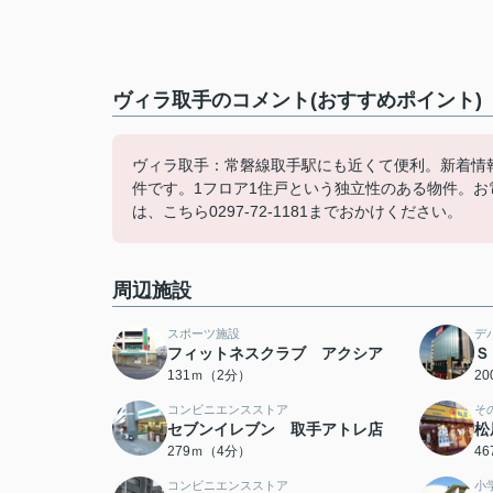
ヴィラ取手のコメント(おすすめポイント)
ヴィラ取手：常磐線取手駅にも近くて便利。新着情
件です。1フロア1住戸という独立性のある物件。
は、こちら0297-72-1181までおかけください。
周辺施設
スポーツ施設
デ
フィットネスクラブ アクシア
Ｓ
131ｍ（2分）
2
コンビニエンスストア
そ
セブンイレブン 取手アトレ店
松
279ｍ（4分）
4
コンビニエンスストア
小