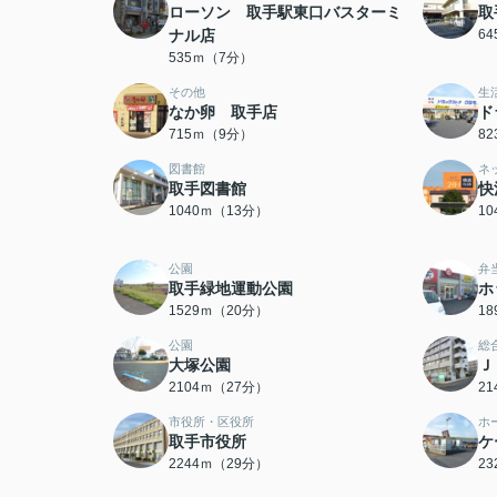
ローソン 取手駅東口バスターミ
取
ナル店
6
535ｍ（7分）
その他
生
なか卵 取手店
ド
715ｍ（9分）
8
図書館
ネ
取手図書館
快
1040ｍ（13分）
1
公園
弁
取手緑地運動公園
ホ
1529ｍ（20分）
1
公園
総
大塚公園
Ｊ
2104ｍ（27分）
2
市役所・区役所
ホ
取手市役所
ケ
2244ｍ（29分）
2