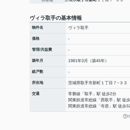
ヴィラ取手の基本情報
物件名
ヴィラ取手
価格
-
管理/共益費
-
築年月
1981年3月（築45年）
総戸数
-
所在地
茨城県
取手市
新町
１丁目７−３３
交通
常磐線
「
取手
」駅 徒歩2分
関東鉄道常総線
「
西取手
」駅 徒歩
関東鉄道常総線
「
寺原
」駅 徒歩3