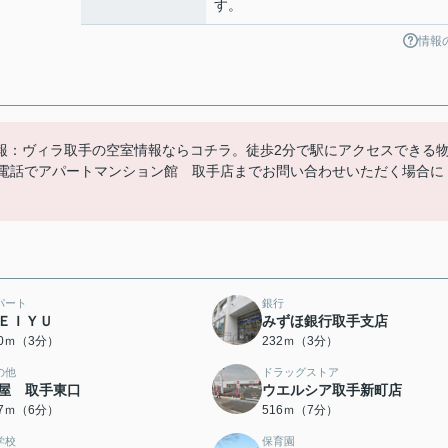
す。
情報
報：ヴィラ取手の空室情報ならコチラ。徒歩2分で駅にアクセスできる
お電話でアパートマンション館 取手店までお問い合わせいただく場合に
パート
銀行
ＥＩＹＵ
みずほ銀行取手支店
00ｍ（3分）
232ｍ（3分）
の他
ドラッグストア
屋 取手東口
ウエルシア取手新町店
67ｍ（6分）
516ｍ（7分）
学校
保育園