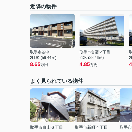
近隣の物件
取手市谷中
取手市台宿２丁目
2LDK (56.44㎡)
2DK (38.46㎡)
2
8.65
4.85
4
万円
万円
よく見られている物件
取手市白山６丁目
取手市新町４丁目
取手市