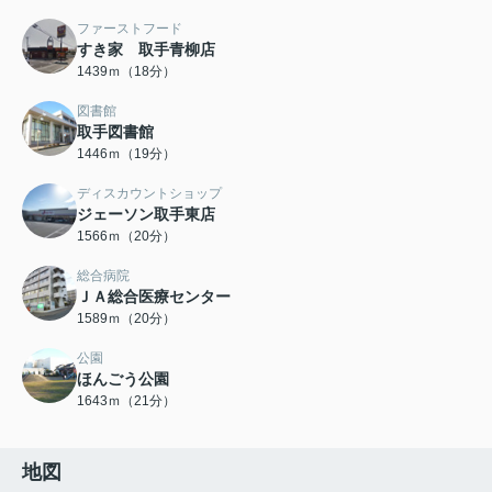
ファーストフード
すき家 取手青柳店
1439ｍ（18分）
図書館
取手図書館
1446ｍ（19分）
ディスカウントショップ
ジェーソン取手東店
1566ｍ（20分）
総合病院
ＪＡ総合医療センター
1589ｍ（20分）
公園
ほんごう公園
1643ｍ（21分）
地図