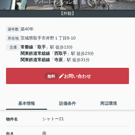
【外観】
築40年
築年数
茨城県取手市井野１丁目8-10
所在地
常磐線
「
取手
」駅 徒歩13分
交通
関東鉄道常総線
「
西取手
」駅 徒歩23分
関東鉄道常総線
「
寺原
」駅 徒歩31分
お問い合わせ
無料
基本情報
設備条件
周辺環境
シャトー21
物件名
南
向き