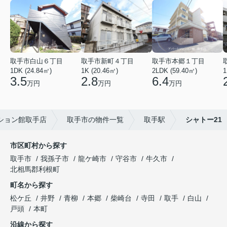
取手市白山６丁目
取手市新町４丁目
取手市本郷１丁目
1DK (24.84㎡)
1K (20.46㎡)
2LDK (59.40㎡)
1
3.5
2.8
6.4
万円
万円
万円
ション館取手店
取手市の物件一覧
取手駅
シャトー21
市区町村から探す
取手市
我孫子市
龍ケ崎市
守谷市
牛久市
北相馬郡利根町
町名から探す
松ケ丘
井野
青柳
本郷
柴崎台
寺田
取手
白山
戸頭
本町
沿線から探す