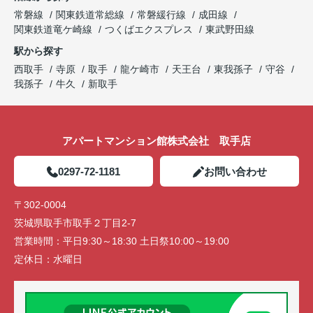
常磐線
関東鉄道常総線
常磐緩行線
成田線
関東鉄道竜ケ崎線
つくばエクスプレス
東武野田線
駅から探す
西取手
寺原
取手
龍ケ崎市
天王台
東我孫子
守谷
我孫子
牛久
新取手
アパートマンション館株式会社 取手店
0297-72-1181
お問い合わせ
〒302-0004
茨城県取手市取手２丁目2-7
営業時間：
平日9:30～18:30 土日祭10:00～19:00
定休日：
水曜日