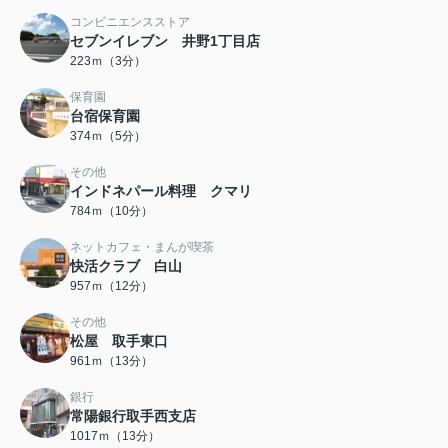
コンビニエンスストア
セブンイレブン 井野1丁目店
223ｍ（3分）
保育園
台宿保育園
374ｍ（5分）
その他
インドネパール料理 クマリ
784ｍ（10分）
ネットカフェ・まんが喫茶
快活クラブ 白山
957ｍ（12分）
その他
松屋 取手東口
961ｍ（13分）
銀行
常陽銀行取手西支店
1017ｍ（13分）