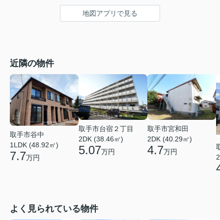
地図アプリで見る
近隣の物件
取手市台宿２丁目
取手市宮和田
取手市谷中
2DK (38.46㎡)
2DK (40.29㎡)
1LDK (48.92㎡)
5.07
4.7
万円
万円
7.7
2
万円
よく見られている物件