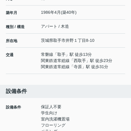
1986年4月(築40年)
築年月
アパート / 木造
種別 / 構造
茨城県
取手市
井野
１丁目8-10
所在地
常磐線
「
取手
」駅 徒歩13分
交通
関東鉄道常総線
「
西取手
」駅 徒歩23分
関東鉄道常総線
「
寺原
」駅 徒歩31分
設備条件
保証人不要
設備条件
学生向け
室内洗濯機置場
フローリング