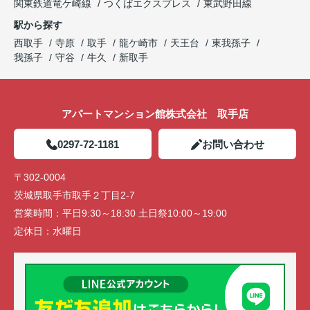
関東鉄道竜ケ崎線
つくばエクスプレス
東武野田線
駅から探す
西取手
寺原
取手
龍ケ崎市
天王台
東我孫子
我孫子
守谷
牛久
新取手
アパートマンション館株式会社 取手店
0297-72-1181
お問い合わせ
〒302-0004
茨城県取手市取手２丁目2-7
営業時間：
平日9:30～18:30 土日祭10:00～19:00
定休日：
水曜日