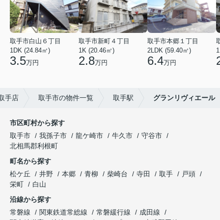
取手市白山６丁目
取手市新町４丁目
取手市本郷１丁目
1DK (24.84㎡)
1K (20.46㎡)
2LDK (59.40㎡)
1
3.5
2.8
6.4
万円
万円
万円
取手店
取手市の物件一覧
取手駅
グランリヴィエール
市区町村から探す
取手市
我孫子市
龍ケ崎市
牛久市
守谷市
北相馬郡利根町
町名から探す
松ケ丘
井野
本郷
青柳
柴崎台
寺田
取手
戸頭
栄町
白山
沿線から探す
常磐線
関東鉄道常総線
常磐緩行線
成田線