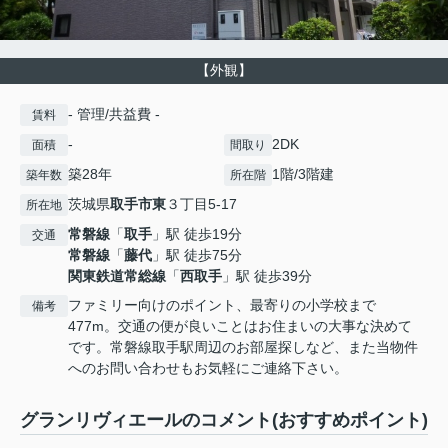
【外観】
- 管理/共益費 -
賃料
-
2DK
面積
間取り
築28年
1階/3階建
築年数
所在階
茨城県
取手市
東
３丁目5-17
所在地
常磐線
「
取手
」駅 徒歩19分
交通
常磐線
「
藤代
」駅 徒歩75分
関東鉄道常総線
「
西取手
」駅 徒歩39分
ファミリー向けのポイント、最寄りの小学校まで
備考
477m。交通の便が良いことはお住まいの大事な決めて
です。常磐線取手駅周辺のお部屋探しなど、また当物件
へのお問い合わせもお気軽にご連絡下さい。
グランリヴィエールのコメント(おすすめポイント)