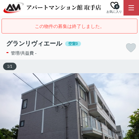
0
お気に入り
この物件の募集は終了しました。
グランリヴィエール
空室0
-
管理/共益費 -
1
/
1