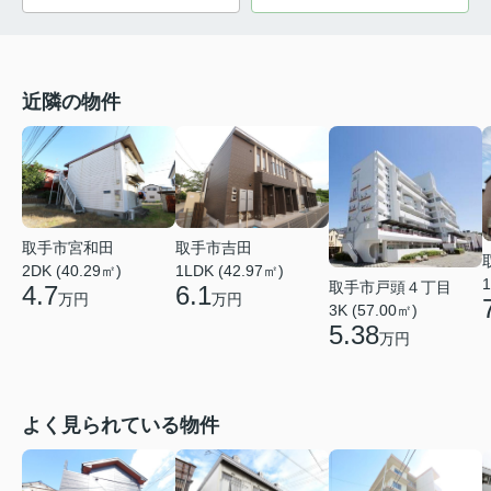
近隣の物件
取手市宮和田
取手市吉田
2DK (40.29㎡)
1LDK (42.97㎡)
1
取手市戸頭４丁目
4.7
6.1
万円
万円
3K (57.00㎡)
5.38
万円
よく見られている物件