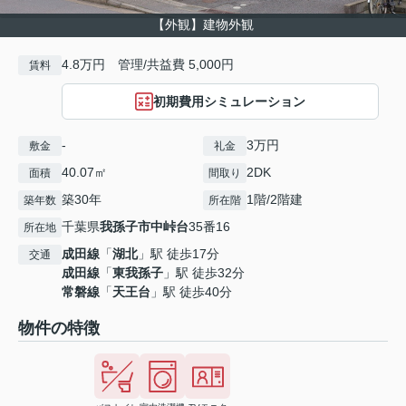
【外観】建物外観
4.8万円 管理/共益費 5,000円
賃料
初期費用シミュレーション
-
3万円
敷金
礼金
40.07㎡
2DK
面積
間取り
築30年
1階/2階建
築年数
所在階
千葉県
我孫子市
中峠台
35番16
所在地
成田線
「
湖北
」駅 徒歩17分
交通
成田線
「
東我孫子
」駅 徒歩32分
常磐線
「
天王台
」駅 徒歩40分
物件の特徴