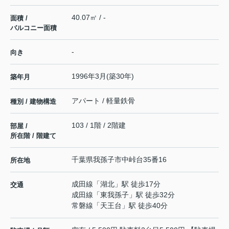
40.07㎡ / -
面積 /
バルコニー面積
-
向き
1996年3月(築30年)
築年月
アパート / 軽量鉄骨
種別 / 建物構造
103 / 1階 / 2階建
部屋 /
所在階 / 階建て
千葉県
我孫子市
中峠台
35番16
所在地
成田線
「
湖北
」駅 徒歩17分
交通
成田線
「
東我孫子
」駅 徒歩32分
常磐線
「
天王台
」駅 徒歩40分