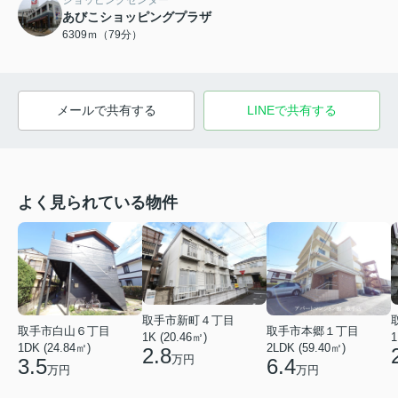
あびこショッピングプラザ
6309ｍ（79分）
メールで共有する
LINEで共有する
よく見られている物件
取手市新町４丁目
取手市白山６丁目
取手市本郷１丁目
1
1K (20.46㎡)
1DK (24.84㎡)
2LDK (59.40㎡)
2.8
万円
3.5
6.4
万円
万円