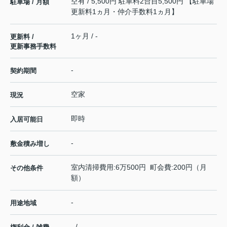
空有 / 5,500円 駐車料2台目5,500円 【駐車場
駐車場 / 月額
更新料1ヵ月・仲介手数料1ヵ月】
1ヶ月 / -
更新料 /
更新事務手数料
-
契約期間
空家
現況
即時
入居可能日
-
敷金積み増し
室内清掃費用:6万500円 町会費:200円（月
その他条件
額）
-
用途地域
- / -