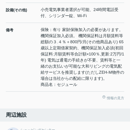
小売電気事業者選択が可能、24時間電話受
設備(その他)
付、シリンダー錠、Wi-Fi
保険：有り 家財保険加入の必要があります。
備考
機関保証加入必須。 機関保証料は月額賃料等
総額の３.４％＋800円/月(その他商品あり) 65
歳以上定期借家契約、機関保証加入必須(初回
保証料:月額賃料等合計額×100％,更新:2万円/1
年) 電気は通電の手続きが不要、賃料等と一
緒のお支払いが可能な大和リビングの電気配
給サービスを推奨します(ただしZEH-M物件の
場合は当社からの配給に限ります)。
商品名：セジュール
情報の見方
周辺施設
ショッピングセンター