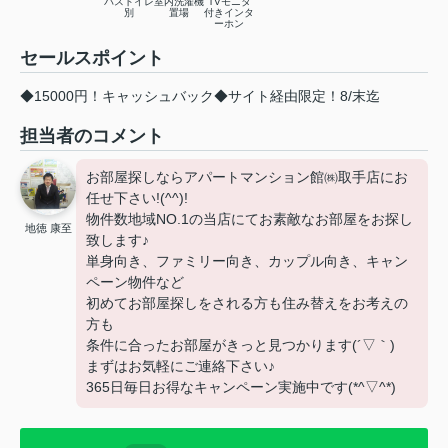
バストイレ
室内洗濯機
TVモニタ
別
置場
付きインタ
ーホン
セールスポイント
◆15000円！キャッシュバック◆サイト経由限定！8/末迄
担当者のコメント
お部屋探しならアパートマンション館㈱取手店にお
任せ下さい!(^^)!
物件数地域NO.1の当店にてお素敵なお部屋をお探し
地徳 康至
致します♪
単身向き、ファミリー向き、カップル向き、キャン
ペーン物件など
初めてお部屋探しをされる方も住み替えをお考えの
方も
条件に合ったお部屋がきっと見つかります(´▽｀)
まずはお気軽にご連絡下さい♪
365日毎日お得なキャンペーン実施中です(*^▽^*)