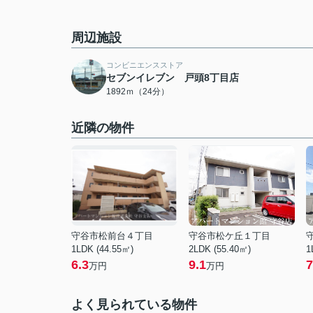
周辺施設
コンビニエンスストア
セブンイレブン 戸頭8丁目店
1892ｍ（24分）
近隣の物件
守谷市松前台４丁目
守谷市松ケ丘１丁目
1LDK (44.55㎡)
2LDK (55.40㎡)
1
6.3
9.1
7
万円
万円
よく見られている物件