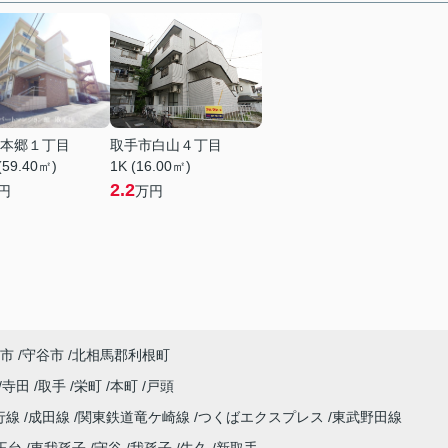
本郷１丁目
取手市白山４丁目
(59.40㎡)
1K (16.00㎡)
2.2
円
万円
市
守谷市
北相馬郡利根町
寺田
取手
栄町
本町
戸頭
行線
成田線
関東鉄道竜ケ崎線
つくばエクスプレス
東武野田線