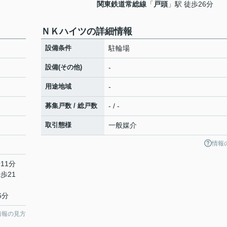
関東鉄道常総線
「
戸頭
」駅 徒歩26分
ＮＫハイツの詳細情報
設備条件
駐輪場
設備(その他)
-
用途地域
-
募集戸数 / 総戸数
- / -
取引態様
一般媒介
情報
11分
歩21
6分
情報の見方