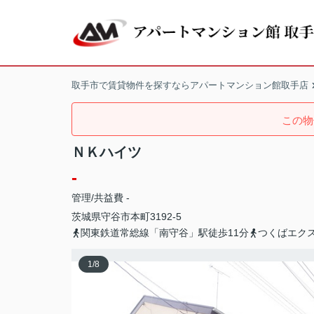
取手市で賃貸物件を探すならアパートマンション館取手店
この物
ＮＫハイツ
-
管理/共益費 -
茨城県
守谷市
本町
3192-5
関東鉄道常総線「南守谷」駅徒歩11分
つくばエク
1
/
8