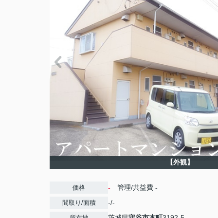
【外観】
-
管理/共益費
-
価格
-/-
間取り/面積
茨城県
守谷市
本町
3192-5
所在地