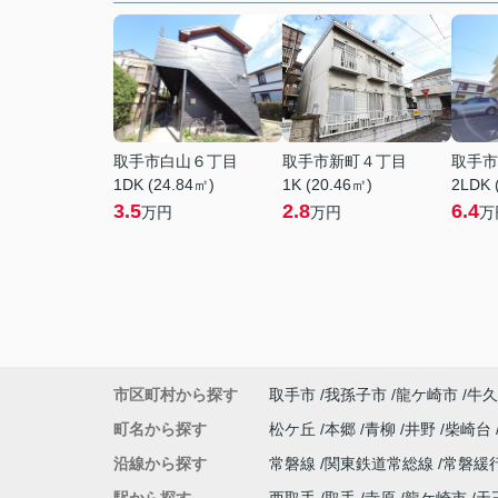
取手市白山６丁目
取手市新町４丁目
取手市
1DK (24.84㎡)
1K (20.46㎡)
2LDK 
3.5
2.8
6.4
万円
万円
万
市区町村から探す
取手市
我孫子市
龍ケ崎市
牛久
町名から探す
松ケ丘
本郷
青柳
井野
柴崎台
沿線から探す
常磐線
関東鉄道常総線
常磐緩