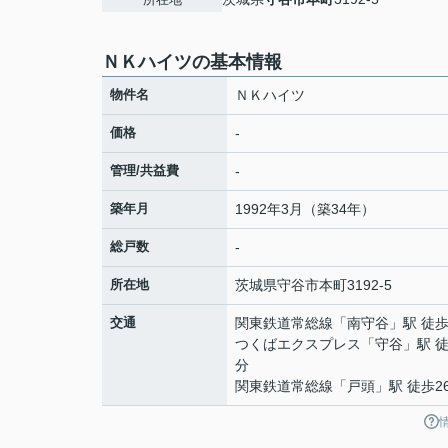
ＮＫハイツの基本情報
物件名
ＮＫハイツ
価格
-
管理/共益費
-
築年月
1992年3月（築34年）
総戸数
-
所在地
茨城県
守谷市
本町
3192-5
交通
関東鉄道常総線
「
南守谷
」駅 徒歩
つくばエクスプレス
「
守谷
」駅 徒
分
関東鉄道常総線
「
戸頭
」駅 徒歩2