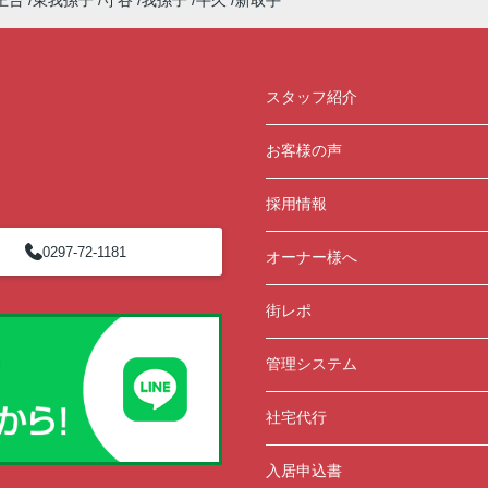
王台
東我孫子
守谷
我孫子
牛久
新取手
スタッフ紹介
お客様の声
採用情報
0297-72-1181
オーナー様へ
街レポ
管理システム
社宅代行
入居申込書