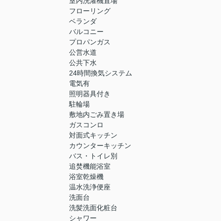
室内洗濯機置場
フローリング
ベランダ
バルコニー
プロパンガス
公営水道
公共下水
24時間換気システム
電気有
照明器具付き
駐輪場
敷地内ごみ置き場
ガスコンロ
対面式キッチン
カウンターキッチン
バス・トイレ別
追焚機能浴室
浴室乾燥機
温水洗浄便座
洗面台
洗髪洗面化粧台
シャワー