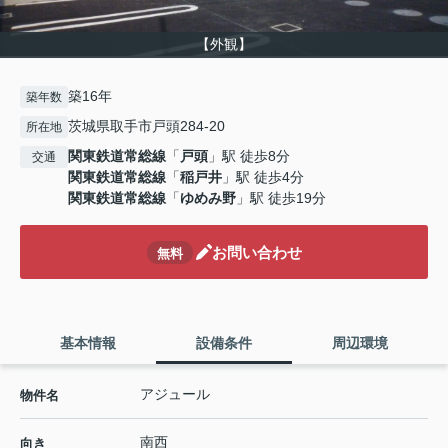
【外観】
築16年
築年数
茨城県取手市戸頭284-20
所在地
関東鉄道常総線
「
戸頭
」駅 徒歩8分
交通
関東鉄道常総線
「
稲戸井
」駅 徒歩4分
関東鉄道常総線
「
ゆめみ野
」駅 徒歩19分
お問い合わせ
無料
基本情報
設備条件
周辺環境
アジュール
物件名
南西
向き