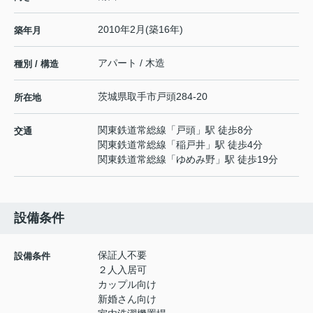
2010年2月(築16年)
築年月
アパート / 木造
種別 / 構造
茨城県
取手市
戸頭
284-20
所在地
関東鉄道常総線
「
戸頭
」駅 徒歩8分
交通
関東鉄道常総線
「
稲戸井
」駅 徒歩4分
関東鉄道常総線
「
ゆめみ野
」駅 徒歩19分
設備条件
保証人不要
設備条件
２人入居可
カップル向け
新婚さん向け