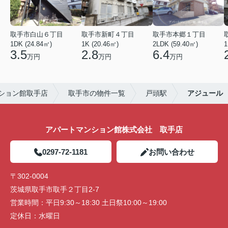
取手市白山６丁目
取手市新町４丁目
取手市本郷１丁目
1DK (24.84㎡)
1K (20.46㎡)
2LDK (59.40㎡)
1
3.5
2.8
6.4
万円
万円
万円
ション館取手店
取手市の物件一覧
戸頭駅
アジュール
アパートマンション館株式会社 取手店
0297-72-1181
お問い合わせ
〒302-0004
茨城県取手市取手２丁目2-7
営業時間：
平日9:30～18:30 土日祭10:00～19:00
定休日：
水曜日