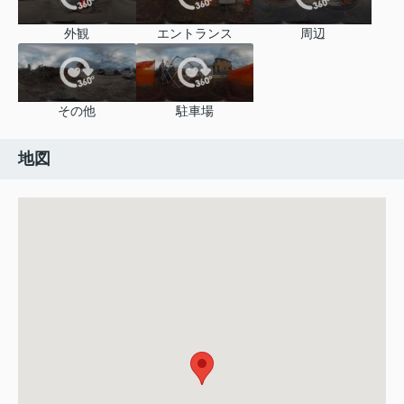
外観
エントランス
周辺
その他
駐車場
地図