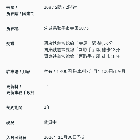
208 / 2階 / 2階建
部屋 /
所在階 / 階建て
茨城県
取手市
寺田
5073
所在地
関東鉄道常総線
「
寺原
」駅 徒歩8分
交通
関東鉄道常総線
「
新取手
」駅 徒歩13分
関東鉄道常総線
「
西取手
」駅 徒歩18分
空有 / 4,400円 駐車料2台目4,400円/1ヶ月
駐車場 / 月額
- / -
更新料 /
更新事務手数料
2年
契約期間
賃貸中
現況
2026年11月30日予定
入居可能日