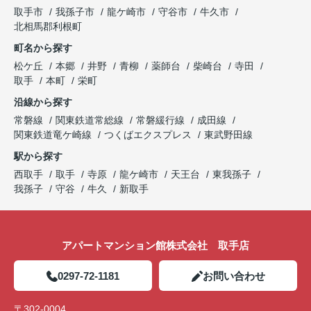
取手市
我孫子市
龍ケ崎市
守谷市
牛久市
北相馬郡利根町
町名から探す
松ケ丘
本郷
井野
青柳
薬師台
柴崎台
寺田
取手
本町
栄町
沿線から探す
常磐線
関東鉄道常総線
常磐緩行線
成田線
関東鉄道竜ケ崎線
つくばエクスプレス
東武野田線
駅から探す
西取手
取手
寺原
龍ケ崎市
天王台
東我孫子
我孫子
守谷
牛久
新取手
アパートマンション館株式会社 取手店
0297-72-1181
お問い合わせ
〒302-0004