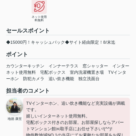
ネット使用
料無料
セールスポイント
◆15000円！キャッシュバック◆サイト経由限定！8/末迄
ポイント
カウンターキッチン
インナーテラス
窓シャッター
インター
ネット使用無料
宅配ボックス
室内洗濯機置き場
TVインタ
ーホン
防犯カメラ
追い炊き機能
独立洗面台
担当者のコメント
TVインターホン、追い炊き機能など充実設備が満載
です。
嬉しいインターネット使用無料。
地徳 康至
宅配ボックス付きのお部屋。お部屋探しならアパー
トマンション館㈱取手店にお任せ下さい!(^^)!
物件数地域NO.1の当店にてお素敵なお部屋をお探し