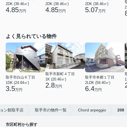
2DK (38.46㎡)
2DK (38.46㎡)
2DK (38.46㎡)
2
4.85
4.85
5.07
万円
万円
万円
よく見られている物件
取手市新町４丁目
取手市白山６丁目
取手市本郷１丁目
1
1K (20.46㎡)
1DK (24.84㎡)
2LDK (59.40㎡)
2.8
万円
3.5
6.4
万円
万円
ョン館取手店
取手市の物件一覧
Chord arpeggio
208
市区町村から探す