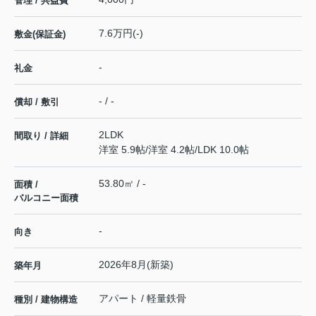
管理 / 共益費
7.6万円(-)
敷金(保証金)
-
礼金
- / -
償却 / 敷引
2LDK
間取り / 詳細
洋室 5.9帖
/
洋室 4.2帖
/
LDK 10.0帖
53.80㎡ / -
面積 /
バルコニー面積
-
向き
2026年8月(新築)
築年月
アパート / 軽量鉄骨
種別 / 建物構造