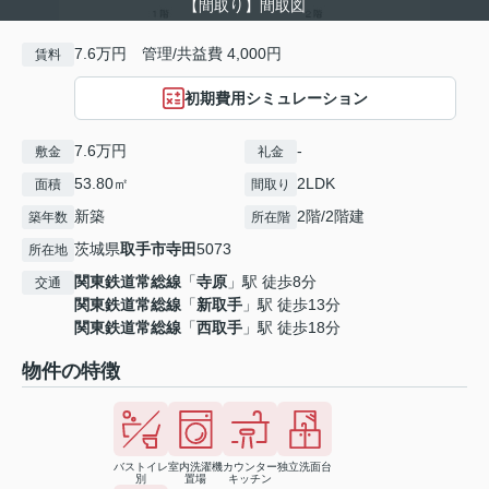
【間取り】間取図
7.6万円 管理/共益費 4,000円
賃料
初期費用シミュレーション
7.6万円
-
敷金
礼金
53.80㎡
2LDK
面積
間取り
新築
2階/2階建
築年数
所在階
茨城県
取手市
寺田
5073
所在地
関東鉄道常総線
「
寺原
」駅 徒歩8分
交通
関東鉄道常総線
「
新取手
」駅 徒歩13分
関東鉄道常総線
「
西取手
」駅 徒歩18分
物件の特徴
バストイレ
室内洗濯機
カウンター
独立洗面台
別
置場
キッチン