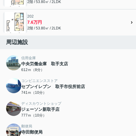
2階 / 53.80㎡ / 2LDK
202
7.6万円
2階 / 53.80㎡ / 2LDK
周辺施設
信用金庫
中央労働金庫 取手支店
612ｍ（8分）
コンビニエンスストア
セブンイレブン 取手市役所前店
741ｍ（10分）
ディスカウントショップ
ジェーソン新取手店
777ｍ（10分）
郵便局
寺田郵便局