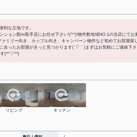
便利な立地です。
ョン館㈱取手店にお任せ下さい!(^^)!物件数地域NO.1の当店にてお
ファミリー向き、カップル向き、キャンペーン物件など初めてお部屋探
に合ったお部屋がきっと見つかります(´▽｀)まずはお気軽にご連絡下さ
*^▽^*)
リビング
キッチン
- / -
敷引 / 償却