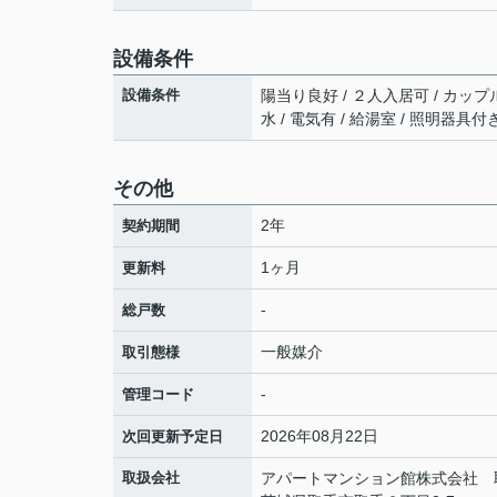
設備条件
設備条件
陽当り良好 / ２人入居可 / カップル
水 / 電気有 / 給湯室 / 照明器具付
その他
2年
契約期間
1ヶ月
更新料
-
総戸数
一般媒介
取引態様
-
管理コード
2026年08月22日
次回更新予定日
取扱会社
アパートマンション館株式会社 