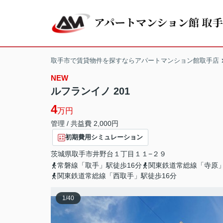
取手市で賃貸物件を探すならアパートマンション館取手店
NEW
ルフランイノ 201
4
万円
管理 / 共益費 2,000円
初期費用シミュレーション
茨城県
取手市
井野台
１丁目１１−２９
常磐線「取手」駅徒歩16分
関東鉄道常総線「寺原」
関東鉄道常総線「西取手」駅徒歩16分
1
/
40