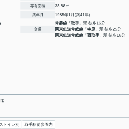
38.88㎡
専有面積
1985年1月(築41年)
築年月
常磐線
「
取手
」駅 徒歩16分
９
関東鉄道常総線
「
寺原
」駅 徒歩25分
交通
関東鉄道常総線
「
西取手
」駅 徒歩16分
末迄
ストイレ別
取手駅徒歩圏内