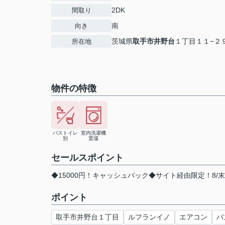
2DK
間取り
南
向き
茨城県
取手市
井野台
１丁目１１−２
所在地
物件の特徴
バストイレ
室内洗濯機
別
置場
セールスポイント
◆15000円！キャッシュバック◆サイト経由限定！8/
ポイント
取手市井野台１丁目
ルフランイノ
エアコン
バ