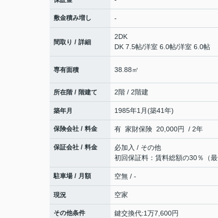
敷金積み増し
-
2DK
間取り / 詳細
DK 7.5帖
/
洋室 6.0帖
/
洋室 6.0帖
38.88㎡
専有面積
2階 / 2階建
所在階 / 階建て
1985年1月(築41年)
築年月
保険会社 / 料金
有 家財保険 20,000円 / 2年
保証会社 / 料金
必加入 / その他
初回保証料：賃料総額の30％（最
駐車場 / 月額
空無 / -
空家
現況
その他条件
鍵交換代:1万7,600円