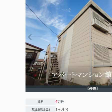
【外観】
4
万円
賃料
1ヶ月(-)
敷金(保証金)