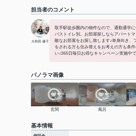
担当者のコメント
取手駅徒歩圏内の物件なので、通勤通学に
バストイレ別。お部屋探しならアパートマンシ
敵なお部屋をお探し致します♪単身向き、
大和田 優子
をされる方も住み替えをお考えの方も条件
い♪365日毎日お得なキャンペーン実施中です(
パノラマ画像
玄関
風呂
基本情報
-
保証金