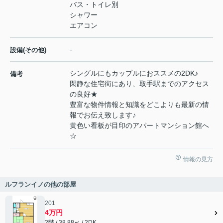
バス・トイレ別
シャワー
エアコン
-
設備(その他)
シングルにもカップルにおススメの2DK♪
備考
閑静な住宅街にあり、取手駅までのアクセス
の良好★
豊富な物件情報と知識をどこよりも最新の情
報でお伝え致します♪
黄色い看板が目印のアパートマンション館へ
☆
情報の見方
ルフランイノの他の部屋
201
4万円
2階 / 38.88㎡ / 2DK