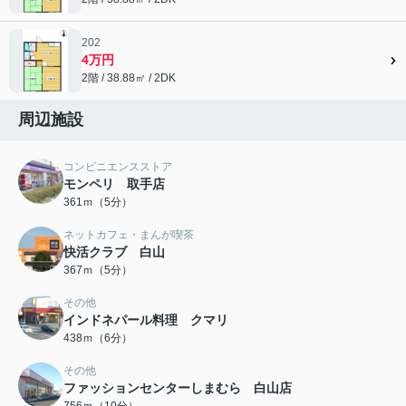
202
4万円
2階 / 38.88㎡ / 2DK
周辺施設
コンビニエンスストア
モンペリ 取手店
361ｍ（5分）
ネットカフェ・まんが喫茶
快活クラブ 白山
367ｍ（5分）
その他
インドネパール料理 クマリ
438ｍ（6分）
その他
ファッションセンターしまむら 白山店
756ｍ（10分）