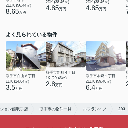
2DK (38.46㎡)
2DK (38.46㎡)
2LDK (56.44㎡)
1
4.85
4.85
万円
万円
8.65
万円
よく見られている物件
取手市新町４丁目
取手市白山６丁目
取手市本郷１丁目
1
1K (20.46㎡)
1DK (24.84㎡)
2LDK (59.40㎡)
2.8
万円
3.5
6.4
万円
万円
ション館取手店
取手市の物件一覧
ルフランイノ
203