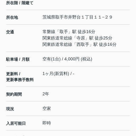
所在階 / 階建て
茨城県
取手市
井野台
１丁目１１−２９
所在地
常磐線
「
取手
」駅 徒歩16分
交通
関東鉄道常総線
「
寺原
」駅 徒歩25分
関東鉄道常総線
「
西取手
」駅 徒歩16分
空有(1台) / 4,000円 (税込)
駐車場 / 月額
1ヶ月(新賃料) / -
更新料 /
更新事務手数料
2年
契約期間
空家
現況
即時
入居可能日