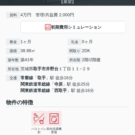
【展望】
4万円 管理/共益費 2,000円
賃料
初期費用シミュレーション
1ヶ月
0ヶ月
敷金
礼金
38.88㎡
2DK
面積
間取り
築41年
2階/2階建
築年数
所在階
茨城県
取手市
井野台
１丁目１１−２９
所在地
常磐線
「
取手
」駅 徒歩16分
交通
関東鉄道常総線
「
寺原
」駅 徒歩25分
関東鉄道常総線
「
西取手
」駅 徒歩16分
物件の特徴
バストイレ
室内洗濯機
別
置場