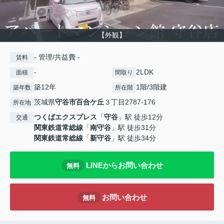
【外観】
- 管理/共益費 -
賃料
-
2LDK
面積
間取り
築12年
1階/3階建
築年数
所在階
茨城県
守谷市
百合ケ丘
３丁目2787-176
所在地
つくばエクスプレス
「
守谷
」駅 徒歩12分
交通
関東鉄道常総線
「
南守谷
」駅 徒歩31分
関東鉄道常総線
「
新守谷
」駅 徒歩34分
LINEからお問い合わせ
無料
お問い合わせ
無料