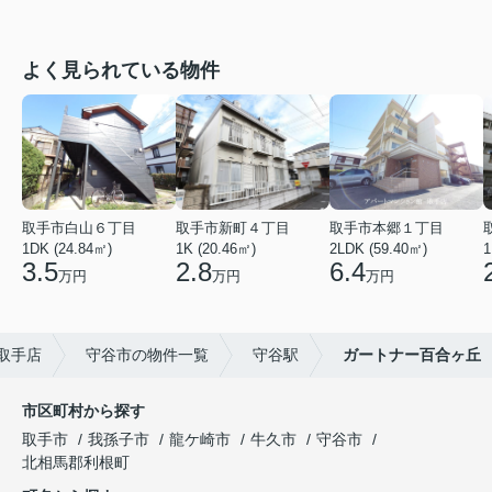
よく見られている物件
取手市白山６丁目
取手市新町４丁目
取手市本郷１丁目
1DK (24.84㎡)
1K (20.46㎡)
2LDK (59.40㎡)
1
3.5
2.8
6.4
万円
万円
万円
取手店
守谷市の物件一覧
守谷駅
ガートナー百合ヶ丘
市区町村から探す
取手市
我孫子市
龍ケ崎市
牛久市
守谷市
北相馬郡利根町