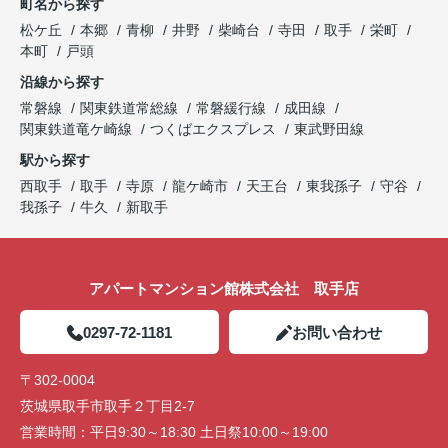
町名から探す
松ケ丘
本郷
青柳
井野
柴崎台
寺田
取手
栄町
本町
戸頭
沿線から探す
常磐線
関東鉄道常総線
常磐緩行線
成田線
関東鉄道竜ケ崎線
つくばエクスプレス
東武野田線
駅から探す
西取手
取手
寺原
龍ケ崎市
天王台
東我孫子
守谷
我孫子
牛久
新取手
アパートマンション館株式会社 取手店
0297-72-1181
お問い合わせ
〒302-0004
茨城県取手市取手２丁目2-7
営業時間：
平日9:30～18:30 土日祭10:00～19:00