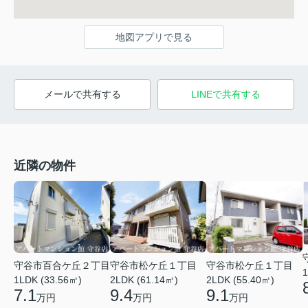
地図アプリで見る
メールで共有する
LINEで共有する
近隣の物件
守谷市百合ケ丘２丁目
守谷市松ケ丘１丁目
守谷市松ケ丘１丁目
1
1LDK (33.56㎡)
2LDK (61.14㎡)
2LDK (55.40㎡)
7.1
9.4
9.1
万円
万円
万円