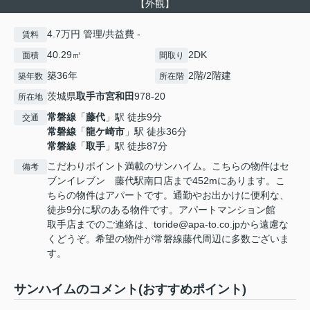
【外観】
4.7万円 管理/共益費 -
賃料
40.29㎡
2DK
面積
間取り
築36年
2階/2階建
築年数
所在階
茨城県
取手市
宮和田
978-20
所在地
常磐線
「
藤代
」駅 徒歩9分
交通
常磐線
「
龍ケ崎市
」駅 徒歩36分
常磐線
「
取手
」駅 徒歩87分
こだわりポイント満載のサンハイム。こちらの物件はセ
備考
ブンイレブン 藤代駅南口店まで452mにあります。こ
ちらの物件はアパートです。通勤やお出かけに便利な、
徒歩9分に駅のある物件です。アパートマンション館
取手店までのご連絡は、toride@apa-to.co.jpから遠慮な
くどうぞ。希望の物件が常磐線藤代周辺に多数ございま
す。
サンハイムのコメント(おすすめポイント)