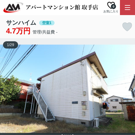
0
お気に入り
サンハイム
空室1
4.7万円
管理/共益費 -
1
/
29