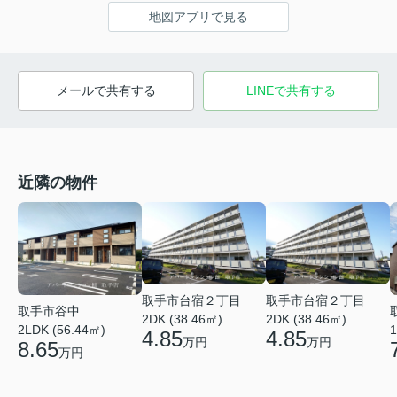
地図アプリで見る
メールで共有する
LINEで共有する
近隣の物件
取手市台宿２丁目
取手市台宿２丁目
取手市谷中
2DK (38.46㎡)
2DK (38.46㎡)
2LDK (56.44㎡)
1
4.85
4.85
万円
万円
8.65
万円