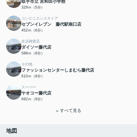
取手市立 宮和田小学校
329ｍ（5分）
コンビニエンスストア
セブンイレブン 藤代駅南口店
452ｍ（6分）
生活雑貨店
ダイソー藤代店
588ｍ（8分）
その他
ファッションセンターしまむら藤代店
610ｍ（8分）
スーパー
ヤオコー藤代店
692ｍ（9分）
すべて見る
地図