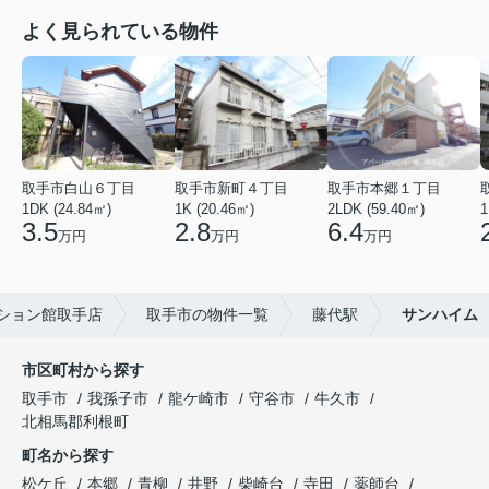
よく見られている物件
取手市白山６丁目
取手市新町４丁目
取手市本郷１丁目
1DK (24.84㎡)
1K (20.46㎡)
2LDK (59.40㎡)
1
3.5
2.8
6.4
万円
万円
万円
ション館取手店
取手市の物件一覧
藤代駅
サンハイム
市区町村から探す
取手市
我孫子市
龍ケ崎市
守谷市
牛久市
北相馬郡利根町
町名から探す
松ケ丘
本郷
青柳
井野
柴崎台
寺田
薬師台