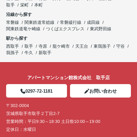
取手
栄町
本町
沿線から探す
常磐線
関東鉄道常総線
常磐緩行線
成田線
関東鉄道竜ケ崎線
つくばエクスプレス
東武野田線
駅から探す
西取手
取手
寺原
龍ケ崎市
天王台
東我孫子
守谷
我孫子
牛久
新取手
アパートマンション館株式会社 取手店
0297-72-1181
お問い合わせ
〒302-0004
茨城県取手市取手２丁目2-7
営業時間：
平日9:30～18:30 土日祭10:00～19:00
定休日：
水曜日