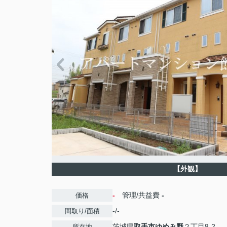
【外観】
-
管理/共益費
-
価格
-/-
間取り/面積
茨城県
取手市
ゆめみ野
２丁目8-2
所在地