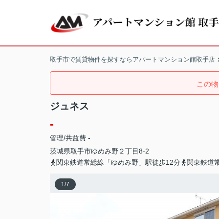
取手市で賃貸物件を探すならアパートマンション館取手店
この物
ジュネス
-
管理/共益費 -
茨城県
取手市
ゆめみ野
２丁目8-2
関東鉄道常総線「ゆめみ野」駅徒歩12分
関東鉄道
1
/
7