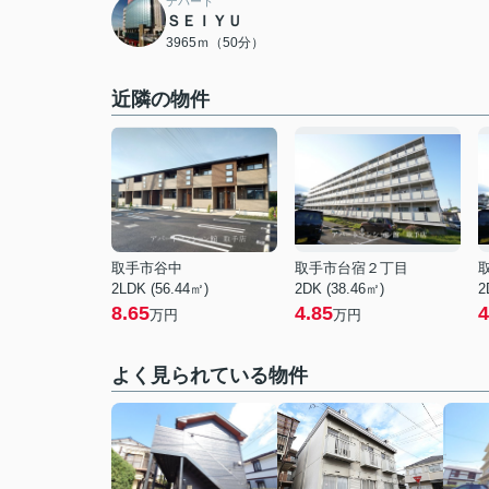
デパート
ＳＥＩＹＵ
3965ｍ（50分）
近隣の物件
取手市谷中
取手市台宿２丁目
2LDK (56.44㎡)
2DK (38.46㎡)
2
8.65
4.85
4
万円
万円
よく見られている物件