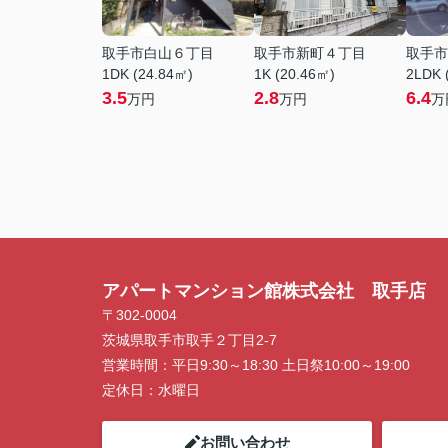
取手市白山６丁目
取手市新町４丁目
取手市
1DK (24.84㎡)
1K (20.46㎡)
2LDK 
3.5
2.8
6.4
万円
万円
万
アパートマンション館株式会社 取手店
〒302-0004
茨城県取手市取手２丁目2-7
営業時間：
平日9:30～18:30 土日祭10:00～19:00
定休日：
水曜日
お問い合わせ