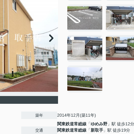
2014年12月(築11年)
築年
関東鉄道常総線
「
ゆめみ野
」駅 徒歩12
関東鉄道常総線
「
新取手
」駅 徒歩19分
交通