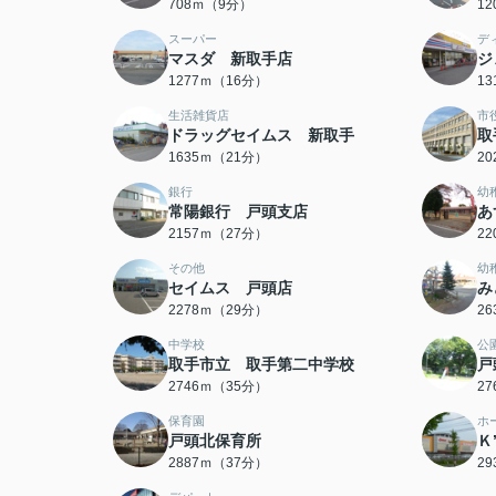
708ｍ（9分）
1
スーパー
デ
マスダ 新取手店
ジ
1277ｍ（16分）
1
生活雑貨店
市
ドラッグセイムス 新取手
取
1635ｍ（21分）
2
銀行
幼
常陽銀行 戸頭支店
あ
2157ｍ（27分）
2
その他
幼
セイムス 戸頭店
み
2278ｍ（29分）
2
中学校
公
取手市立 取手第二中学校
戸
2746ｍ（35分）
2
保育園
ホ
戸頭北保育所
Ｋ
2887ｍ（37分）
2