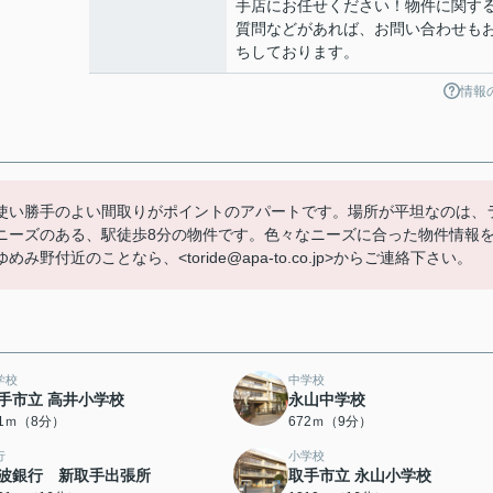
手店にお任せください！物件に関す
質問などがあれば、お問い合わせも
ちしております。
情報
使い勝手のよい間取りがポイントのアパートです。場所が平坦なのは、
ニーズのある、駅徒歩8分の物件です。色々なニーズに合った物件情報
近のことなら、<toride@apa-to.co.jp>からご連絡下さい。
学校
中学校
手市立 高井小学校
永山中学校
71ｍ（8分）
672ｍ（9分）
行
小学校
波銀行 新取手出張所
取手市立 永山小学校