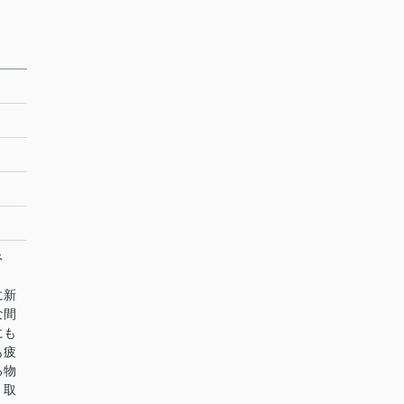
ネ
に新
な間
にも
も疲
る物
 取