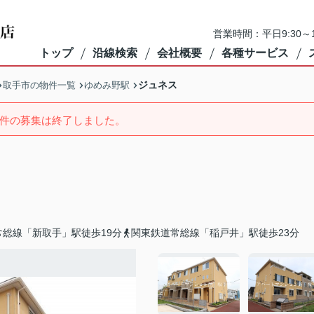
営業時間：平日9:30～1
トップ
沿線検索
会社概要
各種サービス
ジュネス
取手市の物件一覧
ゆめみ野駅
件の募集は終了しました。
常総線「新取手」駅徒歩19分
関東鉄道常総線「稲戸井」駅徒歩23分