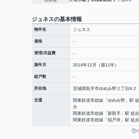
ジュネスの基本情報
物件名
ジュネス
価格
-
管理/共益費
-
築年月
2014年12月（築11年）
総戸数
-
所在地
茨城県
取手市
ゆめみ野
２丁目8-2
交通
関東鉄道常総線
「
ゆめみ野
」駅 徒
分
関東鉄道常総線
「
新取手
」駅 徒歩
関東鉄道常総線
「
稲戸井
」駅 徒歩