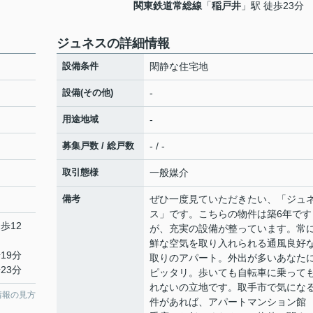
関東鉄道常総線
「
稲戸井
」駅 徒歩23分
ジュネスの詳細情報
設備条件
閑静な住宅地
設備(その他)
-
用途地域
-
募集戸数 / 総戸数
- / -
取引態様
一般媒介
備考
ぜひ一度見ていただきたい、「ジュ
ス」です。こちらの物件は築6年です
歩12
が、充実の設備が整っています。常
鮮な空気を取り入れられる通風良好
19分
取りのアパート。外出が多いあなた
23分
ピッタリ。歩いても自転車に乗って
れないの立地です。取手市で気にな
情報の見方
件があれば、アパートマンション館