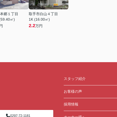
本郷１丁目
取手市白山４丁目
(59.40㎡)
1K (16.00㎡)
2.2
円
万円
スタッフ紹介
お客様の声
採用情報
0297-72-1181