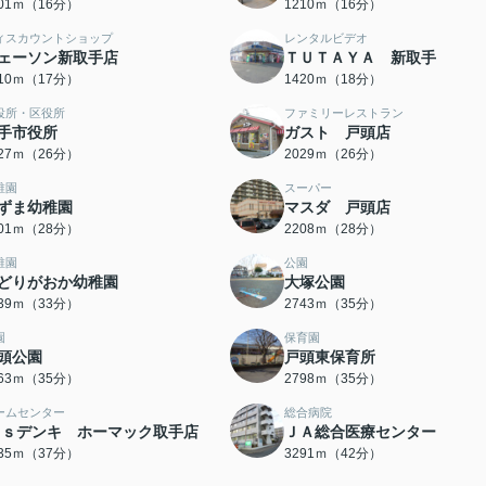
201ｍ（16分）
1210ｍ（16分）
ィスカウントショップ
レンタルビデオ
ェーソン新取手店
ＴＵＴＡＹＡ 新取手
310ｍ（17分）
1420ｍ（18分）
役所・区役所
ファミリーレストラン
手市役所
ガスト 戸頭店
027ｍ（26分）
2029ｍ（26分）
稚園
スーパー
ずま幼稚園
マスダ 戸頭店
201ｍ（28分）
2208ｍ（28分）
稚園
公園
どりがおか幼稚園
大塚公園
639ｍ（33分）
2743ｍ（35分）
園
保育園
頭公園
戸頭東保育所
763ｍ（35分）
2798ｍ（35分）
ームセンター
総合病院
’ｓデンキ ホーマック取手店
ＪＡ総合医療センター
935ｍ（37分）
3291ｍ（42分）