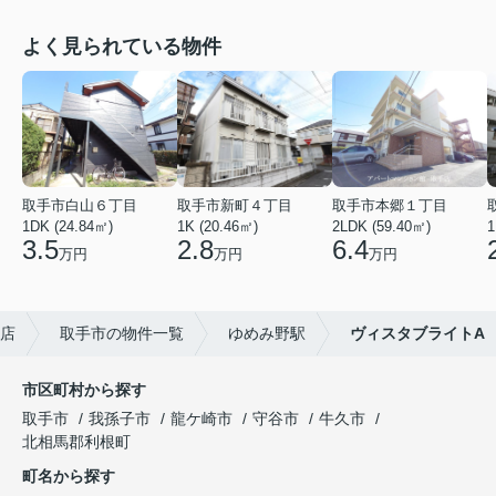
よく見られている物件
取手市白山６丁目
取手市新町４丁目
取手市本郷１丁目
1DK (24.84㎡)
1K (20.46㎡)
2LDK (59.40㎡)
1
3.5
2.8
6.4
万円
万円
万円
店
取手市の物件一覧
ゆめみ野駅
ヴィスタブライトA
市区町村から探す
取手市
我孫子市
龍ケ崎市
守谷市
牛久市
北相馬郡利根町
町名から探す