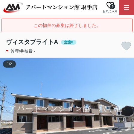
0
お気に入り
この物件の募集は終了しました。
ヴィスタブライトA
空室0
-
管理/共益費 -
1
/
2