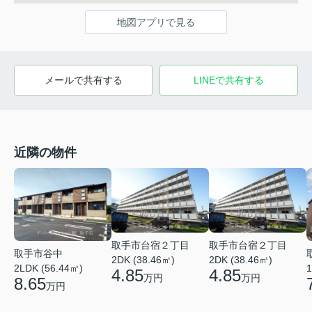
地図アプリで見る
メールで共有する
LINEで共有する
近隣の物件
取手市台宿２丁目
取手市台宿２丁目
取手市谷中
2DK (38.46㎡)
2DK (38.46㎡)
2LDK (56.44㎡)
1
4.85
4.85
万円
万円
8.65
万円