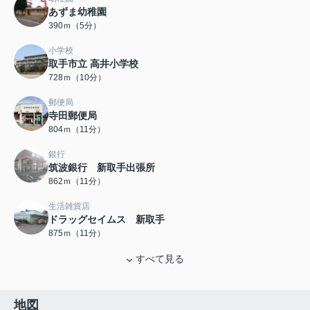
あずま幼稚園
390ｍ（5分）
小学校
取手市立 高井小学校
728ｍ（10分）
郵便局
寺田郵便局
804ｍ（11分）
銀行
筑波銀行 新取手出張所
862ｍ（11分）
生活雑貨店
ドラッグセイムス 新取手
875ｍ（11分）
すべて見る
地図