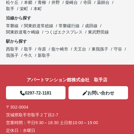
松ケ丘
本郷
青柳
井野
柴崎台
寺田
薬師台
取手
栄町
本町
沿線から探す
常磐線
関東鉄道常総線
常磐緩行線
成田線
関東鉄道竜ケ崎線
つくばエクスプレス
東武野田線
駅から探す
西取手
取手
寺原
龍ケ崎市
天王台
東我孫子
守谷
我孫子
牛久
新取手
アパートマンション館株式会社 取手店
0297-72-1181
お問い合わせ
〒302-0004
茨城県取手市取手２丁目2-7
営業時間：
平日9:30～18:30 土日祭10:00～19:00
定休日：
水曜日