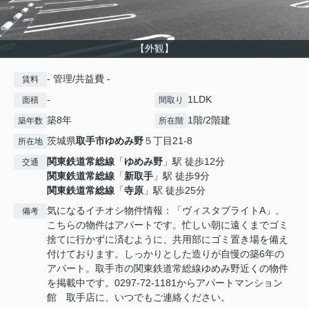
【外観】
- 管理/共益費 -
賃料
-
1LDK
面積
間取り
築8年
1階/2階建
築年数
所在階
茨城県
取手市
ゆめみ野
５丁目21-8
所在地
関東鉄道常総線
「
ゆめみ野
」駅 徒歩12分
交通
関東鉄道常総線
「
新取手
」駅 徒歩9分
関東鉄道常総線
「
寺原
」駅 徒歩25分
気になるイチオシ物件情報：「ヴィスタブライトA」。
備考
こちらの物件はアパートです。忙しい朝に遠くまでゴミ
捨てに行かずに済むように、共用部にゴミ置き場を備え
付けております。しっかりとした造りが自慢の築6年の
アパート。取手市の関東鉄道常総線ゆめみ野近くの物件
を掲載中です。0297-72-1181からアパートマンション
館 取手店に、いつでもご連絡ください。