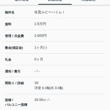
佐貫ルビーハイムⅠ
物件名
2.8万円
賃料
2,000円
管理 / 共益費
1ヶ月(-)
敷金(保証金)
0ヶ月
礼金
- / -
償却 / 敷引
1K
間取り / 詳細
洋室 6.0帖
/
K 3.0帖
20.00㎡ / -
面積 /
バルコニー面積