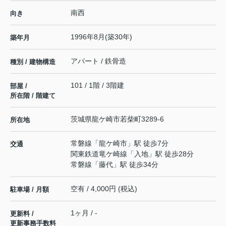
南西
向き
1996年8月(築30年)
築年月
アパート / 鉄骨造
種別 / 建物構造
101 / 1階 / 3階建
部屋 /
所在階 / 階建て
茨城県
龍ケ崎市
若柴町
3289-6
所在地
常磐線
「
龍ケ崎市
」駅 徒歩7分
交通
関東鉄道竜ケ崎線
「
入地
」駅 徒歩28分
常磐線
「
藤代
」駅 徒歩34分
空有 / 4,000円 (税込)
駐車場 / 月額
1ヶ月 / -
更新料 /
更新事務手数料