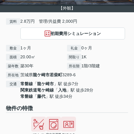
【外観】
2.8万円 管理/共益費 2,000円
賃料
初期費用シミュレーション
1ヶ月
0ヶ月
敷金
礼金
20.00㎡
1K
面積
間取り
築30年
1階/3階建
築年数
所在階
茨城県
龍ケ崎市
若柴町
3289-6
所在地
常磐線
「
龍ケ崎市
」駅 徒歩7分
交通
関東鉄道竜ケ崎線
「
入地
」駅 徒歩28分
常磐線
「
藤代
」駅 徒歩34分
物件の特徴