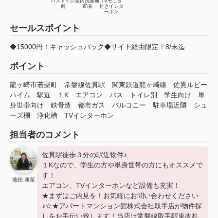
バストイレ
室内洗濯機
TVモニタ
別
置場
付きインタ
ーホン
セールスポイント
◆15000円！キャッシュバック◆サイト経由限定！8/末迄
ポイント
龍ヶ崎市若柴町
常磐線佐貫駅
関東鉄道龍ヶ崎線
佐貫ルビー
ハイム
駅近
１K
エアコン
バス
トイレ別
学生向け
単
身世帯向け
鉄骨造
都市ガス
バルコニー
駐車場近隣
シュ
ーズ棚
浄化槽
TVインターホン
担当者のコメント
佐貫駅徒歩３分の駅近物件♪
１Kなので、学生の方や単身世帯の方にもオススメで
す！
地徳 康至
エアコン、TVインターホンなど設備も充実！
★まずはご内見を！お気軽にお問い合わせください
♪☆★アパートマンション館株式会社取手店が物件探
しをお手伝い致します！当店は常磐線取手駅東改札