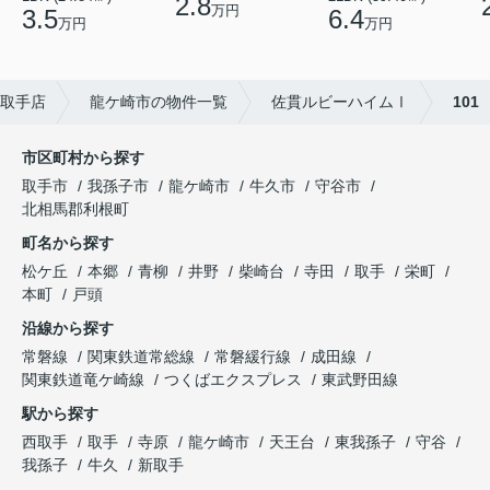
2.8
万円
3.5
6.4
万円
万円
取手店
龍ケ崎市の物件一覧
佐貫ルビーハイムⅠ
101
市区町村から探す
取手市
我孫子市
龍ケ崎市
牛久市
守谷市
北相馬郡利根町
町名から探す
松ケ丘
本郷
青柳
井野
柴崎台
寺田
取手
栄町
本町
戸頭
沿線から探す
常磐線
関東鉄道常総線
常磐緩行線
成田線
関東鉄道竜ケ崎線
つくばエクスプレス
東武野田線
駅から探す
西取手
取手
寺原
龍ケ崎市
天王台
東我孫子
守谷
我孫子
牛久
新取手