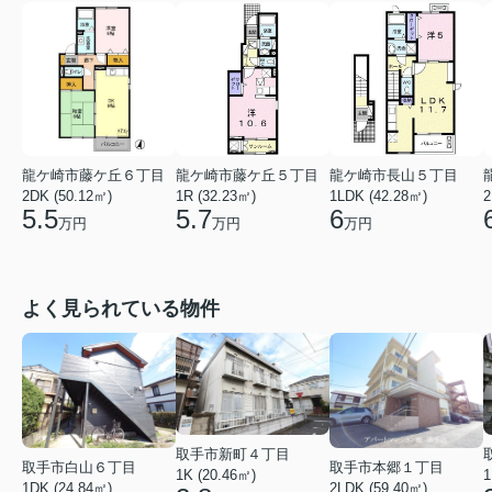
龍ケ崎市藤ケ丘６丁目
龍ケ崎市藤ケ丘５丁目
龍ケ崎市長山５丁目
2DK (50.12㎡)
1R (32.23㎡)
1LDK (42.28㎡)
2
5.5
5.7
6
万円
万円
万円
よく見られている物件
取手市新町４丁目
取手市白山６丁目
取手市本郷１丁目
1
1K (20.46㎡)
1DK (24.84㎡)
2LDK (59.40㎡)