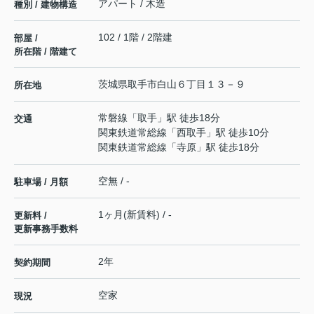
アパート / 木造
種別 / 建物構造
102 / 1階 / 2階建
部屋 /
所在階 / 階建て
茨城県
取手市
白山
６丁目１３－９
所在地
常磐線
「
取手
」駅 徒歩18分
交通
関東鉄道常総線
「
西取手
」駅 徒歩10分
関東鉄道常総線
「
寺原
」駅 徒歩18分
空無 / -
駐車場 / 月額
1ヶ月(新賃料) / -
更新料 /
更新事務手数料
2年
契約期間
空家
現況