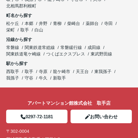
北相馬郡利根町
町名から探す
松ケ丘
本郷
井野
青柳
柴崎台
薬師台
寺田
栄町
取手
白山
沿線から探す
常磐線
関東鉄道常総線
常磐緩行線
成田線
関東鉄道竜ケ崎線
つくばエクスプレス
東武野田線
駅から探す
西取手
取手
寺原
龍ケ崎市
天王台
東我孫子
我孫子
守谷
牛久
新取手
アパートマンション館株式会社 取手店
0297-72-1181
お問い合わせ
〒302-0004