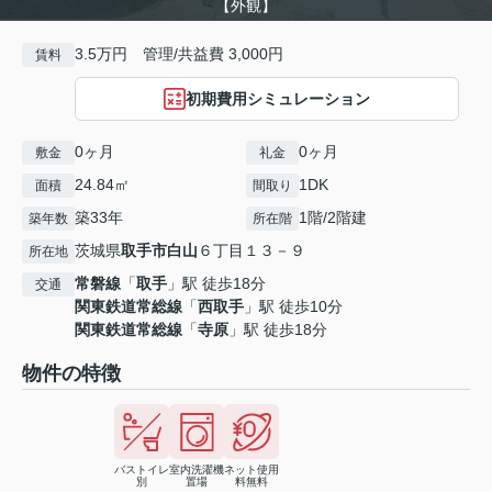
【外観】
3.5万円 管理/共益費 3,000円
賃料
初期費用シミュレーション
0ヶ月
0ヶ月
敷金
礼金
24.84㎡
1DK
面積
間取り
築33年
1階/2階建
築年数
所在階
茨城県
取手市
白山
６丁目１３－９
所在地
常磐線
「
取手
」駅 徒歩18分
交通
関東鉄道常総線
「
西取手
」駅 徒歩10分
関東鉄道常総線
「
寺原
」駅 徒歩18分
物件の特徴
バストイレ
室内洗濯機
ネット使用
別
置場
料無料