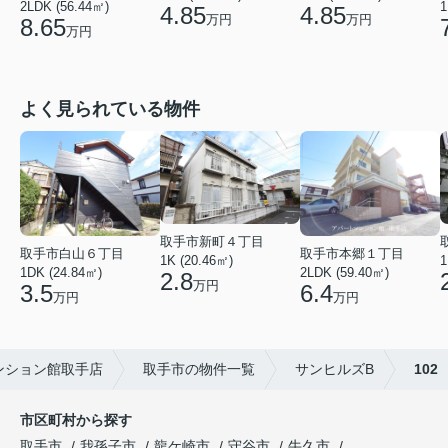
2LDK (56.44㎡)
1
4.85
4.85
万円
万円
8.65
万円
よく見られている物件
取手市新町４丁目
取手市白山６丁目
取手市本郷１丁目
1
1K (20.46㎡)
1DK (24.84㎡)
2LDK (59.40㎡)
2.8
万円
3.5
6.4
万円
万円
ンション館取手店
取手市の物件一覧
サンヒルズB
102
市区町村から探す
取手市
我孫子市
龍ケ崎市
守谷市
牛久市