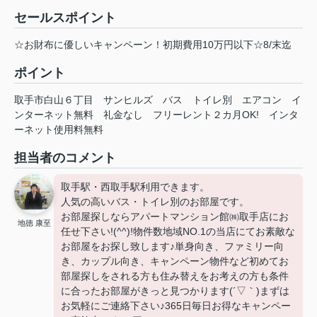
セールスポイント
☆お財布に優しいキャンペーン！初期費用10万円以下☆8/末迄
ポイント
取手市白山６丁目
サンヒルズ
バス
トイレ別
エアコン
イ
ンターネット無料
礼金なし
フリーレント２カ月OK!
インタ
ーネット使用料無料
担当者のコメント
取手駅・西取手駅利用できます。
人気の高いバス・トイレ別のお部屋です。
お部屋探しならアパートマンション館㈱取手店にお
地徳 康至
任せ下さい!(^^)!物件数地域NO.1の当店にてお素敵な
お部屋をお探し致します♪単身向き、ファミリー向
き、カップル向き、キャンペーン物件など初めてお
部屋探しをされる方も住み替えをお考えの方も条件
に合ったお部屋がきっと見つかります(´▽｀)まずは
お気軽にご連絡下さい♪365日毎日お得なキャンペー