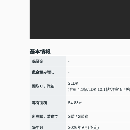
基本情報
-
保証金
敷金積み増し
-
2LDK
間取り / 詳細
洋室 4.1帖
/
LDK 10.1帖
/
洋室 5.4帖
54.83㎡
専有面積
2階 / 2階建
所在階 / 階建て
2026年9月(予定)
築年月