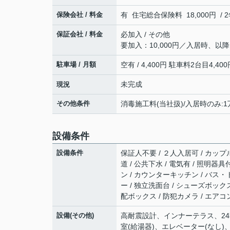
保険会社 / 料金
有 住宅総合保険料 18,000円 / 
保証会社 / 料金
必加入 / その他
要加入：10,000円／入居時、以
駐車場 / 月額
空有 / 4,400円 駐車料2台目4,40
未完成
現況
その他条件
消毒施工料(当社扱)/入居時のみ:1万
設備条件
設備条件
保証人不要 / ２人入居可 / カップ
道 / 公共下水 / 電気有 / 照明器
ン / カウンターキッチン / バス・
ー / 独立洗面台 / シューズボック
配ボックス / 防犯カメラ / エアコン
設備(その他)
高耐震設計、インナーテラス、24
室(給湯器)、エレベーター(なし