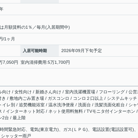
2年
降は月額賃料の1％／毎月(入居期間中)
0円/1ヶ月
2026年09月下旬予定
入居可能時期
7,050円 室内清掃費用:5万1,700円
ル向け / 女性向け / 新婚さん向け / 室内洗濯機置場 / フローリング / 公
具付き / 敷地内ごみ置き場 / ガスコンロ / コンロ２口以上 / システムキッチ
トイレ別 / 追焚機能浴室 / 温水洗浄便座 / 洗面台 / 洗髪洗面化粧台 / シ
ス / インターネット対応 / ネット使用料無料 / TVモニタ付インターホン /
2台 / 最上階
時間緊急対応、電気(東京電力)、ガス(ＬＰＧ)、電話設置(電話設置可)
)、シャッター雨戸