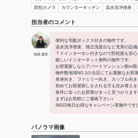
防犯カメラ
カウンターキッチン
温水洗浄便座
担当者のコメント
便利な宅配ボックス付きの物件です。
温水洗浄便座、独立洗面台など充実の設備
ＴＶインターホン付きなので防犯面も安心
地徳 康至
嬉しいインターネット無料の物件です。
お部屋探しならアパートマンション館㈱取手店
物件数地域NO.1の当店にてお素敵なお部
単身向き、ファミリー向き、カップル向き
初めてお部屋探しをされる方も住み替えを
条件に合ったお部屋がきっと見つかります(
まずはお気軽にご連絡下さい♪
365日毎日お得なキャンペーン実施中です(*^
パノラマ画像