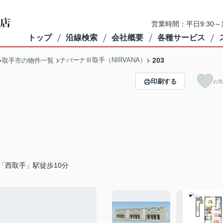
営業時間：平日9:30～1
トップ
沿線検索
会社概要
各種サービス
ナバーナⅢ取手（NIRVANA）
203
取手市の物件一覧
印刷する
お気
「西取手」駅徒歩10分