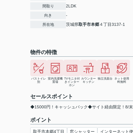
2LDK
間取り
-
向き
茨城県
取手市
本郷
４丁目3137-1
所在地
物件の特徴
バストイレ
室内洗濯機
TVモニタ付
カウンター
独立洗面台
ネット使用
別
置場
きインター
キッチン
料無料
ホン
セールスポイント
◆15000円！キャッシュバック◆サイト経由限定！8/
ポイント
取手市本郷4丁目
窓シャッター
インターネット