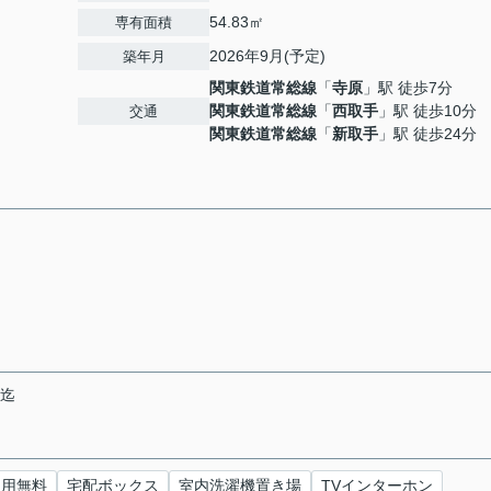
54.83㎡
専有面積
2026年9月(予定)
築年月
関東鉄道常総線
「
寺原
」駅 徒歩7分
関東鉄道常総線
「
西取手
」駅 徒歩10分
交通
関東鉄道常総線
「
新取手
」駅 徒歩24分
末迄
使用無料
宅配ボックス
室内洗濯機置き場
TVインターホン