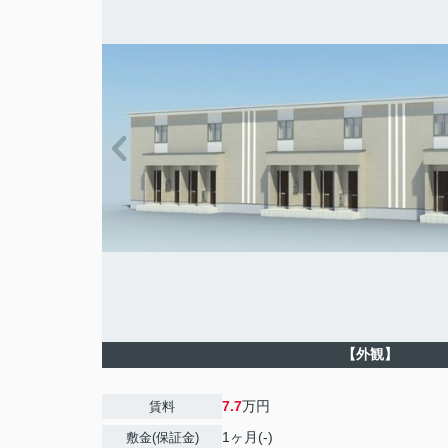
【外観】
7.7
万円
賃料
1ヶ月(-)
敷金(保証金)