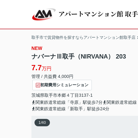
取手市で賃貸物件を探すならアパートマンション館取手店
NEW
ナバーナⅢ取手（NIRVANA） 203
7.7
万円
管理 / 共益費 4,000円
初期費用シミュレーション
茨城県
取手市
本郷
４丁目3137-1
関東鉄道常総線「寺原」駅徒歩7分
関東鉄道常総線
関東鉄道常総線「新取手」駅徒歩24分
1
/
40