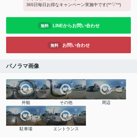
365日毎日お得なキャンペーン実施中です(*^▽^*)
LINEからお問い合わせ
無料
お問い合わせ
無料
パノラマ画像
外観
その他
周辺
駐車場
エントランス