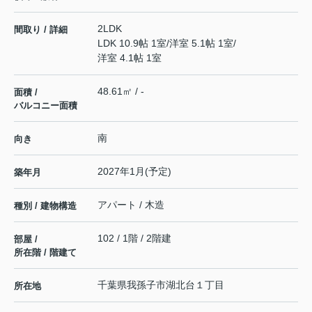
2LDK
間取り / 詳細
LDK 10.9帖 1室
/
洋室 5.1帖 1室
/
洋室 4.1帖 1室
48.61㎡ / -
面積 /
バルコニー面積
南
向き
2027年1月(予定)
築年月
アパート / 木造
種別 / 建物構造
102 / 1階 / 2階建
部屋 /
所在階 / 階建て
千葉県
我孫子市
湖北台
１丁目
所在地