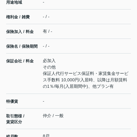
-
用途地域
- / -
権利金 / 雑費
有 / -
保険加入 / 料金
- / -
保険名 / 保険期間
必加入
保証会社 / 料金
その他
保証人代行サービス保証料・家賃集金サービ
ス手数料 10,000円/入居時、以降は月額賃料
の1％/毎月(入居期間中)、他プラン有
-
特優賃
仲介 / 一般
取引態様 /
賃貸区分
8戸
総戸数