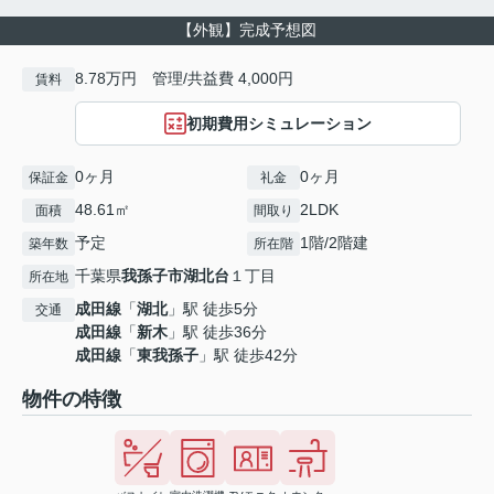
【外観】完成予想図
8.78万円 管理/共益費 4,000円
賃料
初期費用シミュレーション
0ヶ月
0ヶ月
保証金
礼金
48.61㎡
2LDK
面積
間取り
予定
1階/2階建
築年数
所在階
千葉県
我孫子市
湖北台
１丁目
所在地
成田線
「
湖北
」駅 徒歩5分
交通
成田線
「
新木
」駅 徒歩36分
成田線
「
東我孫子
」駅 徒歩42分
物件の特徴