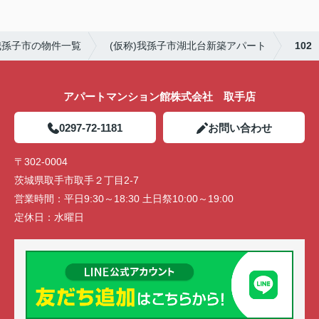
我孫子市の物件一覧
(仮称)我孫子市湖北台新築アパート
102
アパートマンション館株式会社 取手店
0297-72-1181
お問い合わせ
〒302-0004
茨城県取手市取手２丁目2-7
営業時間：
平日9:30～18:30 土日祭10:00～19:00
定休日：
水曜日