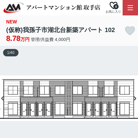
0
お気に入り
NEW
(仮称)我孫子市湖北台新築アパート 102
8.78
万円
管理/共益費 4,000円
1
/
40