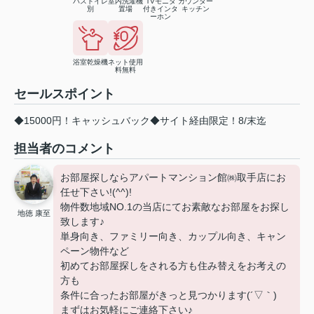
バストイレ
室内洗濯機
TVモニタ
カウンター
別
置場
付きインタ
キッチン
ーホン
浴室乾燥機
ネット使用
料無料
セールスポイント
◆15000円！キャッシュバック◆サイト経由限定！8/末迄
担当者のコメント
お部屋探しならアパートマンション館㈱取手店にお
任せ下さい!(^^)!
物件数地域NO.1の当店にてお素敵なお部屋をお探し
地徳 康至
致します♪
単身向き、ファミリー向き、カップル向き、キャン
ペーン物件など
初めてお部屋探しをされる方も住み替えをお考えの
方も
条件に合ったお部屋がきっと見つかります(´▽｀)
まずはお気軽にご連絡下さい♪