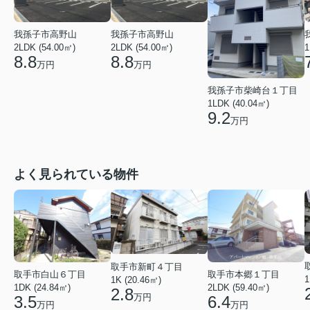
我孫子市高野山
我孫子市高野山
2LDK (54.00㎡)
2LDK (54.00㎡)
1
8.8
8.8
万円
万円
我孫子市柴崎台１丁目
1LDK (40.04㎡)
9.2
万円
よく見られている物件
取手市新町４丁目
取手市白山６丁目
取手市本郷１丁目
1
1K (20.46㎡)
1DK (24.84㎡)
2LDK (59.40㎡)
2.8
万円
3.5
6.4
万円
万円