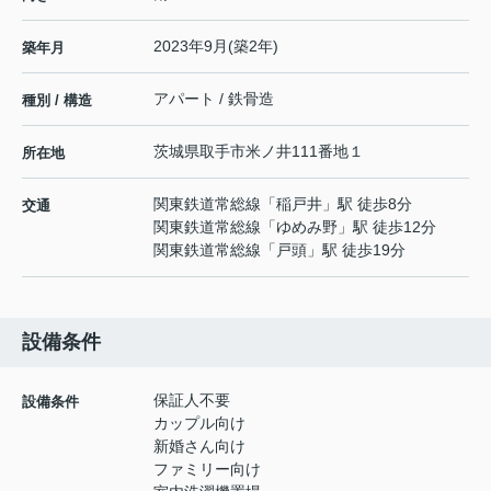
2023年9月(築2年)
築年月
アパート / 鉄骨造
種別 / 構造
茨城県
取手市
米ノ井
111番地１
所在地
関東鉄道常総線
「
稲戸井
」駅 徒歩8分
交通
関東鉄道常総線
「
ゆめみ野
」駅 徒歩12分
関東鉄道常総線
「
戸頭
」駅 徒歩19分
設備条件
保証人不要
設備条件
カップル向け
新婚さん向け
ファミリー向け