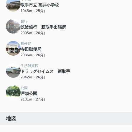
取手市立 高井小学校
1945ｍ（25分）
銀行
筑波銀行 新取手出張所
2005ｍ（26分）
郵便局
寺田郵便局
2036ｍ（26分）
生活雑貨店
ドラッグセイムス 新取手
2042ｍ（26分）
公園
戸頭公園
2131ｍ（27分）
地図