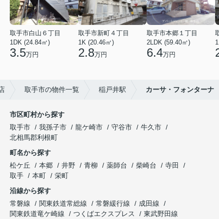
取手市白山６丁目
取手市新町４丁目
取手市本郷１丁目
1DK (24.84㎡)
1K (20.46㎡)
2LDK (59.40㎡)
1
3.5
2.8
6.4
万円
万円
万円
店
取手市の物件一覧
稲戸井駅
カーサ・フォンターナ
市区町村から探す
取手市
我孫子市
龍ケ崎市
守谷市
牛久市
北相馬郡利根町
町名から探す
松ケ丘
本郷
井野
青柳
薬師台
柴崎台
寺田
取手
本町
栄町
沿線から探す
常磐線
関東鉄道常総線
常磐緩行線
成田線
関東鉄道竜ケ崎線
つくばエクスプレス
東武野田線