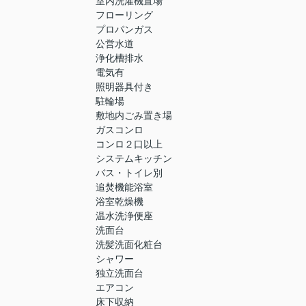
室内洗濯機置場
フローリング
プロパンガス
公営水道
浄化槽排水
電気有
照明器具付き
駐輪場
敷地内ごみ置き場
ガスコンロ
コンロ２口以上
システムキッチン
バス・トイレ別
追焚機能浴室
浴室乾燥機
温水洗浄便座
洗面台
洗髪洗面化粧台
シャワー
独立洗面台
エアコン
床下収納