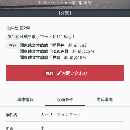
【外観】
築2年
築年数
茨城県取手市米ノ井111番地１
所在地
関東鉄道常総線
「
稲戸井
」駅 徒歩8分
交通
関東鉄道常総線
「
ゆめみ野
」駅 徒歩12分
関東鉄道常総線
「
戸頭
」駅 徒歩19分
お問い合わせ
無料
基本情報
設備条件
周辺環境
カーサ・フォンターナ
物件名
南
向き