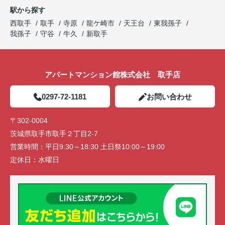
駅から探す
西取手
取手
寺原
龍ケ崎市
天王台
東我孫子
我孫子
守谷
牛久
新取手
アパートマンション館株式会社 取手店
0297-72-1181
お問い合わせ
〒302-0004
茨城県取手市取手２丁目2-7
営業時間：
平日9:30～18:30 土日祭10:00～19:00
定休日：
水曜日