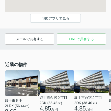
地図アプリで見る
メールで共有する
LINEで共有する
近隣の物件
取手市台宿２丁目
取手市台宿２丁目
取手市谷中
2DK (38.46㎡)
2DK (38.46㎡)
2LDK (56.44㎡)
1
4.85
4.85
万円
万円