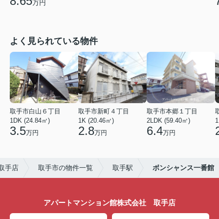
8.65
万円
よく見られている物件
取手市白山６丁目
取手市新町４丁目
取手市本郷１丁目
1DK (24.84㎡)
1K (20.46㎡)
2LDK (59.40㎡)
1
3.5
2.8
6.4
万円
万円
万円
取手店
取手市の物件一覧
取手駅
ボンシャンス一番館
アパートマンション館株式会社 取手店