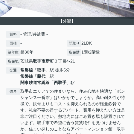
【外観】
- 管理/共益費 -
賃料
-
2LDK
面積
間取り
築30年
1階/2階建
築年数
所在階
茨城県
取手市
新町
３丁目4-21
所在地
常磐線
「
取手
」駅 徒歩5分
交通
常磐線
「
藤代
」駅
関東鉄道常総線
「
西取手
」駅
取手市エリアでの住まいなら、住み心地も快適な「ボン
備考
シャンス一番館」はいかがでしょうか。高い耐久性が特
徴で、鉄骨よりもコストを抑えられるのが軽量鉄骨で
す。礼金不要の得するアパート、費用を抑えたい方は是
非ご注目ください。敷地内にはごみ置き場も設置されて
います。取手市で希望に合う賃貸物件を見つけません
か。住まい探しのことならアパートマンション館 取手