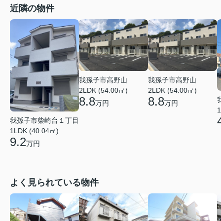
近隣の物件
我孫子市高野山
我孫子市高野山
2LDK (54.00㎡)
2LDK (54.00㎡)
8.8
8.8
万円
万円
1
我孫子市柴崎台１丁目
1LDK (40.04㎡)
9.2
万円
よく見られている物件