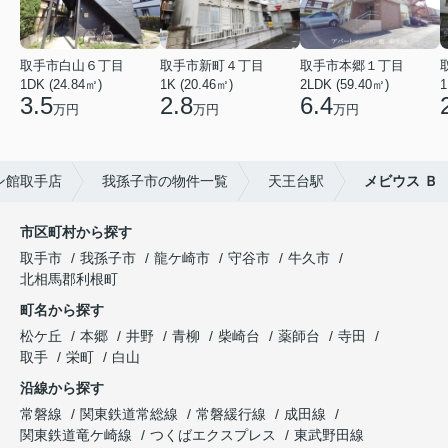
取手市白山６丁目
取手市新町４丁目
取手市本郷１丁目
1DK (24.84㎡)
1K (20.46㎡)
2LDK (59.40㎡)
1
3.5
2.8
6.4
万円
万円
万円
ン館取手店
我孫子市の物件一覧
天王台駅
メビウス Ｂ
市区町村から探す
取手市
我孫子市
龍ケ崎市
守谷市
牛久市
北相馬郡利根町
町名から探す
松ケ丘
本郷
井野
青柳
柴崎台
薬師台
寺田
取手
栄町
白山
沿線から探す
常磐線
関東鉄道常総線
常磐緩行線
成田線
関東鉄道竜ケ崎線
つくばエクスプレス
東武野田線