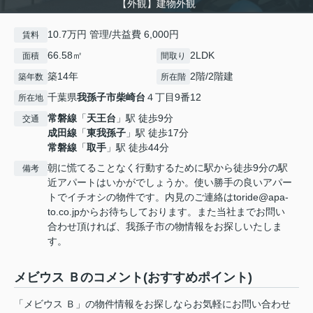
【外観】建物外観
10.7万円 管理/共益費 6,000円
賃料
66.58㎡
2LDK
面積
間取り
築14年
2階/2階建
築年数
所在階
千葉県
我孫子市
柴崎台
４丁目9番12
所在地
常磐線
「
天王台
」駅 徒歩9分
交通
成田線
「
東我孫子
」駅 徒歩17分
常磐線
「
取手
」駅 徒歩44分
朝に慌てることなく行動するために駅から徒歩9分の駅
備考
近アパートはいかがでしょうか。使い勝手の良いアパー
トでイチオシの物件です。内見のご連絡はtoride@apa-
to.co.jpからお待ちしております。また当社までお問い
合わせ頂ければ、我孫子市の物情報をお探しいたしま
す。
メビウス Ｂのコメント(おすすめポイント)
「メビウス Ｂ」の物件情報をお探しならお気軽にお問い合わせ