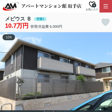
0
お気に入り
メビウス Ｂ
空室1
10.7万円
管理/共益費 6,000円
1
/
26