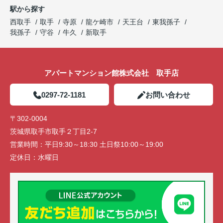
駅から探す
西取手
取手
寺原
龍ケ崎市
天王台
東我孫子
我孫子
守谷
牛久
新取手
アパートマンション館株式会社 取手店
0297-72-1181
お問い合わせ
〒302-0004
茨城県取手市取手２丁目2-7
営業時間：
平日9:30～18:30 土日祭10:00～19:00
定休日：
水曜日