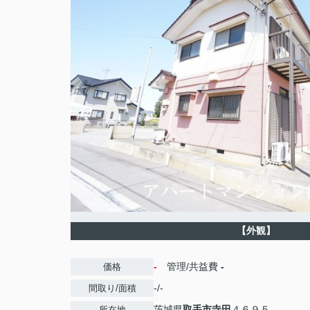
【外観】
-
管理/共益費
-
価格
-/-
間取り/面積
茨城県
取手市
寺田
４６９５
所在地