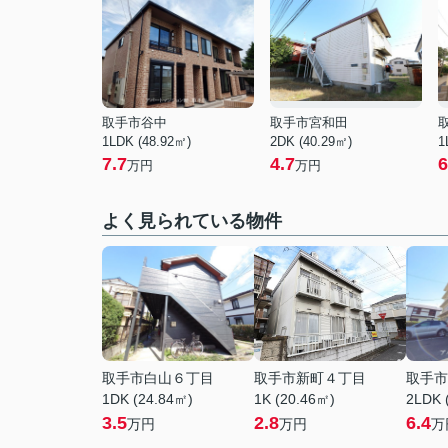
取手市谷中
取手市宮和田
1LDK (48.92㎡)
2DK (40.29㎡)
1
7.7
4.7
6
万円
万円
よく見られている物件
取手市白山６丁目
取手市新町４丁目
取手市
1DK (24.84㎡)
1K (20.46㎡)
2LDK 
3.5
2.8
6.4
万円
万円
万