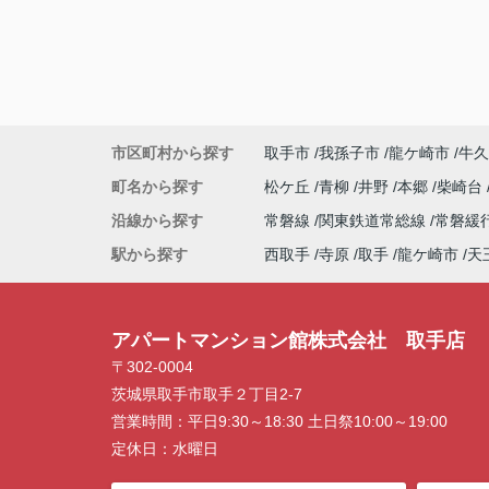
市区町村から探す
取手市
我孫子市
龍ケ崎市
牛久
町名から探す
松ケ丘
青柳
井野
本郷
柴崎台
沿線から探す
常磐線
関東鉄道常総線
常磐緩
駅から探す
西取手
寺原
取手
龍ケ崎市
天
アパートマンション館株式会社 取手店
〒302-0004
茨城県取手市取手２丁目2-7
営業時間：
平日9:30～18:30 土日祭10:00～19:00
定休日：
水曜日