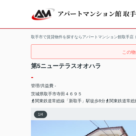
取手市で賃貸物件を探すならアパートマンション館取手店
この物
第5ニューテラスオオハラ
-
管理/共益費 -
茨城県
取手市
寺田
４６９５
関東鉄道常総線「新取手」駅徒歩8分
関東鉄道常総
1
/
4