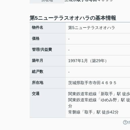
第5ニューテラスオオハラの基本情報
物件名
第5ニューテラスオオハラ
価格
-
管理/共益費
-
築年月
1997年1月（築29年）
総戸数
-
所在地
茨城県
取手市
寺田
４６９５
交通
関東鉄道常総線
「
新取手
」駅 徒歩
関東鉄道常総線
「
ゆめみ野
」駅 徒
分
常磐線
「
取手
」駅 徒歩42分