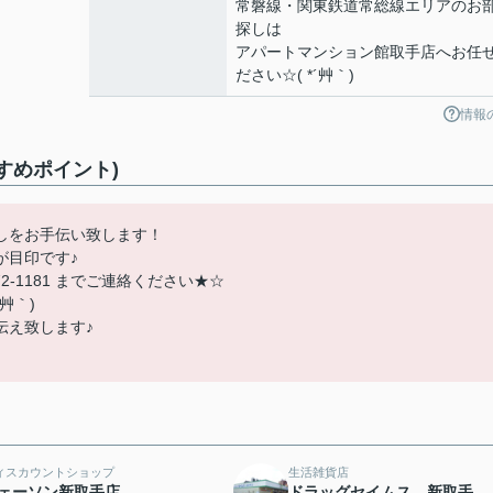
常磐線・関東鉄道常総線エリアのお
探しは
アパートマンション館取手店へお任
ださい☆( *´艸｀)
情報
すめポイント)
しをお手伝い致します！
が目印です♪
2-1181 までご連絡ください★☆
艸｀)
伝え致します♪
ィスカウントショップ
生活雑貨店
ェーソン新取手店
ドラッグセイムス 新取手