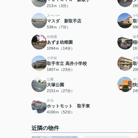
213ｍ（3分）
2
スーパー
小
マスダ 新取手店
取
538ｍ（7分）
9
幼稚園
保
あずま幼稚園
稲
1094ｍ（14分）
1
小学校
小
取手市立 高井小学校
取
1807ｍ（23分）
2
公園
ネ
大塚公園
快
2151ｍ（27分）
2
弁当
ホットモット 取手東
4100ｍ（52分）
近隣の物件