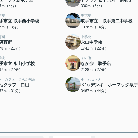
65ｍ（4分）
330ｍ（5分）
学校
中学校
手市立 取手西小学校
取手市立 取手第二中学校
96ｍ（13分）
1076ｍ（14分）
育園
中学校
保育所
永山中学校
678ｍ（21分）
1741ｍ（22分）
学校
その他
手市立 永山小学校
なか卵 取手店
097ｍ（27分）
2128ｍ（27分）
ットカフェ・まんが喫茶
ホームセンター
活クラブ 白山
Ｋ’ｓデンキ ホーマック取
457ｍ（31分）
3467ｍ（44分）