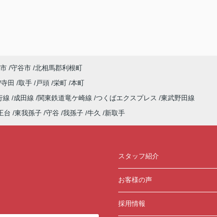
市
守谷市
北相馬郡利根町
寺田
取手
戸頭
栄町
本町
行線
成田線
関東鉄道竜ケ崎線
つくばエクスプレス
東武野田線
王台
東我孫子
守谷
我孫子
牛久
新取手
スタッフ紹介
お客様の声
採用情報