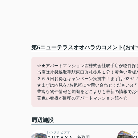
第5ニューテラスオオハラのコメント(おす
☆★アパートマンション館株式会社取手店が物件探
当店は常磐線取手駅東口改札徒歩１分！黄色い看板
３６５日お得なキャンペーン実施中！まずは 0297-7
★まずは内見を♪お気軽にお問い合わせください♪( *´
豊富な物件情報と知識をどこよりも最新の情報でお
黄色い看板が目印のアパートマンション館へ☆
周辺施設
レンタルビデオ
デ
ＴＵＴＡＹＡ 新取手
ジ