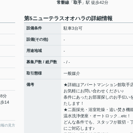
常磐線
「
取手
」駅 徒歩42分
第5ニューテラスオオハラの詳細情報
設備条件
駐車3台可
設備(その他)
-
用途地域
-
募集戸数 / 総戸数
- / -
取引態様
一般媒介
備考
★詳細はアパートマンション館取手
お気軽にお問い合わせください♪
8分
条件にあったお部屋探しのお手伝い
歩14
たします！
★二面採光・浴室乾燥・追い焚き機
温水洗浄便座・オートロック...etc！
どんな条件でも、スタッフが親切・
情報の見方
にご対応します♪