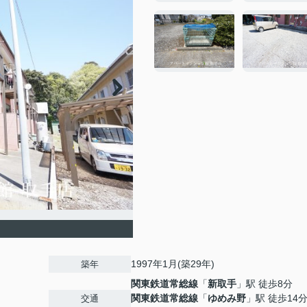
1997年1月(築29年)
築年
関東鉄道常総線
「
新取手
」駅 徒歩8分
関東鉄道常総線
「
ゆめみ野
」駅 徒歩14
交通