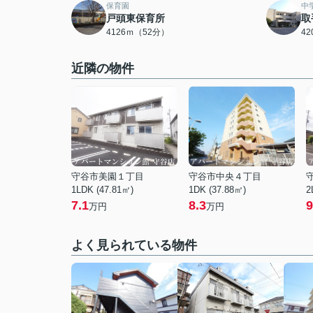
保育園
中
戸頭東保育所
取
4126ｍ（52分）
4
近隣の物件
守谷市美園１丁目
守谷市中央４丁目
1LDK (47.81㎡)
1DK (37.88㎡)
2
7.1
8.3
9
万円
万円
よく見られている物件