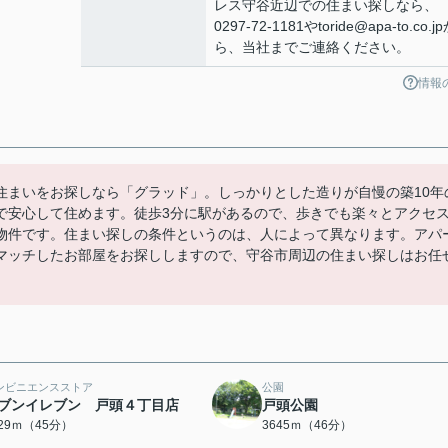
レス守谷近辺での住まい探しなら、
0297-72-1181やtoride@apa-to.co.j
ら、当社までご連絡ください。
情報
住まいをお探しなら「グラッド」。しっかりとした造りが自慢の築10年
で安心して住めます。徒歩3分に駅があるので、歩きでも楽々とアクセ
物件です。住まい探しの条件というのは、人によって異なります。アパ
マッチしたお部屋をお探ししますので、守谷市周辺の住まい探しはお任
ンビニエンスストア
公園
ブンイレブン 戸頭４丁目店
戸頭公園
529ｍ（45分）
3645ｍ（46分）