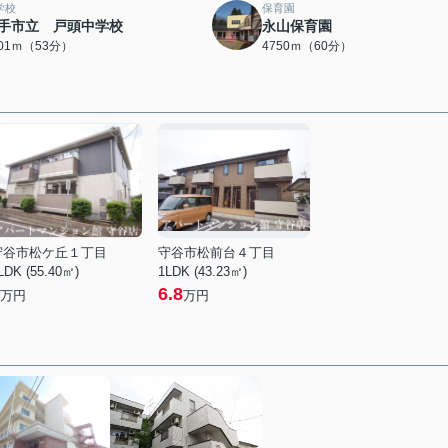
学校
保育園
手市立 戸頭中学校
永山保育園
201ｍ（53分）
4750ｍ（60分）
守谷市松ケ丘１丁目
守谷市松前台４丁目
LDK (55.40㎡)
1LDK (43.23㎡)
6.8
万円
万円