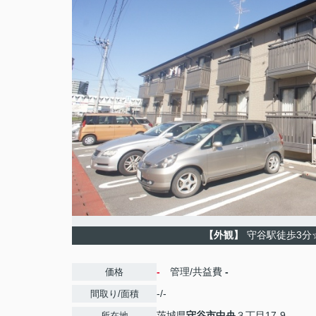
【外観】
守谷駅徒歩3分
-
管理/共益費
-
価格
-/-
間取り/面積
茨城県
守谷市
中央
３丁目17-9
所在地