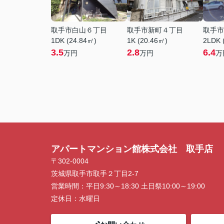
取手市白山６丁目
取手市新町４丁目
取手市
1DK (24.84㎡)
1K (20.46㎡)
2LDK 
3.5
2.8
6.4
万円
万円
万
アパートマンション館株式会社 取手店
〒302-0004
茨城県取手市取手２丁目2-7
営業時間：
平日9:30～18:30 土日祭10:00～19:00
定休日：
水曜日