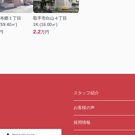
本郷１丁目
取手市白山４丁目
(59.40㎡)
1K (16.00㎡)
2.2
円
万円
スタッフ紹介
お客様の声
採用情報