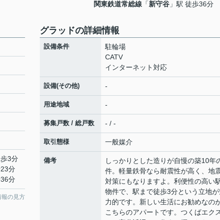
関東鉄道常総線
「
新守谷
」駅 徒歩36分
グラッドの詳細情報
設備条件
駐輪場
CATV
インターネット対応
設備(その他)
-
用途地域
-
募集戸数 / 総戸数
- / -
取引態様
一般媒介
徒歩3分
備考
しっかりとした造りが自慢の築10年
23分
件。軽量鉄骨なら耐震性が高く、地
36分
対策にもなりますよ。利便性の高い
物件で、駅まで徒歩3分という立地が
情報の見方
力的です。新しい生活にお勧めなの
こちらのアパートです。つくばエク