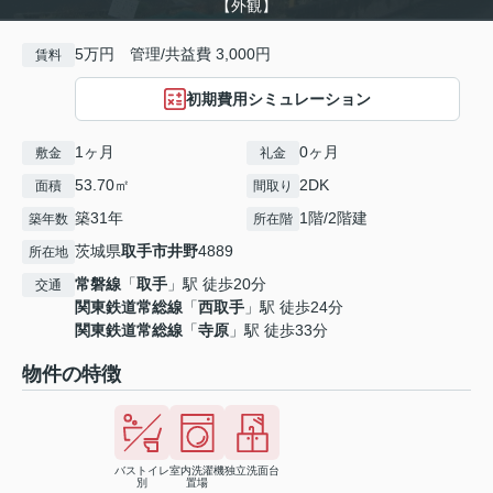
【外観】
5万円 管理/共益費 3,000円
賃料
初期費用シミュレーション
1ヶ月
0ヶ月
敷金
礼金
53.70㎡
2DK
面積
間取り
築31年
1階/2階建
築年数
所在階
茨城県
取手市
井野
4889
所在地
常磐線
「
取手
」駅 徒歩20分
交通
関東鉄道常総線
「
西取手
」駅 徒歩24分
関東鉄道常総線
「
寺原
」駅 徒歩33分
物件の特徴
バストイレ
室内洗濯機
独立洗面台
別
置場