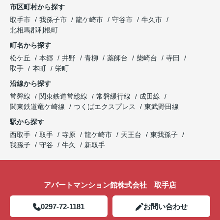
市区町村から探す
取手市
我孫子市
龍ケ崎市
守谷市
牛久市
北相馬郡利根町
町名から探す
松ケ丘
本郷
井野
青柳
薬師台
柴崎台
寺田
取手
本町
栄町
沿線から探す
常磐線
関東鉄道常総線
常磐緩行線
成田線
関東鉄道竜ケ崎線
つくばエクスプレス
東武野田線
駅から探す
西取手
取手
寺原
龍ケ崎市
天王台
東我孫子
我孫子
守谷
牛久
新取手
アパートマンション館株式会社 取手店
0297-72-1181
お問い合わせ