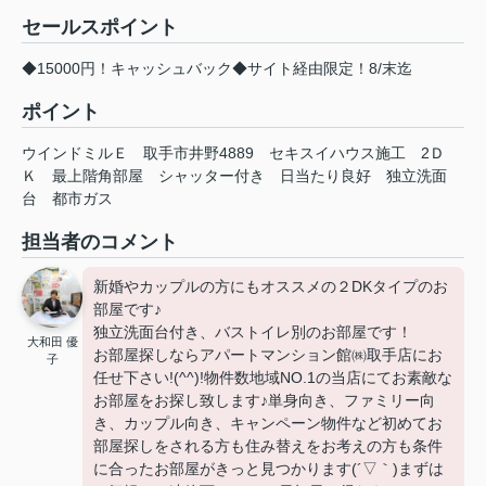
セールスポイント
◆15000円！キャッシュバック◆サイト経由限定！8/末迄
ポイント
ウインドミルＥ
取手市井野4889
セキスイハウス施工
2Ｄ
Ｋ
最上階角部屋
シャッター付き
日当たり良好
独立洗面
台
都市ガス
担当者のコメント
新婚やカップルの方にもオススメの２DKタイプのお
部屋です♪
独立洗面台付き、バストイレ別のお部屋です！
大和田 優
お部屋探しならアパートマンション館㈱取手店にお
子
任せ下さい!(^^)!物件数地域NO.1の当店にてお素敵な
お部屋をお探し致します♪単身向き、ファミリー向
き、カップル向き、キャンペーン物件など初めてお
部屋探しをされる方も住み替えをお考えの方も条件
に合ったお部屋がきっと見つかります(´▽｀)まずは