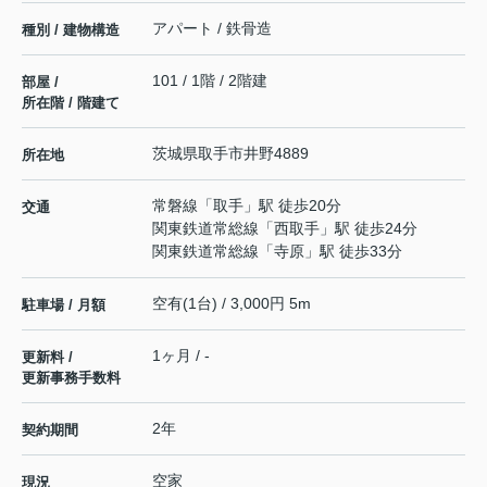
アパート / 鉄骨造
種別 / 建物構造
101 / 1階 / 2階建
部屋 /
所在階 / 階建て
茨城県
取手市
井野
4889
所在地
常磐線
「
取手
」駅 徒歩20分
交通
関東鉄道常総線
「
西取手
」駅 徒歩24分
関東鉄道常総線
「
寺原
」駅 徒歩33分
空有(1台) / 3,000円 5m
駐車場 / 月額
1ヶ月 / -
更新料 /
更新事務手数料
2年
契約期間
空家
現況