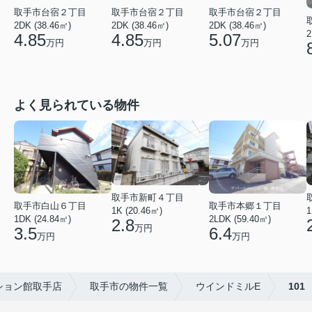
取手市台宿２丁目
取手市台宿２丁目
取手市台宿２丁目
2DK (38.46㎡)
2DK (38.46㎡)
2DK (38.46㎡)
2
4.85
4.85
5.07
万円
万円
万円
よく見られている物件
取手市新町４丁目
取手市白山６丁目
取手市本郷１丁目
1
1K (20.46㎡)
1DK (24.84㎡)
2LDK (59.40㎡)
2.8
万円
3.5
6.4
万円
万円
ション館取手店
取手市の物件一覧
ウインドミルE
101