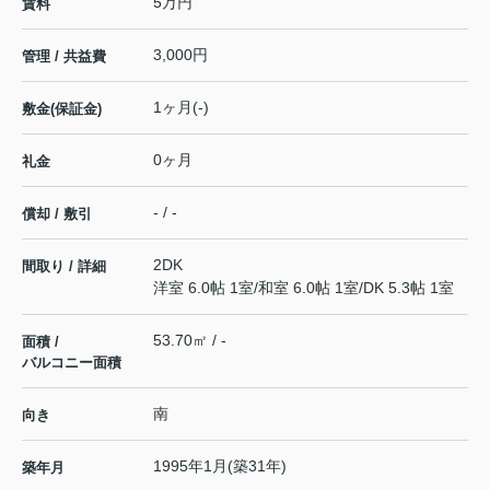
5万円
賃料
3,000円
管理 / 共益費
1ヶ月(-)
敷金(保証金)
0ヶ月
礼金
- / -
償却 / 敷引
2DK
間取り / 詳細
洋室 6.0帖 1室
/
和室 6.0帖 1室
/
DK 5.3帖 1室
53.70㎡ / -
面積 /
バルコニー面積
南
向き
1995年1月(築31年)
築年月