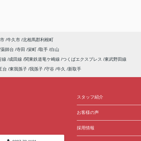
市
牛久市
北相馬郡利根町
薬師台
寺田
栄町
取手
白山
行線
成田線
関東鉄道竜ケ崎線
つくばエクスプレス
東武野田線
王台
東我孫子
我孫子
守谷
牛久
新取手
スタッフ紹介
お客様の声
採用情報