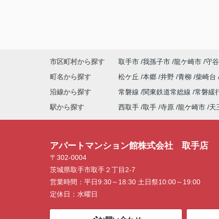
市区町村から探す
取手市
我孫子市
龍ケ崎市
守谷
町名から探す
松ケ丘
本郷
井野
青柳
柴崎台
沿線から探す
常磐線
関東鉄道常総線
常磐緩
駅から探す
西取手
取手
寺原
龍ケ崎市
天
アパートマンション館株式会社 取手店
〒302-0004
茨城県取手市取手２丁目2-7
営業時間：
平日9:30～18:30 土日祭10:00～19:00
定休日：
水曜日