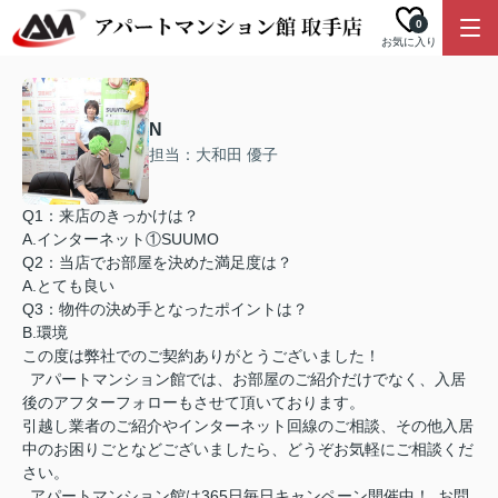
0
お気に入り
N
担当：大和田 優子
Q1：来店のきっかけは？
A.インターネット①SUUMO
Q2：当店でお部屋を決めた満足度は？
A.とても良い
Q3：物件の決め手となったポイントは？
B.環境
この度は弊社でのご契約ありがとうございました！
アパートマンション館では、お部屋のご紹介だけでなく、入居
後のアフターフォローもさせて頂いております。
引越し業者のご紹介やインターネット回線のご相談、その他入居
中のお困りごとなどございましたら、どうぞお気軽にご相談くだ
さい。
アパートマンション館は365日毎日キャンペーン開催中！ お問