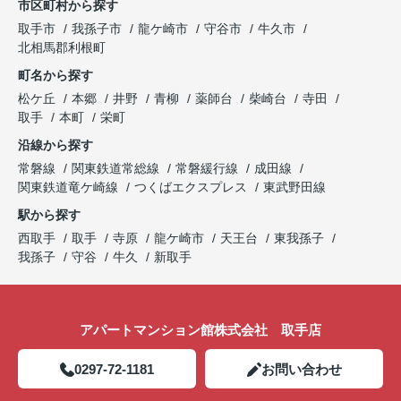
市区町村から探す
開催中！ お問い合わせは 0297(72)1181までどう
取手市
我孫子市
龍ケ崎市
守谷市
牛久市
ぞ♪
北相馬郡利根町
町名から探す
松ケ丘
本郷
井野
青柳
薬師台
柴崎台
寺田
取手
本町
栄町
沿線から探す
常磐線
関東鉄道常総線
常磐緩行線
成田線
関東鉄道竜ケ崎線
つくばエクスプレス
東武野田線
駅から探す
西取手
取手
寺原
龍ケ崎市
天王台
東我孫子
我孫子
守谷
牛久
新取手
アパートマンション館株式会社 取手店
0297-72-1181
お問い合わせ