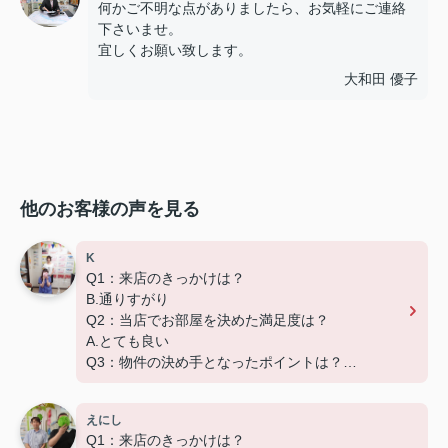
何かご不明な点がありましたら、お気軽にご連絡
下さいませ。
宜しくお願い致します。
大和田 優子
他のお客様の声を見る
K
Q1：来店のきっかけは？
B.通りすがり
Q2：当店でお部屋を決めた満足度は？
A.とても良い
Q3：物件の決め手となったポイントは？
D.築年数
Q４：その他
えにし
早めの対応でご迷惑おかけいたしました。
Q1：来店のきっかけは？
ありがとうございました。