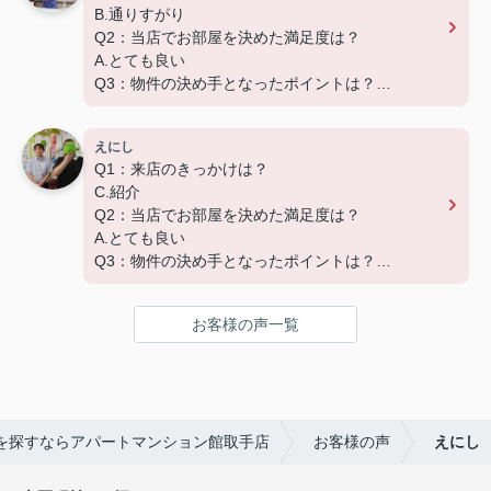
B.通りすがり
なく、入居後のアフターフォローもさせて頂いてお
Q2：当店でお部屋を決めた満足度は？
ります。
A.とても良い
引越し業者のご紹介やインターネット回線のご相
Q3：物件の決め手となったポイントは？
談、その他入居中のお困りごとなどございました
D.築年数
ら、どうぞお気軽にご相談ください。
Q４：その他
アパートマンション館は365日毎日キャンペーン
えにし
早めの対応でご迷惑おかけいたしました。
開催中！ お問い合わせは 0297(72)1181までどう
Q1：来店のきっかけは？
ありがとうございました。
ぞ♪
C.紹介
Q2：当店でお部屋を決めた満足度は？
この度は弊社でのご契約ありがとうございました！
A.とても良い
アパートマンション館では、お部屋のご紹介だけで
Q3：物件の決め手となったポイントは？
なく、入居後のアフターフォローもさせて頂いてお
B.環境
ります。
引越し業者のご紹介やインターネット回線のご相
お客様の声一覧
この度は弊社でのご契約ありがとうございました！
談、その他入居中のお困りごとなどございました
アパートマンション館では、お部屋のご紹介だけで
ら、どうぞお気軽にご相談ください。
なく、入居後のアフターフォローもさせて頂いてお
アパートマンション館は365日毎日キャンペーン
ります。
開催中！ お問い合わせは 0297(72)1181までどう
引越し業者のご紹介やインターネット回線のご相
ぞ♪
を探すならアパートマンション館取手店
お客様の声
えにし
談、その他入居中のお困りごとなどございました
ら、どうぞお気軽にご相談ください。
アパートマンション館は365日毎日キャンペーン