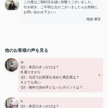
この度はご契約頂き誠に有難うございました。
引き続き、ご不明な点がございましたらお気軽に
お問い合わせ下さい♪
地徳 康至
他のお客様の声を見る
み
Q1：来店のきっかけは？
B.通りすがり
Q2：当店でお部屋を決めた満足度は？
A.とても良い
Q3：物件の決め手となったポイントは？
A.家賃 C.広さ
K
この度は弊社でのご契約ありがとうございました！
Q1：来店のきっかけは？
アパートマンション館では、お部屋のご紹介だけで