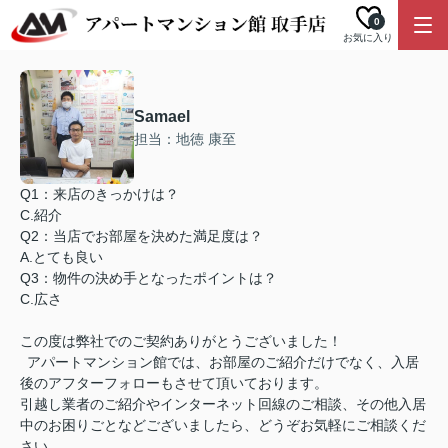
0
お気に入り
Samael
担当：地徳 康至
Q1：来店のきっかけは？
C.紹介
Q2：当店でお部屋を決めた満足度は？
A.とても良い
Q3：物件の決め手となったポイントは？
C.広さ
この度は弊社でのご契約ありがとうございました！
アパートマンション館では、お部屋のご紹介だけでなく、入居
後のアフターフォローもさせて頂いております。
引越し業者のご紹介やインターネット回線のご相談、その他入居
中のお困りごとなどございましたら、どうぞお気軽にご相談くだ
さい。