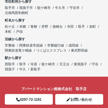
市区町村から探す
開催中！ お問い合わせは 0297(72)1181までどう
取手市
我孫子市
龍ケ崎市
牛久市
守谷市
ぞ♪
北相馬郡利根町
町名から探す
松ケ丘
本郷
青柳
井野
柴崎台
寺田
取手
栄町
本町
戸頭
沿線から探す
常磐線
関東鉄道常総線
常磐緩行線
成田線
関東鉄道竜ケ崎線
つくばエクスプレス
東武野田線
駅から探す
西取手
取手
寺原
龍ケ崎市
天王台
東我孫子
守谷
我孫子
牛久
新取手
アパートマンション館株式会社 取手店
0297-72-1181
お問い合わせ