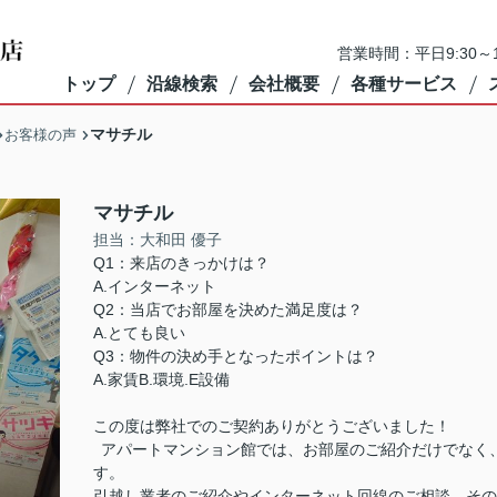
営業時間：平日9:30～1
トップ
沿線検索
会社概要
各種サービス
マサチル
お客様の声
マサチル
担当：大和田 優子
Q1：来店のきっかけは？
A.インターネット
Q2：当店でお部屋を決めた満足度は？
A.とても良い
Q3：物件の決め手となったポイントは？
A.家賃B.環境.E設備
この度は弊社でのご契約ありがとうございました！
アパートマンション館では、お部屋のご紹介だけでなく
す。
引越し業者のご紹介やインターネット回線のご相談、その