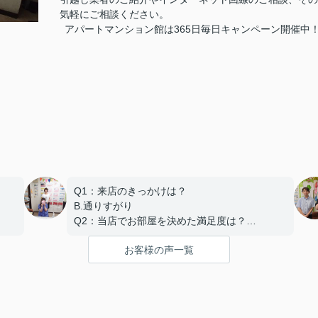
気軽にご相談ください。
アパートマンション館は365日毎日キャンペーン開催中！ お問
Q1：来店のきっかけは？
B.通りすがり
Q2：当店でお部屋を決めた満足度は？
A.とても良い
お客様の声一覧
Q3：物件の決め手となったポイントは？
D.築年数
Q４：その他
まし
早めの対応でご迷惑おかけいたしました。
ありがとうございました。