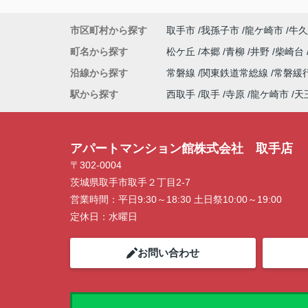
アパートマンション館では、お部屋のご紹
けでなく、入居後のアフターフォローもさ
市区町村から探す
取手市
我孫子市
龍ケ崎市
牛久
頂いております。
引越し業者のご紹介やインターネット回線
町名から探す
松ケ丘
本郷
青柳
井野
柴崎台
相談、その他入居中のお困りごとなどござ
沿線から探す
常磐線
関東鉄道常総線
常磐緩
したら、どうぞお気軽にご相談ください。
アパートマンション館は365日毎日キャン
駅から探す
西取手
取手
寺原
龍ケ崎市
天
ン開催中！ お問い合わせは 0297(72)118
でどうぞ♪
アパートマンション館株式会社 取手店
〒302-0004
茨城県取手市取手２丁目2-7
営業時間：
平日9:30～18:30 土日祭10:00～19:00
定休日：
水曜日
お問い合わせ