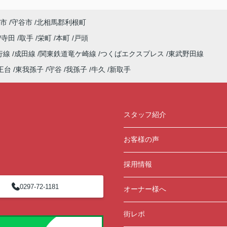
介だ
せて
この度は弊社でのご契約ありがとうございまし
市
守谷市
北相馬郡利根町
た！
のご
アパートマンション館では、お部屋のご紹介だ
寺田
取手
栄町
本町
戸頭
いま
けでなく、入居後のアフターフォローもさせて
行線
成田線
関東鉄道竜ケ崎線
つくばエクスプレス
東武野田線
頂いております。
ペー
引越し業者のご紹介やインターネット回線のご
王台
東我孫子
守谷
我孫子
牛久
新取手
1ま
相談、その他入居中のお困りごとなどございま
したら、どうぞお気軽にご相談ください。
アパートマンション館は365日毎日キャンペー
ン開催中！ お問い合わせは 0297(72)1181ま
スタッフ紹介
でどうぞ♪
お客様の声
採用情報
0297-72-1181
オーナー様へ
街レポ