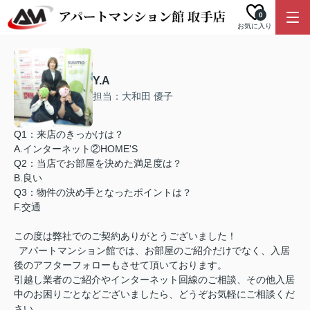
0
お気に入り
Y.A
担当：大和田 優子
Q1：来店のきっかけは？
A.インターネット②HOME'S
Q2：当店でお部屋を決めた満足度は？
B.良い
Q3：物件の決め手となったポイントは？
F.交通
この度は弊社でのご契約ありがとうございました！
アパートマンション館では、お部屋のご紹介だけでなく、入居
後のアフターフォローもさせて頂いております。
引越し業者のご紹介やインターネット回線のご相談、その他入居
中のお困りごとなどございましたら、どうぞお気軽にご相談くだ
さい。