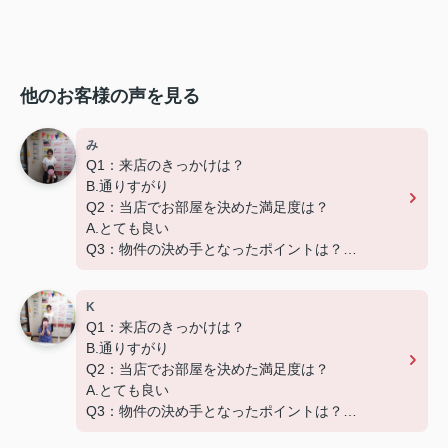
他のお客様の声を見る
み
Q1：来店のきっかけは？
B.通りすがり
Q2：当店でお部屋を決めた満足度は？
A.とても良い
Q3：物件の決め手となったポイントは？
A.家賃 C.広さ
K
この度は弊社でのご契約ありがとうございました！
Q1：来店のきっかけは？
アパートマンション館では、お部屋のご紹介だけで
B.通りすがり
なく、入居後のアフターフォローもさせて頂いてお
Q2：当店でお部屋を決めた満足度は？
ります。
A.とても良い
引越し業者のご紹介やインターネット回線のご相
Q3：物件の決め手となったポイントは？
談、その他入居中のお困りごとなどございました
D.築年数
ら、どうぞお気軽にご相談ください。