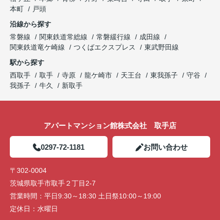
本町
戸頭
沿線から探す
常磐線
関東鉄道常総線
常磐緩行線
成田線
関東鉄道竜ケ崎線
つくばエクスプレス
東武野田線
駅から探す
西取手
取手
寺原
龍ケ崎市
天王台
東我孫子
守谷
我孫子
牛久
新取手
アパートマンション館株式会社 取手店
0297-72-1181
お問い合わせ
〒302-0004
茨城県取手市取手２丁目2-7
営業時間：
平日9:30～18:30 土日祭10:00～19:00
定休日：
水曜日