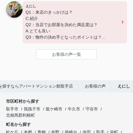
Q４：その他
アパートマンション館は365日毎日キャンペーン
えにし
早めの対応でご迷惑おかけいたしました。
開催中！ お問い合わせは 0297(72)1181までどう
Q1：来店のきっかけは？
ありがとうございました。
ぞ♪
C.紹介
Q2：当店でお部屋を決めた満足度は？
この度は弊社でのご契約ありがとうございました！
A.とても良い
アパートマンション館では、お部屋のご紹介だけで
Q3：物件の決め手となったポイントは？
なく、入居後のアフターフォローもさせて頂いてお
B.環境
ります。
引越し業者のご紹介やインターネット回線のご相
お客様の声一覧
この度は弊社でのご契約ありがとうございました！
談、その他入居中のお困りごとなどございました
アパートマンション館では、お部屋のご紹介だけで
ら、どうぞお気軽にご相談ください。
なく、入居後のアフターフォローもさせて頂いてお
アパートマンション館は365日毎日キャンペーン
ります。
開催中！ お問い合わせは 0297(72)1181までどう
引越し業者のご紹介やインターネット回線のご相
ぞ♪
を探すならアパートマンション館取手店
お客様の声
えにし
談、その他入居中のお困りごとなどございました
ら、どうぞお気軽にご相談ください。
アパートマンション館は365日毎日キャンペーン
市区町村から探す
開催中！ お問い合わせは 0297(72)1181までどう
取手市
我孫子市
龍ケ崎市
牛久市
守谷市
ぞ♪
北相馬郡利根町
町名から探す
松ケ丘
本郷
青柳
井野
柴崎台
寺田
取手
栄町