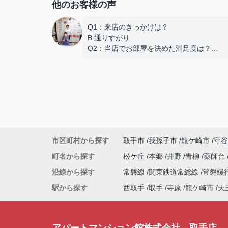
他のお客様の声
Q1：来店のきっかけは？
B.通りすがり
Q2：当店でお部屋を決めた満足度は？
A.とても良い
Q3：物件の決め手となったポイントは？
D.築年数
Q４：その他
早めの対応でご迷惑おかけいたしました。
ありがとうございました。
この度は弊社でのご契約ありがとうござい
市区町村から探す
取手市
我孫子市
龍ケ崎市
守谷
た！
アパートマンション館では、お部屋のご紹
町名から探す
松ケ丘
本郷
井野
青柳
薬師台
けでなく、入居後のアフターフォローもさ
沿線から探す
常磐線
関東鉄道常総線
常磐緩
頂いております。
引越し業者のご紹介やインターネット回線
駅から探す
西取手
取手
寺原
龍ケ崎市
天
相談、その他入居中のお困りごとなどござ
したら、どうぞお気軽にご相談ください。
アパートマンション館は365日毎日キャン