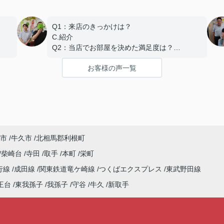
Q1：来店のきっかけは？
C.紹介
Q2：当店でお部屋を決めた満足度は？
A.とても良い
お客様の声一覧
Q3：物件の決め手となったポイントは？
B.環境
この度は弊社でのご契約ありがとうございまし
た！
アパートマンション館では、お部屋のご紹介だ
まし
けでなく、入居後のアフターフォローもさせて
市
牛久市
北相馬郡利根町
頂いております。
介だ
引越し業者のご紹介やインターネット回線のご
柴崎台
寺田
取手
本町
栄町
せて
相談、その他入居中のお困りごとなどございま
行線
成田線
関東鉄道竜ケ崎線
つくばエクスプレス
東武野田線
したら、どうぞお気軽にご相談ください。
のご
アパートマンション館は365日毎日キャンペー
王台
東我孫子
我孫子
守谷
牛久
新取手
いま
ン開催中！ お問い合わせは 0297(72)1181ま
でどうぞ♪
ペー