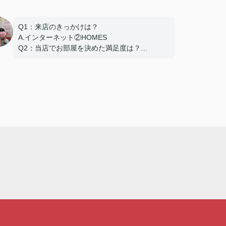
Q1：来店のきっかけは？
A.インターネット②HOMES
Q2：当店でお部屋を決めた満足度は？
A.とても良い
Q3：物件の決め手となったポイントは？
B.環境 C.広さ D.築年数 E.設備
この度は弊社でのご契約ありがとうございまし
た！
アパートマンション館では、お部屋のご紹介だ
けでなく、入居後のアフターフォローもさせて
頂いております。
引越し業者のご紹介やインターネット回線のご
相談、その他入居中のお困りごとなどございま
したら、どうぞお気軽にご相談ください。
アパートマンション館は365日毎日キャンペー
ン開催中！ お問い合わせは 0297(72)1181ま
でどうぞ♪