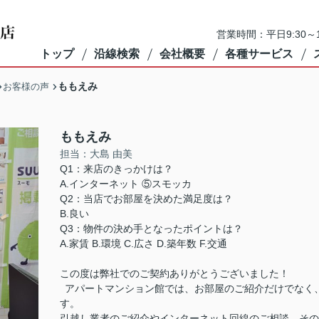
営業時間：平日9:30～1
トップ
沿線検索
会社概要
各種サービス
ももえみ
お客様の声
ももえみ
担当：大島 由美
Q1：来店のきっかけは？
A.インターネット ⑤スモッカ
Q2：当店でお部屋を決めた満足度は？
B.良い
Q3：物件の決め手となったポイントは？
A.家賃 B.環境 C.広さ D.築年数 F.交通
この度は弊社でのご契約ありがとうございました！
アパートマンション館では、お部屋のご紹介だけでなく
す。
引越し業者のご紹介やインターネット回線のご相談、その