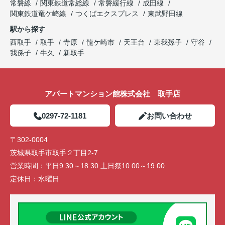
常磐線
関東鉄道常総線
常磐緩行線
成田線
関東鉄道竜ケ崎線
つくばエクスプレス
東武野田線
駅から探す
西取手
取手
寺原
龍ケ崎市
天王台
東我孫子
守谷
我孫子
牛久
新取手
アパートマンション館株式会社 取手店
0297-72-1181
お問い合わせ
〒302-0004
茨城県取手市取手２丁目2-7
営業時間：
平日9:30～18:30 土日祭10:00～19:00
定休日：
水曜日