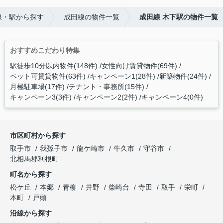
線・駅から探す
成田線の物件一覧
成田線 木下駅の物件一覧
おすすめこだわり特集
駅徒歩10分以内物件(148件)
女性向け賃貸物件(69件)
ペット可賃貸物件(63件)
キャンペーン1(28件)
新築物件(24件)
月極駐車場(17件)
テナント・事務所(15件)
キャンペーン3(3件)
キャンペーン2(2件)
キャンペーン4(0件)
市区町村から探す
取手市
我孫子市
龍ケ崎市
牛久市
守谷市
北相馬郡利根町
町名から探す
松ケ丘
本郷
青柳
井野
柴崎台
寺田
取手
栄町
本町
戸頭
沿線から探す