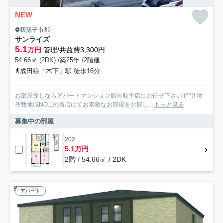
NEW
我孫子市都
サンライズ
5.1
万円
管理/共益費3,300円
54.66㎡ (2DK) /築25年 /2階建
成田線「木下」駅 徒歩16分
お部屋探しならアパートマンション館㈱取手店にお任せ下さい!(^^)! 物
件数地域NO.1の当店にてお素敵なお部屋をお探し...
もっと見る
募集中の部屋
202
5.1万円
2階 / 54.66㎡ / 2DK
アパート