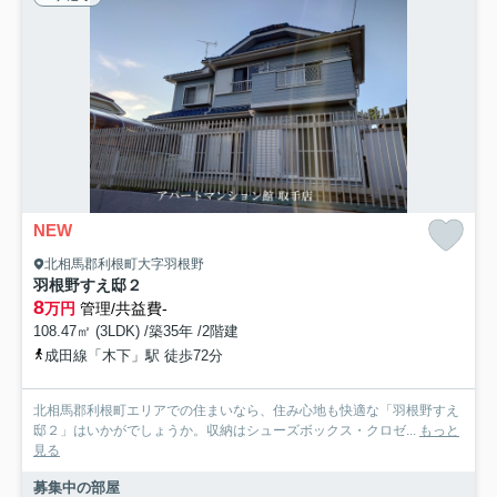
NEW
北相馬郡利根町大字羽根野
羽根野すえ邸２
8
万円
管理/共益費-
108.47㎡ (3LDK) /築35年 /2階建
成田線「木下」駅 徒歩72分
北相馬郡利根町エリアでの住まいなら、住み心地も快適な「羽根野すえ
邸２」はいかがでしょうか。収納はシューズボックス・クロゼ...
もっと
見る
募集中の部屋