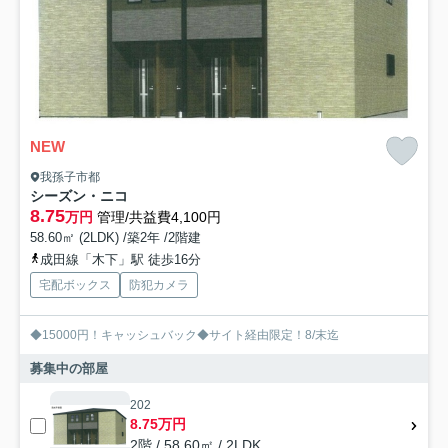
NEW
我孫子市都
シーズン・ニコ
8.75
万円
管理/共益費4,100円
58.60㎡ (2LDK) /築2年 /2階建
成田線「木下」駅 徒歩16分
宅配ボックス
防犯カメラ
◆15000円！キャッシュバック◆サイト経由限定！8/末迄
募集中の部屋
202
8.75万円
2階 / 58.60㎡ / 2LDK