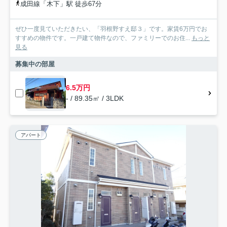
成田線「木下」駅 徒歩67分
ぜひ一度見ていただきたい、「羽根野すえ邸３」です。家賃6万円でお
すすめの物件です。一戸建て物件なので、ファミリーでのお住...
もっと
見る
募集中の部屋
6.5万円
- / 89.35㎡ / 3LDK
アパート