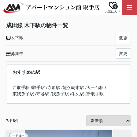
0
お気に入り
成田線 木下駅の物件一覧
木下駅
変更
募集中
変更
おすすめの駅
西取手駅
/
取手駅
/
寺原駅
/
龍ケ崎市駅
/
天王台駅
/
東我孫子駅
/
守谷駅
/
我孫子駅
/
牛久駅
/
新取手駅
7
棟
8
件
一戸建て