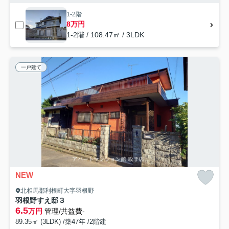
1-2階
8万円
1-2階 / 108.47㎡ / 3LDK
一戸建て
NEW
北相馬郡利根町大字羽根野
羽根野すえ邸３
6.5
万円
管理/共益費-
89.35㎡ (3LDK) /築47年 /2階建