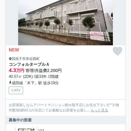
NEW
我孫子市布佐酉町
コンフォルターブルＡ
4.3
万円
管理/共益費2,200円
40.57㎡ (2DK) /築33年 /2階建
成田線「木下」駅 徒歩19分
CATV
お部屋探しならアパートマンション館㈱取手店にお任せ下さい!(^^)! 物
件数地域NO.1の当店にてお素敵なお部屋をお探し...
もっと見る
募集中の部屋
103