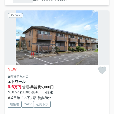
アパート
NEW
我孫子市布佐
エトワール
6.6
万円
管理/共益費5,000円
40.07㎡ (1LDK) /築18年 /2階建
成田線「木下」駅 徒歩29分
駐輪場
CATV
公共下水