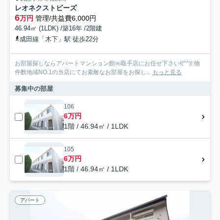
レオネクストビーズ
6
万円
管理/共益費6,000円
46.94㎡ (1LDK) /築16年 /2階建
成田線「木下」駅 徒歩22分
お部屋探しならアパートマンション館㈱取手店にお任せ下さい!(^^)! 物
件数地域NO.1の当店にてお素敵なお部屋をお探し...
もっと見る
募集中の部屋
106
6万円
1階 / 46.94㎡ / 1LDK
105
6万円
1階 / 46.94㎡ / 1LDK
アパート