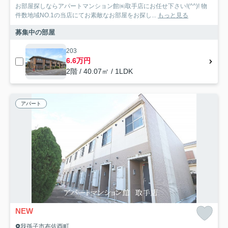
お部屋探しならアパートマンション館㈱取手店にお任せ下さい!(^^)! 物
件数地域NO.1の当店にてお素敵なお部屋をお探し...
もっと見る
募集中の部屋
203
6.6万円
2階 / 40.07㎡ / 1LDK
アパート
NEW
我孫子市布佐酉町