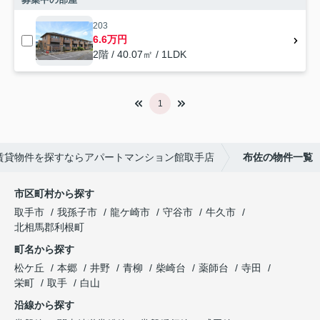
203
6.6万円
2階 / 40.07㎡ / 1LDK
1
賃貸物件を探すならアパートマンション館取手店
布佐の物件一覧
市区町村から探す
取手市
我孫子市
龍ケ崎市
守谷市
牛久市
北相馬郡利根町
町名から探す
松ケ丘
本郷
井野
青柳
柴崎台
薬師台
寺田
栄町
取手
白山
沿線から探す