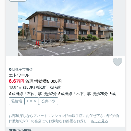
我孫子市布佐
エトワール
6.6
万円
管理/共益費5,000円
40.07㎡ (1LDK) /築18年 /2階建
成田線「布佐」駅 徒歩2分
成田線「木下」駅 徒歩29分
成田線「新木」駅 徒歩42分
駐輪場
CATV
公共下水
お部屋探しならアパートマンション館㈱取手店にお任せ下さい!(^^)! 物
件数地域NO.1の当店にてお素敵なお部屋をお探し...
もっと見る
募集中の部屋