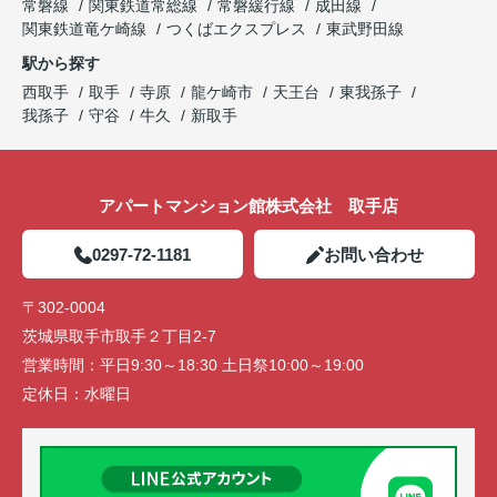
常磐線
関東鉄道常総線
常磐緩行線
成田線
関東鉄道竜ケ崎線
つくばエクスプレス
東武野田線
駅から探す
西取手
取手
寺原
龍ケ崎市
天王台
東我孫子
我孫子
守谷
牛久
新取手
アパートマンション館株式会社 取手店
0297-72-1181
お問い合わせ
〒302-0004
茨城県取手市取手２丁目2-7
営業時間：
平日9:30～18:30 土日祭10:00～19:00
定休日：
水曜日