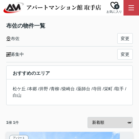
0
お気に入り
布佐の物件一覧
布佐
変更
募集中
変更
おすすめのエリア
松ケ丘
/
本郷
/
井野
/
青柳
/
柴崎台
/
薬師台
/
寺田
/
栄町
/
取手
/
白山
1
棟
1
件
アパート