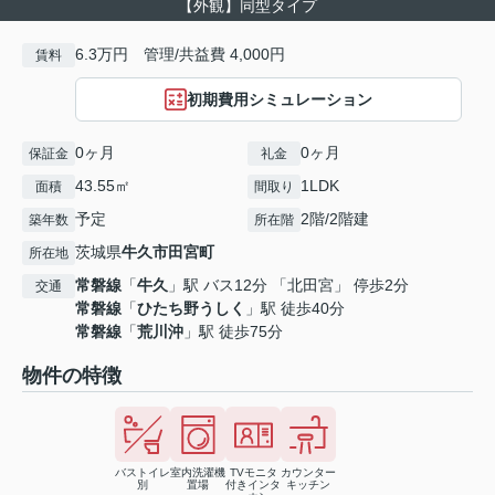
【外観】同型タイプ
6.3万円 管理/共益費 4,000円
賃料
初期費用シミュレーション
0ヶ月
0ヶ月
保証金
礼金
43.55㎡
1LDK
面積
間取り
予定
2階/2階建
築年数
所在階
茨城県
牛久市
田宮町
所在地
常磐線
「
牛久
」駅 バス12分 「北田宮」 停歩2分
交通
常磐線
「
ひたち野うしく
」駅 徒歩40分
常磐線
「
荒川沖
」駅 徒歩75分
物件の特徴
バストイレ
室内洗濯機
TVモニタ
カウンター
別
置場
付きインタ
キッチン