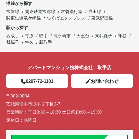
沿線から探す
常磐線
関東鉄道常総線
常磐緩行線
成田線
関東鉄道竜ケ崎線
つくばエクスプレス
東武野田線
駅から探す
西取手
寺原
取手
龍ケ崎市
天王台
東我孫子
守谷
我孫子
牛久
新取手
アパートマンション館株式会社 取手店
0297-72-1181
お問い合わせ
〒302-0004
茨城県取手市取手２丁目2-7
営業時間：
平日9:30～18:30 土日祭10:00～19:00
定休日：
水曜日