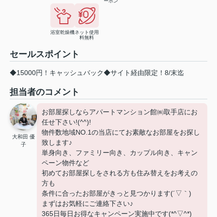
ーホン
浴室乾燥機
ネット使用
料無料
セールスポイント
◆15000円！キャッシュバック◆サイト経由限定！8/末迄
担当者のコメント
お部屋探しならアパートマンション館㈱取手店にお
任せ下さい!(^^)!
物件数地域NO.1の当店にてお素敵なお部屋をお探し
大和田 優
致します♪
子
単身向き、ファミリー向き、カップル向き、キャン
ペーン物件など
初めてお部屋探しをされる方も住み替えをお考えの
方も
条件に合ったお部屋がきっと見つかります(´▽｀)
まずはお気軽にご連絡下さい♪
365日毎日お得なキャンペーン実施中です(*^▽^*)