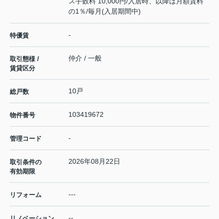
ス手数料 10,000円/入居時、以降は月額賃料
の1％/毎月(入居期間中)
-
特優賃
仲介 / 一般
取引態様 /
賃貸区分
10戸
総戸数
103419672
物件番号
-
管理コード
2026年08月22日
取引条件の
有効期限
---
リフォーム
--
リノベーション