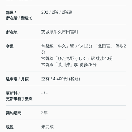
202 / 2階 / 2階建
部屋 /
所在階 / 階建て
茨城県
牛久市
田宮町
所在地
常磐線
「
牛久
」駅 バス12分 「北田宮」 停歩2
交通
分
常磐線
「
ひたち野うしく
」駅 徒歩40分
常磐線
「
荒川沖
」駅 徒歩75分
空有 / 4,400円 (税込)
駐車場 / 月額
- / -
更新料 /
更新事務手数料
2年
契約期間
未完成
現況