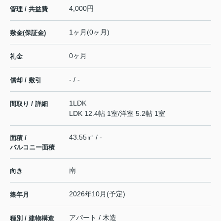
4,000円
管理 / 共益費
1ヶ月(0ヶ月)
敷金(保証金)
0ヶ月
礼金
- / -
償却 / 敷引
1LDK
間取り / 詳細
LDK 12.4帖 1室
/
洋室 5.2帖 1室
43.55㎡ / -
面積 /
バルコニー面積
南
向き
2026年10月(予定)
築年月
アパート / 木造
種別 / 建物構造