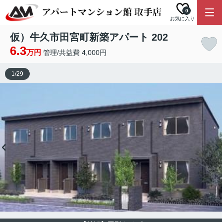
0
お気に入り
仮）牛久市田宮町新築アパート 202
6.3
万円
管理/共益費 4,000円
1
/
29