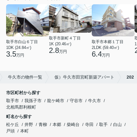
取手市新町４丁目
取手市白山６丁目
取手市本郷１丁目
1
1K (20.46㎡)
1DK (24.84㎡)
2LDK (59.40㎡)
2.8
万円
3.5
6.4
万円
万円
牛久市の物件一覧
仮）牛久市田宮町新築アパート
202
市区町村から探す
取手市
我孫子市
龍ケ崎市
守谷市
牛久市
北相馬郡利根町
町名から探す
松ケ丘
井野
青柳
本郷
柴崎台
寺田
取手
白山
戸頭
本町