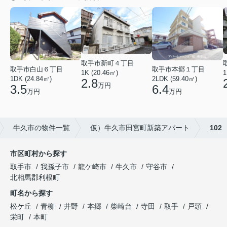
取手市新町４丁目
取手市白山６丁目
取手市本郷１丁目
1
1K (20.46㎡)
1DK (24.84㎡)
2LDK (59.40㎡)
2.8
万円
3.5
6.4
万円
万円
牛久市の物件一覧
仮）牛久市田宮町新築アパート
102
市区町村から探す
取手市
我孫子市
龍ケ崎市
牛久市
守谷市
北相馬郡利根町
町名から探す
松ケ丘
青柳
井野
本郷
柴崎台
寺田
取手
戸頭
栄町
本町