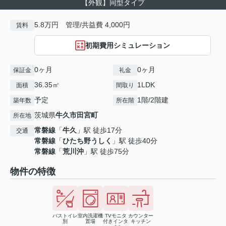
【外観】同型タイプ
5.8万円 管理/共益費 4,000円
賃料
初期費用シミュレーション
0ヶ月
0ヶ月
保証金
礼金
36.35㎡
1LDK
面積
間取り
予定
1階/2階建
築年数
所在階
茨城県
牛久市
田宮町
所在地
常磐線
「
牛久
」駅 徒歩17分
交通
常磐線
「
ひたち野うしく
」駅 徒歩40分
常磐線
「
荒川沖
」駅 徒歩75分
物件の特徴
バストイレ
室内洗濯機
TVモニタ
カウンター
別
置場
付きインタ
キッチン