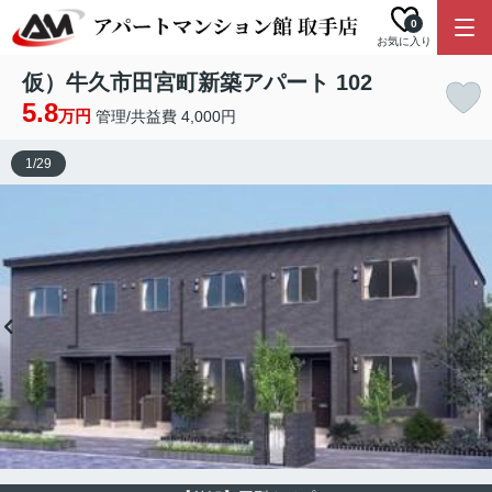
0
お気に入り
仮）牛久市田宮町新築アパート 102
5.8
万円
管理/共益費 4,000円
1
/
29