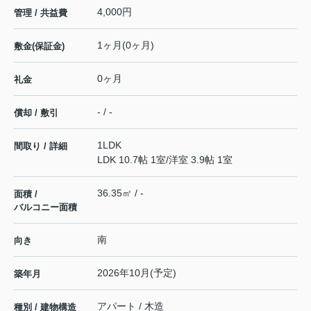
4,000円
管理 / 共益費
1ヶ月(0ヶ月)
敷金(保証金)
0ヶ月
礼金
- / -
償却 / 敷引
1LDK
間取り / 詳細
LDK 10.7帖 1室
/
洋室 3.9帖 1室
36.35㎡ / -
面積 /
バルコニー面積
南
向き
2026年10月(予定)
築年月
アパート / 木造
種別 / 建物構造