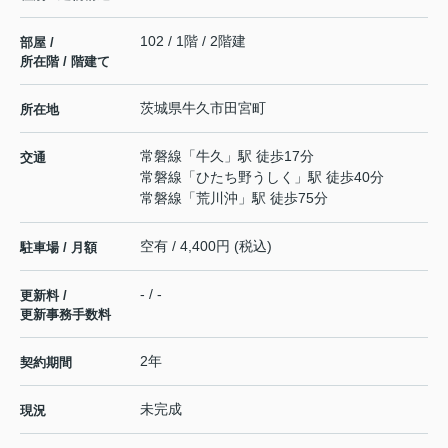
102 / 1階 / 2階建
部屋 /
所在階 / 階建て
茨城県
牛久市
田宮町
所在地
常磐線
「
牛久
」駅 徒歩17分
交通
常磐線
「
ひたち野うしく
」駅 徒歩40分
常磐線
「
荒川沖
」駅 徒歩75分
空有 / 4,400円 (税込)
駐車場 / 月額
- / -
更新料 /
更新事務手数料
2年
契約期間
未完成
現況