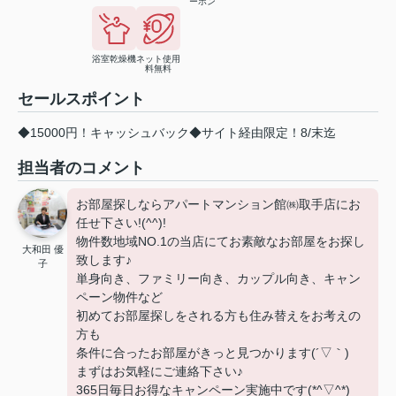
ーホン
浴室乾燥機
ネット使用
料無料
セールスポイント
◆15000円！キャッシュバック◆サイト経由限定！8/末迄
担当者のコメント
お部屋探しならアパートマンション館㈱取手店にお
任せ下さい!(^^)!
物件数地域NO.1の当店にてお素敵なお部屋をお探し
大和田 優
致します♪
子
単身向き、ファミリー向き、カップル向き、キャン
ペーン物件など
初めてお部屋探しをされる方も住み替えをお考えの
方も
条件に合ったお部屋がきっと見つかります(´▽｀)
まずはお気軽にご連絡下さい♪
365日毎日お得なキャンペーン実施中です(*^▽^*)