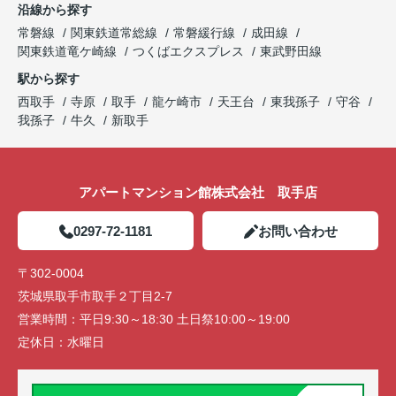
沿線から探す
常磐線
関東鉄道常総線
常磐緩行線
成田線
関東鉄道竜ケ崎線
つくばエクスプレス
東武野田線
駅から探す
西取手
寺原
取手
龍ケ崎市
天王台
東我孫子
守谷
我孫子
牛久
新取手
アパートマンション館株式会社 取手店
0297-72-1181
お問い合わせ
〒302-0004
茨城県取手市取手２丁目2-7
営業時間：
平日9:30～18:30 土日祭10:00～19:00
定休日：
水曜日