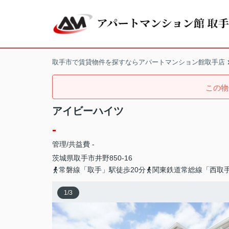
取手市で賃貸物件を探すならアパートマンション館取手店
この物
アイビーハイツ
-
管理/共益費 -
茨城県
取手市
井野
850-16
常磐線「取手」駅徒歩20分
関東鉄道常総線「西取手
1
/
3