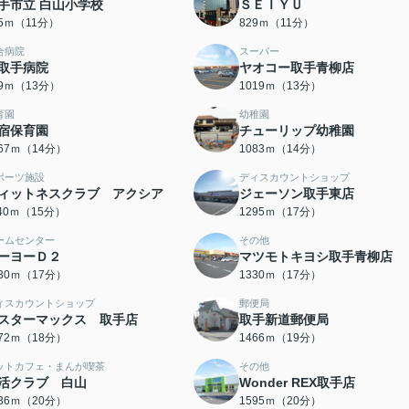
手市立 白山小学校
ＳＥＩＹＵ
25ｍ（11分）
829ｍ（11分）
合病院
スーパー
取手病院
ヤオコー取手青柳店
89ｍ（13分）
1019ｍ（13分）
育園
幼稚園
宿保育園
チューリップ幼稚園
067ｍ（14分）
1083ｍ（14分）
ポーツ施設
ディスカウントショップ
ィットネスクラブ アクシア
ジェーソン取手東店
140ｍ（15分）
1295ｍ（17分）
ームセンター
その他
ーヨーＤ２
マツモトキヨシ取手青柳店
330ｍ（17分）
1330ｍ（17分）
ィスカウントショップ
郵便局
スターマックス 取手店
取手新道郵便局
372ｍ（18分）
1466ｍ（19分）
ットカフェ・まんが喫茶
その他
活クラブ 白山
Wonder REX取手店
536ｍ（20分）
1595ｍ（20分）