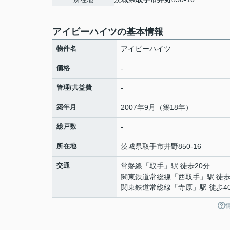
アイビーハイツの基本情報
物件名
アイビーハイツ
価格
-
管理/共益費
-
築年月
2007年9月（築18年）
総戸数
-
所在地
茨城県
取手市
井野
850-16
交通
常磐線
「
取手
」駅 徒歩20分
関東鉄道常総線
「
西取手
」駅 徒歩
関東鉄道常総線
「
寺原
」駅 徒歩4