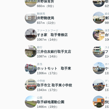
井野保育所
取
660ｍ（9分）
8
郵便局
総
井野郵便局
東
837ｍ（11分）
9
ファーストフード
保
すき家 取手青柳店
台
1067ｍ（14分）
1
銀行
ス
三井住友銀行取手支店
フ
1087ｍ（14分）
1
弁当
ホ
ホットモット 取手東
ケ
1306ｍ（17分）
1
小学校
デ
取手市立 取手東小学校
ミ
1343ｍ（17分）
1
公園
ネ
取手緑地運動公園
快
1466ｍ（19分）
1