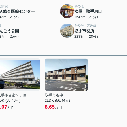
合病院
その他
Ａ総合医療センター
松屋 取手東口
642ｍ（21分）
1647ｍ（21分）
園
市役所・区役所
んごう公園
取手市役所
927ｍ（25分）
2238ｍ（28分）
取手市台宿２丁目
取手市谷中
DK (38.46㎡)
2LDK (56.44㎡)
.07
8.65
万円
万円