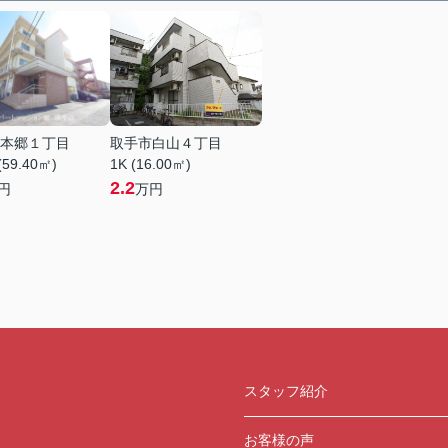
本郷１丁目
取手市白山４丁目
(59.40㎡)
1K (16.00㎡)
2.2
円
万円
スタッフ紹介
お客様の声