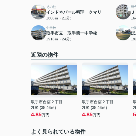
その他
総
インドネパール料理 クマリ
Ｊ
1608ｍ（21分）
1
中学校
公
取手市立 取手第一中学校
ほ
1918ｍ（24分）
1
近隣の物件
取手市台宿２丁目
取手市台宿２丁目
2DK (38.46㎡)
2DK (38.46㎡)
2
4.85
4.85
5
万円
万円
よく見られている物件