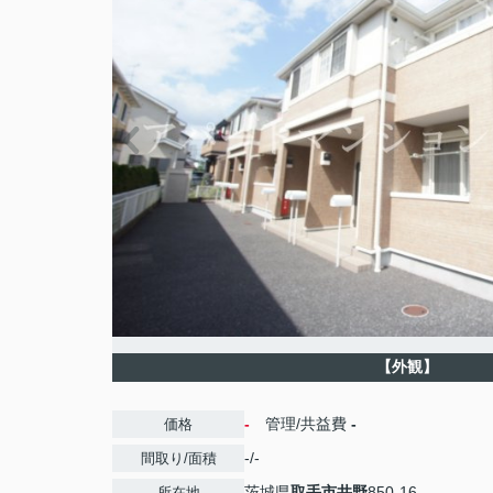
【外観】
-
管理/共益費
-
価格
-/-
間取り/面積
茨城県
取手市
井野
850-16
所在地