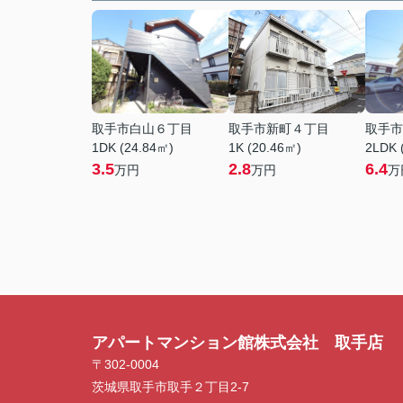
取手市白山６丁目
取手市新町４丁目
取手市
1DK (24.84㎡)
1K (20.46㎡)
2LDK 
3.5
2.8
6.4
万円
万円
万
アパートマンション館株式会社 取手店
〒302-0004
茨城県取手市取手２丁目2-7