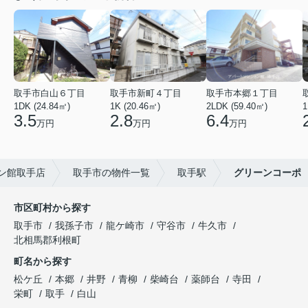
取手市白山６丁目
取手市新町４丁目
取手市本郷１丁目
1DK (24.84㎡)
1K (20.46㎡)
2LDK (59.40㎡)
1
3.5
2.8
6.4
万円
万円
万円
ン館取手店
取手市の物件一覧
取手駅
グリーンコーポ
市区町村から探す
取手市
我孫子市
龍ケ崎市
守谷市
牛久市
北相馬郡利根町
町名から探す
松ケ丘
本郷
井野
青柳
柴崎台
薬師台
寺田
栄町
取手
白山