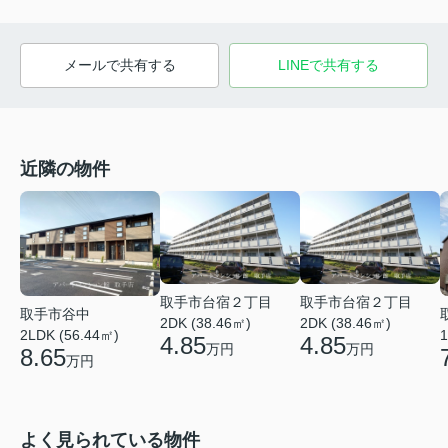
メールで共有する
LINEで共有する
近隣の物件
取手市台宿２丁目
取手市台宿２丁目
取手市谷中
2DK (38.46㎡)
2DK (38.46㎡)
2LDK (56.44㎡)
1
4.85
4.85
万円
万円
8.65
万円
よく見られている物件