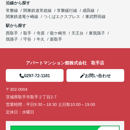
沿線から探す
常磐線
関東鉄道常総線
常磐緩行線
成田線
関東鉄道竜ケ崎線
つくばエクスプレス
東武野田線
駅から探す
西取手
取手
寺原
龍ケ崎市
天王台
東我孫子
我孫子
守谷
牛久
新取手
アパートマンション館株式会社 取手店
0297-72-1181
お問い合わせ
〒302-0004
茨城県取手市取手２丁目2-7
営業時間：
平日9:30～18:30 土日祭10:00～19:00
定休日：
水曜日