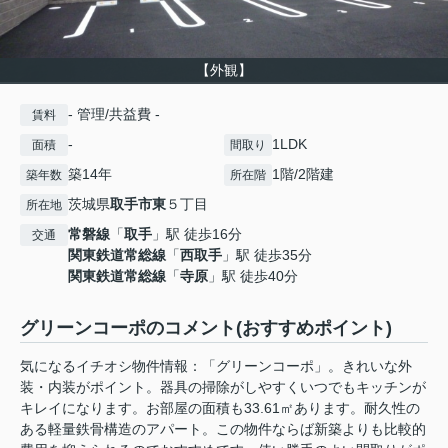
【外観】
- 管理/共益費 -
賃料
-
1LDK
面積
間取り
築14年
1階/2階建
築年数
所在階
茨城県
取手市
東
５丁目
所在地
常磐線
「
取手
」駅 徒歩16分
交通
関東鉄道常総線
「
西取手
」駅 徒歩35分
関東鉄道常総線
「
寺原
」駅 徒歩40分
グリーンコーポのコメント(おすすめポイント)
気になるイチオシ物件情報：「グリーンコーポ」。きれいな外
装・内装がポイント。器具の掃除がしやすくいつでもキッチンが
キレイになります。お部屋の面積も33.61㎡あります。耐久性の
ある軽量鉄骨構造のアパート。この物件ならば新築よりも比較的