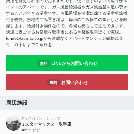
費用を抑えられるのでおすすめです。使い勝手のよい間取りがポ
イントのアパートです。ガス風呂給湯器やガス風呂釜を追い焚き
することができる浴室です。お風呂場を清潔に保てる浴室乾燥機
付き物件。敷地内ごみ置き場は、毎日のごみ捨ての煩わしさを軽
減します。給湯付き物件なので、冬場も安心して生活できます。
快適に過ごせるお部屋を取手市にある常磐線取手近くで実現。
toride@apa-to.co.jpから遠慮なくアパートマンション館株式会
社 取手店までご連絡を。
LINEからお問い合わせ
無料
お問い合わせ
無料
周辺施設
ディスカウントショップ
ミスターマックス 取手店
365ｍ（5分）