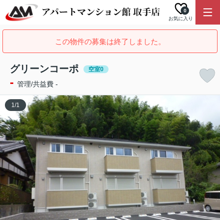
0
お気に入り
この物件の募集は終了しました。
グリーンコーポ
空室0
-
管理/共益費 -
1
/
1