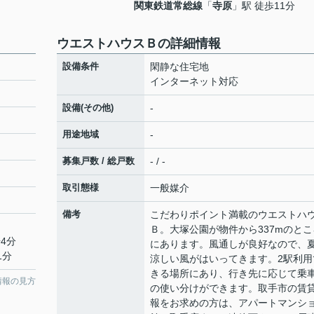
関東鉄道常総線
「
寺原
」駅 徒歩11分
ウエストハウスＢの詳細情報
設備条件
閑静な住宅地
インターネット対応
設備(その他)
-
用途地域
-
募集戸数 / 総戸数
- / -
取引態様
一般媒介
備考
こだわりポイント満載のウエストハ
Ｂ。大塚公園が物件から337mのとこ
4分
にあります。風通しが良好なので、
1分
涼しい風がはいってきます。2駅利用
きる場所にあり、行き先に応じて乗
情報の見方
の使い分けができます。取手市の賃
報をお求めの方は、アパートマンシ