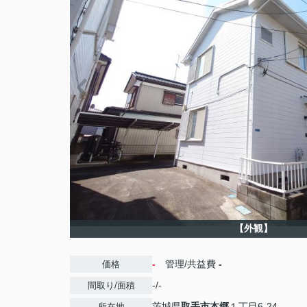
【外観】
-
管理/共益費
-
価格
-/-
間取り/面積
茨城県
取手市
本郷
１丁目6-24
所在地