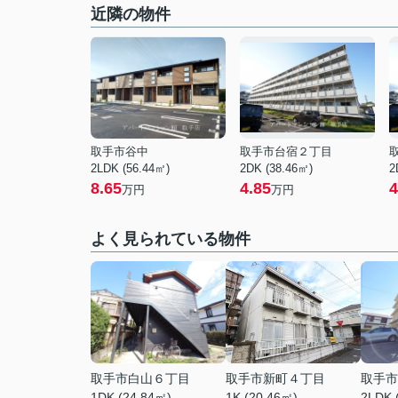
近隣の物件
取手市谷中
取手市台宿２丁目
2LDK (56.44㎡)
2DK (38.46㎡)
2
8.65
4.85
4
万円
万円
よく見られている物件
取手市白山６丁目
取手市新町４丁目
取手市
1DK (24.84㎡)
1K (20.46㎡)
2LDK 