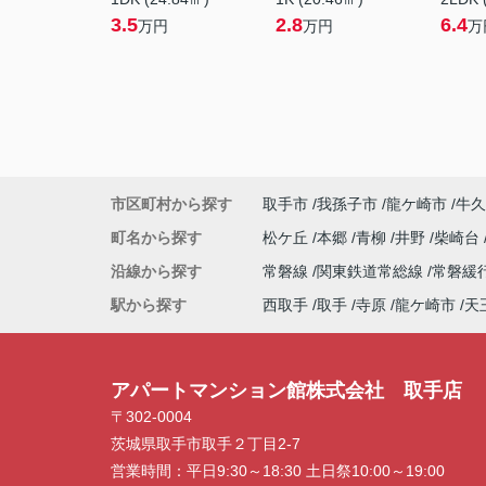
3.5
2.8
6.4
万円
万円
万
市区町村から探す
取手市
我孫子市
龍ケ崎市
牛久
町名から探す
松ケ丘
本郷
青柳
井野
柴崎台
沿線から探す
常磐線
関東鉄道常総線
常磐緩
駅から探す
西取手
取手
寺原
龍ケ崎市
天
アパートマンション館株式会社 取手店
〒302-0004
茨城県取手市取手２丁目2-7
営業時間：
平日9:30～18:30 土日祭10:00～19:00