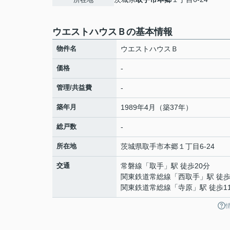
ウエストハウスＢの基本情報
物件名
ウエストハウスＢ
価格
-
管理/共益費
-
築年月
1989年4月（築37年）
総戸数
-
所在地
茨城県
取手市
本郷
１丁目6-24
交通
常磐線
「
取手
」駅 徒歩20分
関東鉄道常総線
「
西取手
」駅 徒歩
関東鉄道常総線
「
寺原
」駅 徒歩1