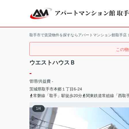
取手市で賃貸物件を探すならアパートマンション館取手店
この物
ウエストハウスＢ
-
管理/共益費 -
茨城県
取手市
本郷
１丁目6-24
常磐線「取手」駅徒歩20分
関東鉄道常総線「西取
1
/
4