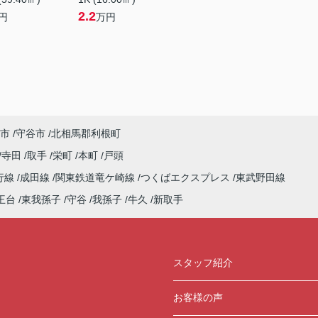
2.2
円
万円
市
守谷市
北相馬郡利根町
寺田
取手
栄町
本町
戸頭
行線
成田線
関東鉄道竜ケ崎線
つくばエクスプレス
東武野田線
王台
東我孫子
守谷
我孫子
牛久
新取手
スタッフ紹介
お客様の声