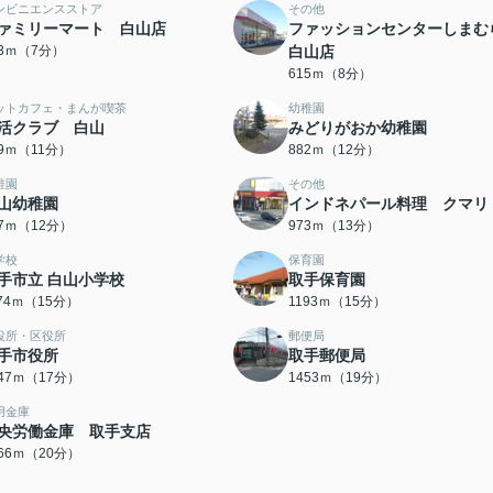
ンビニエンスストア
その他
ァミリーマート 白山店
ファッションセンターしま
23ｍ（7分）
白山店
615ｍ（8分）
ットカフェ・まんが喫茶
幼稚園
活クラブ 白山
みどりがおか幼稚園
29ｍ（11分）
882ｍ（12分）
稚園
その他
山幼稚園
インドネパール料理 クマリ
57ｍ（12分）
973ｍ（13分）
学校
保育園
手市立 白山小学校
取手保育園
174ｍ（15分）
1193ｍ（15分）
役所・区役所
郵便局
手市役所
取手郵便局
347ｍ（17分）
1453ｍ（19分）
用金庫
央労働金庫 取手支店
566ｍ（20分）