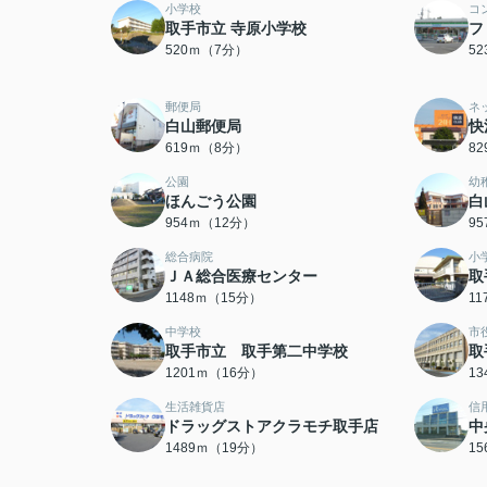
小学校
コ
取手市立 寺原小学校
フ
520ｍ（7分）
5
郵便局
ネ
白山郵便局
快
619ｍ（8分）
8
公園
幼
ほんごう公園
白
954ｍ（12分）
9
総合病院
小
ＪＡ総合医療センター
取
1148ｍ（15分）
1
中学校
市
取手市立 取手第二中学校
取
1201ｍ（16分）
1
生活雑貨店
信
ドラッグストアクラモチ取手店
中
1489ｍ（19分）
1