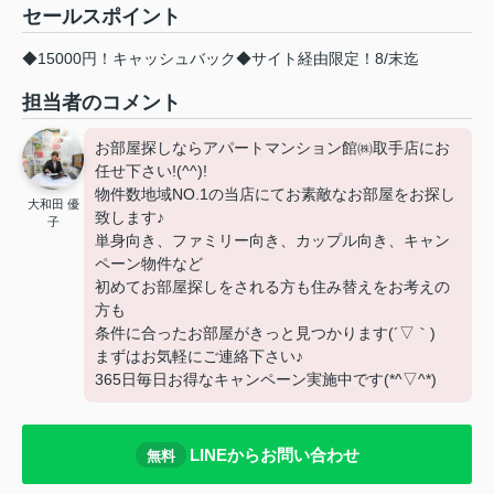
セールスポイント
◆15000円！キャッシュバック◆サイト経由限定！8/末迄
担当者のコメント
お部屋探しならアパートマンション館㈱取手店にお
任せ下さい!(^^)!
物件数地域NO.1の当店にてお素敵なお部屋をお探し
大和田 優
致します♪
子
単身向き、ファミリー向き、カップル向き、キャン
ペーン物件など
初めてお部屋探しをされる方も住み替えをお考えの
方も
条件に合ったお部屋がきっと見つかります(´▽｀)
まずはお気軽にご連絡下さい♪
365日毎日お得なキャンペーン実施中です(*^▽^*)
LINEからお問い合わせ
無料