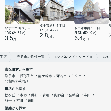
取手市新町４丁目
取手市白山６丁目
取手市本郷１丁目
1
1K (20.46㎡)
1DK (24.84㎡)
2LDK (59.40㎡)
2.8
万円
3.5
6.4
万円
万円
手店
守谷市の物件一覧
レオパレスイクシードⅡ
203
市区町村から探す
取手市
我孫子市
龍ケ崎市
守谷市
牛久市
北相馬郡利根町
町名から探す
松ケ丘
本郷
井野
青柳
薬師台
柴崎台
寺田
取手
本町
栄町
沿線から探す