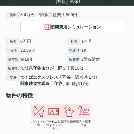
【外観】画像1
8.4万円 管理/共益費 7,500円
賃料
初期費用シミュレーション
0万円
1ヶ月
敷金
礼金
22.35㎡
1K
面積
間取り
築18年
2階/2階建
築年数
所在階
茨城県
守谷市
ひがし野
３丁目15-1
所在地
つくばエクスプレス
「
守谷
」駅 徒歩17分
交通
関東鉄道常総線
「
守谷
」駅 徒歩17分
物件の特徴
バストイレ
TVモニタ
浴室乾燥機
家具・家電
別
付きインタ
付き
ーホン