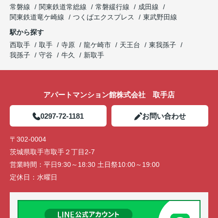
常磐線
関東鉄道常総線
常磐緩行線
成田線
関東鉄道竜ケ崎線
つくばエクスプレス
東武野田線
駅から探す
西取手
取手
寺原
龍ケ崎市
天王台
東我孫子
我孫子
守谷
牛久
新取手
アパートマンション館株式会社 取手店
0297-72-1181
お問い合わせ
〒302-0004
茨城県取手市取手２丁目2-7
営業時間：
平日9:30～18:30 土日祭10:00～19:00
定休日：
水曜日