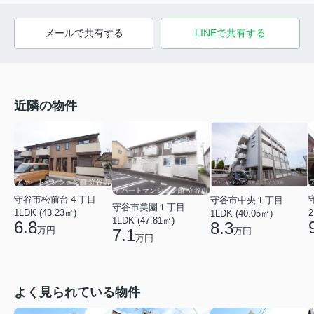
メールで共有する
LINEで共有する
近隣の物件
守谷市松前台４丁目
守谷市中央１丁目
守谷市美園１丁目
1LDK (43.23㎡)
2
1LDK (40.05㎡)
1LDK (47.81㎡)
6.8
8.3
万円
万円
7.1
万円
よく見られている物件