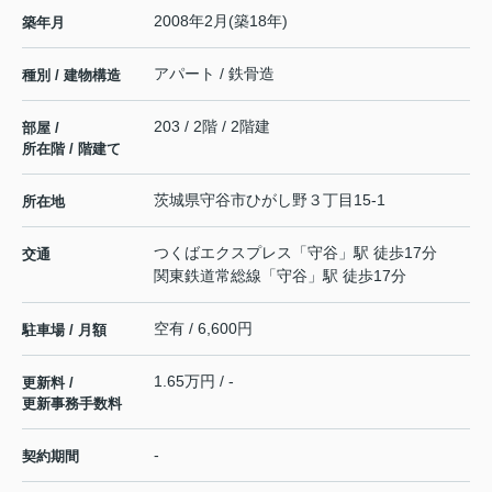
2008年2月(築18年)
築年月
アパート / 鉄骨造
種別 / 建物構造
203 / 2階 / 2階建
部屋 /
所在階 / 階建て
茨城県
守谷市
ひがし野
３丁目15-1
所在地
つくばエクスプレス
「
守谷
」駅 徒歩17分
交通
関東鉄道常総線
「
守谷
」駅 徒歩17分
空有 / 6,600円
駐車場 / 月額
1.65万円 / -
更新料 /
更新事務手数料
-
契約期間