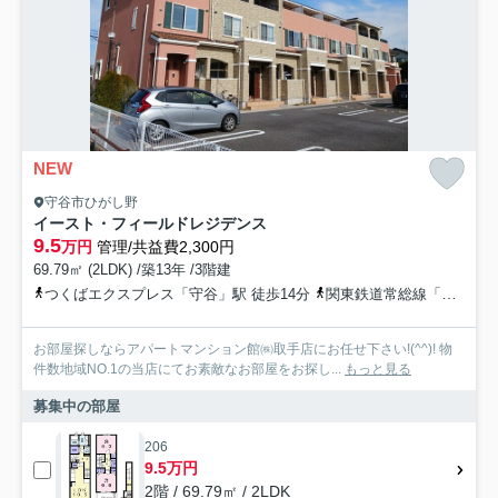
NEW
守谷市ひがし野
イースト・フィールドレジデンス
9.5
万円
管理/共益費2,300円
69.79㎡ (2LDK) /築13年 /3階建
つくばエクスプレス「守谷」駅 徒歩14分
関東鉄道常総線「南守谷」駅 徒歩29分
お部屋探しならアパートマンション館㈱取手店にお任せ下さい!(^^)! 物
件数地域NO.1の当店にてお素敵なお部屋をお探し...
もっと見る
募集中の部屋
206
9.5万円
2階 / 69.79㎡ / 2LDK