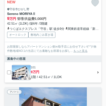
NEW
守谷市ひがし野
Sereno MORIYAⅡ
9
万円
管理/共益費5,000円
42.51㎡ (1LDK) /築6年 /3階建
つくばエクスプレス「守谷」駅 徒歩9分
関東鉄道常総線「新守谷」駅 徒歩24分
オートロック
敷地内ごみ置き場
お部屋探しならアパートマンション館㈱取手店にお任せ下さい!(^^)! 物
件数地域NO.1の当店にてお素敵なお部屋をお探し...
もっと見る
募集中の部屋
101
9万円
1階 / 42.51㎡ / 1LDK
アパート