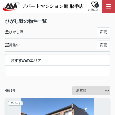
0
お気に入り
ひがし野の物件一覧
ひがし野
変更
募集中
変更
おすすめのエリア
4
棟
6
件
アパート