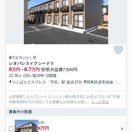
守谷市ひがし野
レオパレスイクシードⅡ
8
8.7
万円～
万円
管理/共益費7,500円
22.35㎡ (1K) /築18年 /2階建
つくばエクスプレス「守谷」駅 徒歩17分
関東鉄道常総線「守谷」駅 徒歩17分
お部屋探しならアパートマンション館㈱取手店にお任せ下さい!(^^)! 物
件数地域NO.1の当店にてお素敵なお部屋をお探し...
もっと見る
募集中の部屋
106
8万円