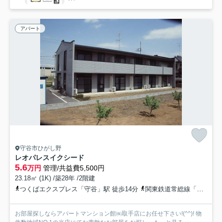
アパート
守谷市ひがし野
レオパレスイクシード
5.6
万円
管理/共益費5,500円
23.18㎡ (1K) /築28年 /2階建
つくばエクスプレス「守谷」駅 徒歩14分
関東鉄道常総線「守谷」駅 徒歩15分
お部屋探しならアパートマンション館㈱取手店にお任せ下さい!(^^)! 物