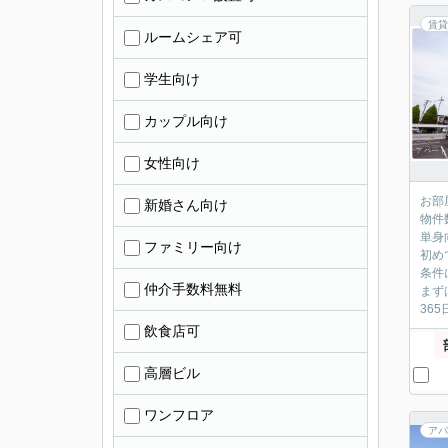
賃貸
ルームシェア可
学生向け
カップル向け
女性向け
お部
新婚さん向け
物件
単身
ファミリー向け
初め
条件
仲介手数料無料
まず
36
飲食店可
高層ビル
ワンフロア
アパ