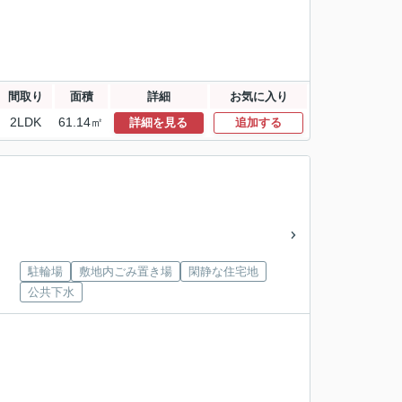
間取り
面積
詳細
お気に入り
2LDK
61.14㎡
詳細を見る
追加する
駐輪場
敷地内ごみ置き場
閑静な住宅地
公共下水