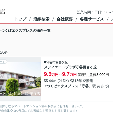
営業時間：平日9:30～1
トップ
沿線検索
会社概要
各種サービス
つくばエクスプレスの物件一覧
56
件
ート
守谷市
百合ケ丘
メディエートプラザ守谷百合ヶ丘
9.5
9.7
万円～
万円
管理/共益費3,000円
55.44㎡ (2LDK) /築18年 /2階建
つくばエクスプレス
「
守谷
」駅 徒歩7分
屋探しならアパートマンション館㈱取手店にお任せ下さい!(^^)!
数地域NO.1の当店にてお素敵なお部屋をお探し致します♪