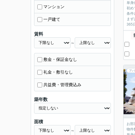
単身
マンション
初め
条件
一戸建て
まず
36
賃料
～
敷金・保証金なし
アパ
礼金・敷引なし
共益費・管理費込み
築年数
面積
お部
物件
～
単身