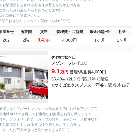
てお部屋探しをされる方も住み替えをお考えの方も
に合ったお部屋がきっと見つかります(´▽｀)
はお気軽にご連絡下さい♪
5日毎日お得なキャンペーン実施中です(*^▽^*)
部屋番号
所在階
賃料
管理費・共益費
敷金/保証金
礼金
9.4
202
2階
4,000円
1ヶ月
1ヶ月
万円
ート
守谷市
松ケ丘
メゾン・ソレイユC
9.1
万円
管理/共益費4,000円
55.40㎡ (2LDK) /築17年 /2階建
つくばエクスプレス
「
守谷
」駅 徒歩16分
屋探しならアパートマンション館㈱取手店にお任せ下さい!(^^)!
数地域NO.1の当店にてお素敵なお部屋をお探し致します♪
向き、ファミリー向き、カップル向き、キャンペーン物件など
てお部屋探しをされる方も住み替えをお考えの方も
に合ったお部屋がきっと見つかります(´▽｀)