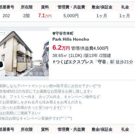
部屋番号
所在階
賃料
管理費・共益費
敷金/保証金
礼金
7.1
202
2階
5,000円
1ヶ月
1ヶ月
万円
ート
守谷市
本町
Park Hills Honcho
6.2
万円
管理/共益費4,500円
38.65㎡ (1LDK) /築13年 /2階建
つくばエクスプレス
「
守谷
」駅 徒歩21分
屋探しならアパートマンション館㈱取手店にお任せ下さい!(^^)!
数地域NO.1の当店にてお素敵なお部屋をお探し致します♪
向き、ファミリー向き、カップル向き、キャンペーン物件など
てお部屋探しをされる方も住み替えをお考えの方も
に合ったお部屋がきっと見つかります(´▽｀)
はお気軽にご連絡下さい♪
5日毎日お得なキャンペーン実施中です(*^▽^*)
部屋番号
所在階
賃料
管理費・共益費
敷金/保証金
礼金