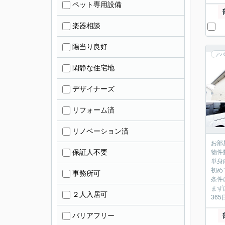
ペット専用設備
楽器相談
陽当り良好
アパ
閑静な住宅地
デザイナーズ
リフォーム済
リノベーション済
お部
保証人不要
物件
単身
初め
事務所可
条件
まず
２人入居可
36
バリアフリー