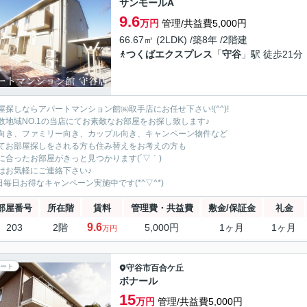
サンモールA
9.6
万円
管理/共益費5,000円
66.67㎡ (2LDK) /築8年 /2階建
つくばエクスプレス
「
守谷
」駅 徒歩21分
屋探しならアパートマンション館㈱取手店にお任せ下さい!(^^)!
数地域NO.1の当店にてお素敵なお部屋をお探し致します♪
向き、ファミリー向き、カップル向き、キャンペーン物件など
てお部屋探しをされる方も住み替えをお考えの方も
に合ったお部屋がきっと見つかります(´▽｀)
はお気軽にご連絡下さい♪
5日毎日お得なキャンペーン実施中です(*^▽^*)
部屋番号
所在階
賃料
管理費・共益費
敷金/保証金
礼金
9.6
203
2階
5,000円
1ヶ月
1ヶ月
万円
ート
守谷市
百合ケ丘
ボナール
15
万円
管理/共益費5,000円