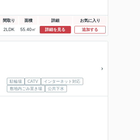
間取り
面積
詳細
お気に入り
2LDK
55.40㎡
詳細を見る
追加する
駐輪場
CATV
インターネット対応
敷地内ごみ置き場
公共下水