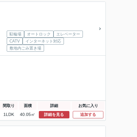
駐輪場
オートロック
エレベーター
CATV
インターネット対応
敷地内ごみ置き場
間取り
面積
詳細
お気に入り
1LDK
40.05㎡
詳細を見る
追加する