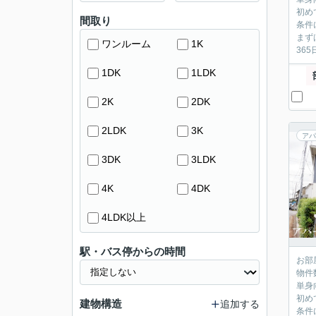
初め
間取り
条件
まず
ワンルーム
1K
36
1DK
1LDK
2K
2DK
2LDK
3K
アパ
3DK
3LDK
4K
4DK
4LDK以上
駅・バス停からの時間
お部
物件
単身
初め
建物構造
追加する
条件