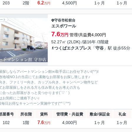
6.2
203
2階
4,500円
1ヶ月
1ヶ月
万円
ート
守谷市
松前台
エスポワール
7.6
万円
管理/共益費4,000円
52.27㎡ (2LDK) /築16年 /3階建
つくばエクスプレス
「
守谷
」駅 徒歩55分
屋探しならアパートマンション館㈱取手店にお任せ下さい!(^^)!
数地域NO.1の当店にてお素敵なお部屋をお探し致します♪
向き、ファミリー向き、カップル向き、キャンペーン物件など
てお部屋探しをされる方も住み替えをお考えの方も
に合ったお部屋がきっと見つかります(´▽｀)
はお気軽にご連絡下さい♪
5日毎日お得なキャンペーン実施中です(*^▽^*)
部屋番号
所在階
賃料
管理費・共益費
敷金/保証金
礼金
7.6
102
1階
4,000円
1ヶ月
1ヶ月
万円