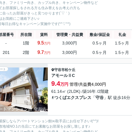
向き、ファミリー向き、カップル向き、キャンペーン物件など
てお部屋探しをされる方も住み替えをお考えの方も
に合ったお部屋がきっと見つかります(´▽｀)
はお気軽にご連絡下さい♪
5日毎日お得なキャンペーン実施中です(*^▽^*)
部屋番号
所在階
賃料
管理費・共益費
敷金/保証金
礼金
9.5
-
1階
3,000円
0.5ヶ月
1.5ヶ月
万円
9.7
201
2階
3,000円
0.5ヶ月
1.5ヶ月
万円
ート
守谷市
松ケ丘
アモールⅡC
9.4
万円
管理/共益費4,000円
61.14㎡ (2LDK) /築16年 /2階建
つくばエクスプレス
「
守谷
」駅 徒歩16分
屋探しならアパートマンション館㈱取手店にお任せ下さい!(^^)!
数地域NO.1の当店にてお素敵なお部屋をお探し致します♪
向き、ファミリー向き、カップル向き、キャンペーン物件など