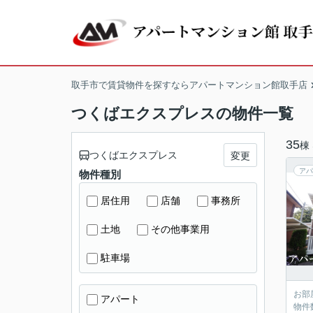
取手市で賃貸物件を探すならアパートマンション館取手店
つくばエクスプレスの物件一覧
35
棟
つくばエクスプレス
変更
アパ
物件種別
居住用
店舗
事務所
土地
その他事業用
駐車場
お部
アパート
物件