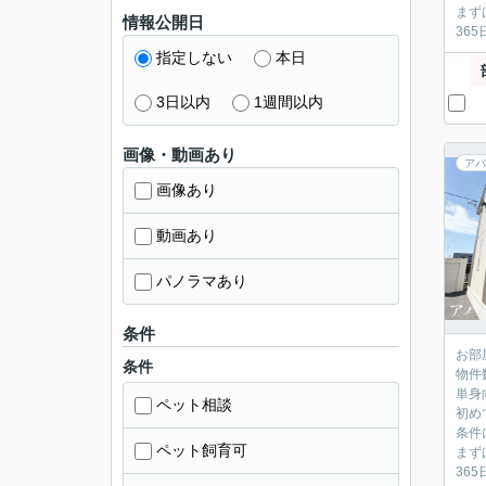
まず
情報公開日
36
指定しない
本日
3日以内
1週間以内
画像・動画あり
アパ
画像あり
動画あり
パノラマあり
条件
お部
条件
物件
単身
ペット相談
初め
条件
ペット飼育可
まず
36