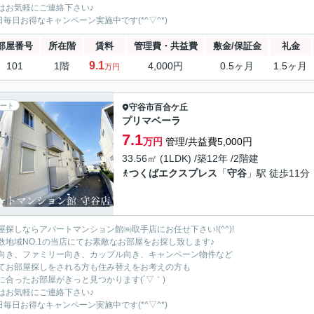
はお気軽にご連絡下さい♪
5日毎日お得なキャンペーン実施中です(*^▽^*)
部屋番号
所在階
賃料
管理費・共益費
敷金/保証金
礼金
9.1
101
1階
4,000円
0.5ヶ月
1.5ヶ月
万円
ート
守谷市
百合ケ丘
プリマベーラ
7.1
万円
管理/共益費5,000円
33.56㎡ (1LDK) /築12年 /2階建
つくばエクスプレス
「
守谷
」駅 徒歩11分
屋探しならアパートマンション館㈱取手店にお任せ下さい!(^^)!
数地域NO.1の当店にてお素敵なお部屋をお探し致します♪
向き、ファミリー向き、カップル向き、キャンペーン物件など
てお部屋探しをされる方も住み替えをお考えの方も
に合ったお部屋がきっと見つかります(´▽｀)
はお気軽にご連絡下さい♪
5日毎日お得なキャンペーン実施中です(*^▽^*)