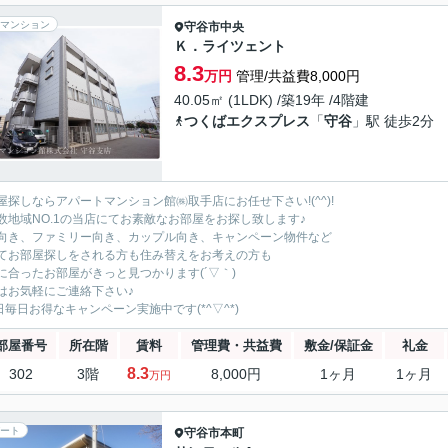
マンション
守谷市
中央
Ｋ．ライツェント
8.3
万円
管理/共益費8,000円
40.05㎡ (1LDK) /築19年 /4階建
つくばエクスプレス
「
守谷
」駅 徒歩2分
屋探しならアパートマンション館㈱取手店にお任せ下さい!(^^)!
数地域NO.1の当店にてお素敵なお部屋をお探し致します♪
向き、ファミリー向き、カップル向き、キャンペーン物件など
てお部屋探しをされる方も住み替えをお考えの方も
に合ったお部屋がきっと見つかります(´▽｀)
はお気軽にご連絡下さい♪
5日毎日お得なキャンペーン実施中です(*^▽^*)
部屋番号
所在階
賃料
管理費・共益費
敷金/保証金
礼金
8.3
302
3階
8,000円
1ヶ月
1ヶ月
万円
ート
守谷市
本町