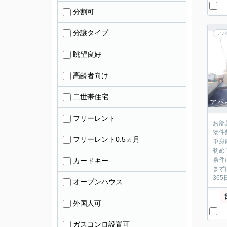
分割可
分譲タイプ
アパ
眺望良好
高齢者向け
二世帯住宅
フリーレント
お部
物件
フリーレント0.5ヵ月
単身
初め
条件
カードキー
まず
36
オープンハウス
外国人可
ガスコンロ設置可