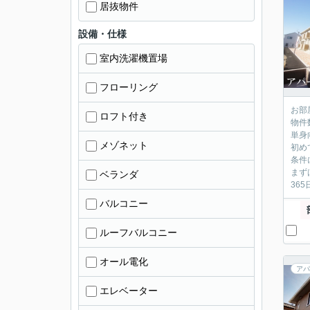
居抜物件
設備・仕様
室内洗濯機置場
フローリング
お部
ロフト付き
物件
単身
メゾネット
初め
条件
まず
ベランダ
36
バルコニー
ルーフバルコニー
オール電化
アパ
エレベーター