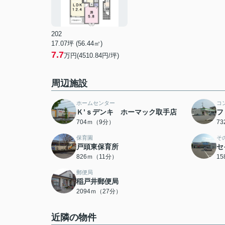
202
17.07坪 (56.44㎡)
7.7
万円(4510.84円/坪)
周辺施設
ホームセンター
コ
Ｋ’ｓデンキ ホーマック取手店
フ
704ｍ（9分）
7
保育園
そ
戸頭東保育所
セ
826ｍ（11分）
1
郵便局
稲戸井郵便局
2094ｍ（27分）
近隣の物件