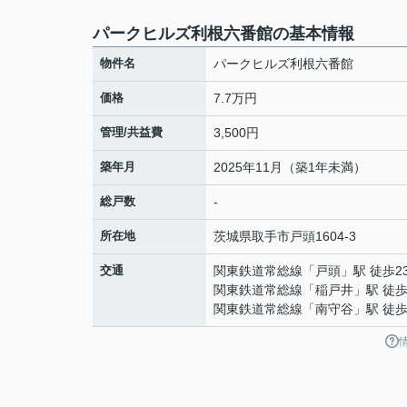
パークヒルズ利根六番館の基本情報
物件名
パークヒルズ利根六番館
価格
7.7万円
管理/共益費
3,500円
築年月
2025年11月（築1年未満）
総戸数
-
所在地
茨城県
取手市
戸頭
1604‐3
交通
関東鉄道常総線
「
戸頭
」駅 徒歩2
関東鉄道常総線
「
稲戸井
」駅 徒歩
関東鉄道常総線
「
南守谷
」駅 徒歩