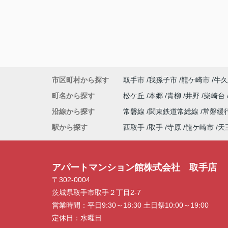
市区町村から探す
取手市
我孫子市
龍ケ崎市
牛久
町名から探す
松ケ丘
本郷
青柳
井野
柴崎台
沿線から探す
常磐線
関東鉄道常総線
常磐緩
駅から探す
西取手
取手
寺原
龍ケ崎市
天
アパートマンション館株式会社 取手店
〒302-0004
茨城県取手市取手２丁目2-7
営業時間：
平日9:30～18:30 土日祭10:00～19:00
定休日：
水曜日