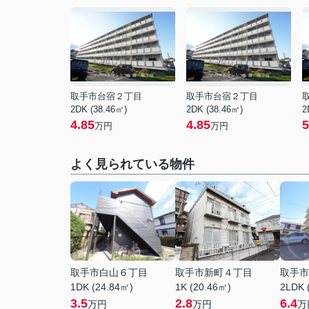
取手市台宿２丁目
取手市台宿２丁目
2DK (38.46㎡)
2DK (38.46㎡)
2
4.85
4.85
5
万円
万円
よく見られている物件
取手市白山６丁目
取手市新町４丁目
取手市
1DK (24.84㎡)
1K (20.46㎡)
2LDK 
3.5
2.8
6.4
万円
万円
万