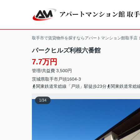
取手市で賃貸物件を探すならアパートマンション館取手店
パークヒルズ利根六番館
7.7万円
管理/共益費 3,500円
茨城県
取手市
戸頭
1604‐3
関東鉄道常総線「戸頭」駅徒歩23分
関東鉄道常総線
1
/
34