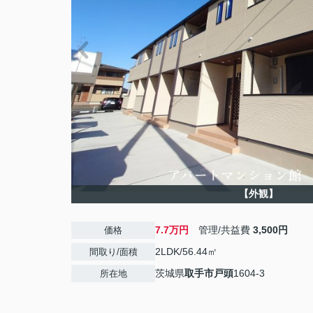
【外観】
7.7万円
管理/共益費
3,500円
価格
2LDK/56.44㎡
間取り/面積
茨城県
取手市
戸頭
1604‐3
所在地