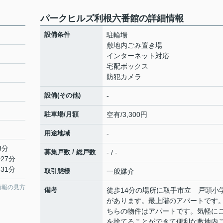
パークヒルズ利根六番館の詳細情報
設備条件
駐輪場
敷地内ごみ置き場
インターネット対応
宅配ボックス
防犯カメラ
設備(その他)
-
駐車場/月額
空有/3,300円
用途地域
-
3分
募集戸数 / 総戸数
- / -
27分
31分
取引態様
一般媒介
情報の見方
備考
徒歩14分の場所に取手市立 戸頭小
があります。最上階のアパートです
ちらの物件はアパートです。気軽に
を捨てることができて便利な敷地内