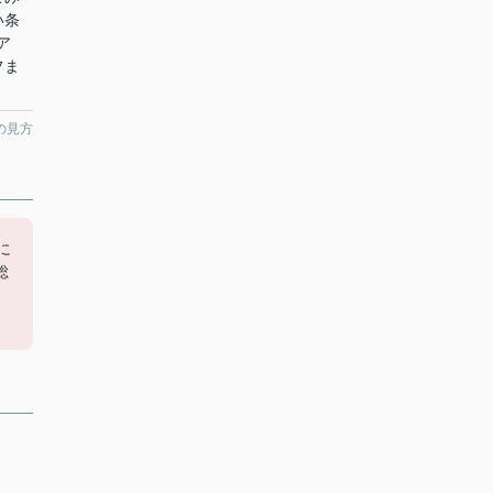
い条
ア
フま
の見方
に
総