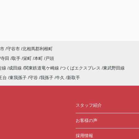
市
守谷市
北相馬郡利根町
寺田
取手
栄町
本町
戸頭
行線
成田線
関東鉄道竜ケ崎線
つくばエクスプレス
東武野田線
王台
東我孫子
守谷
我孫子
牛久
新取手
スタッフ紹介
お客様の声
採用情報