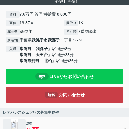
【外観】画像1
7.6万円 管理/共益費 8,000円
賃料
19.87㎡
1K
面積
間取り
築22年
2階/2階建
築年数
所在階
千葉県
我孫子市
我孫子
１丁目22-24
所在地
常磐線
「
我孫子
」駅 徒歩8分
交通
常磐線
「
天王台
」駅 徒歩33分
常磐緩行線
「
北柏
」駅 徒歩36分
LINEからお問い合わせ
無料
お問い合わせ
無料
レオパレスシェソワの募集中物件
208
7.6万円