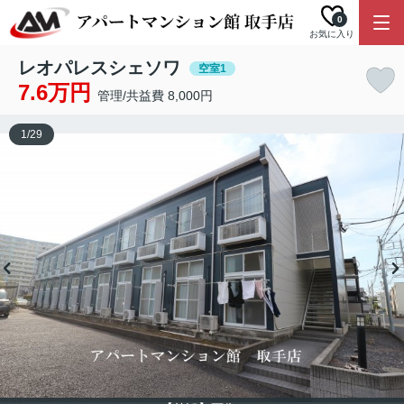
0
お気に入り
レオパレスシェソワ
空室1
7.6万円
管理/共益費 8,000円
1
/
29