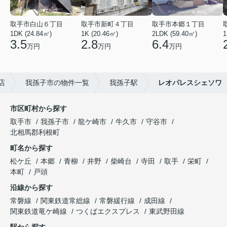
取手市白山６丁目
取手市新町４丁目
取手市本郷１丁目
1DK (24.84㎡)
1K (20.46㎡)
2LDK (59.40㎡)
1
3.5
2.8
6.4
万円
万円
万円
店
我孫子市の物件一覧
我孫子駅
レオパレスシェソワ
市区町村から探す
取手市
我孫子市
龍ケ崎市
牛久市
守谷市
北相馬郡利根町
町名から探す
松ケ丘
本郷
青柳
井野
柴崎台
寺田
取手
栄町
本町
戸頭
沿線から探す
常磐線
関東鉄道常総線
常磐緩行線
成田線
関東鉄道竜ケ崎線
つくばエクスプレス
東武野田線
駅から探す