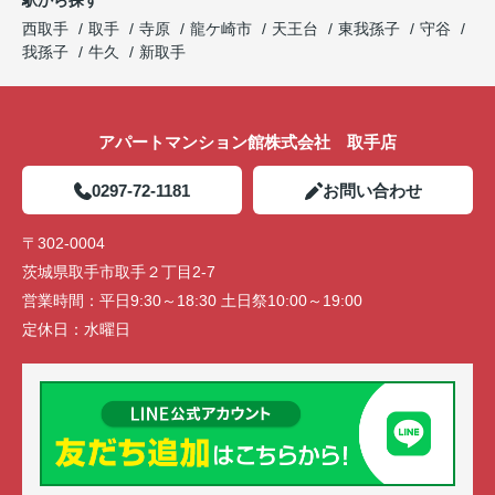
西取手
取手
寺原
龍ケ崎市
天王台
東我孫子
守谷
我孫子
牛久
新取手
アパートマンション館株式会社 取手店
0297-72-1181
お問い合わせ
〒302-0004
茨城県取手市取手２丁目2-7
営業時間：
平日9:30～18:30 土日祭10:00～19:00
定休日：
水曜日