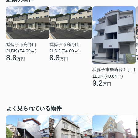
我孫子市高野山
我孫子市高野山
2LDK (54.00㎡)
2LDK (54.00㎡)
1
8.8
8.8
万円
万円
我孫子市柴崎台１丁目
1LDK (40.04㎡)
9.2
万円
よく見られている物件