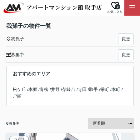
0
お気に入り
我孫子の物件一覧
我孫子
変更
募集中
変更
おすすめのエリア
松ケ丘
/
本郷
/
青柳
/
井野
/
柴崎台
/
寺田
/
取手
/
栄町
/
本町
/
戸頭
6
棟
8
件
アパート