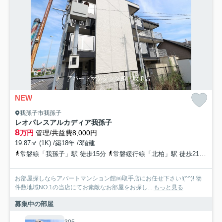
NEW
我孫子市我孫子
レオパレスアルカディア我孫子
8
万円
管理/共益費8,000円
19.87㎡ (1K) /築18年 /3階建
常磐線「我孫子」駅 徒歩15分
常磐緩行線「北柏」駅 徒歩21分
常
お部屋探しならアパートマンション館㈱取手店にお任せ下さい!(^^)! 物
件数地域NO.1の当店にてお素敵なお部屋をお探し...
もっと見る
募集中の部屋