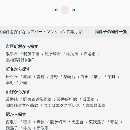
1
貸物件を探すならアパートマンション館取手店
我孫子の物件一覧
市区町村から探す
取手市
我孫子市
龍ケ崎市
牛久市
守谷市
北相馬郡利根町
町名から探す
松ケ丘
本郷
青柳
井野
柴崎台
寺田
取手
栄町
本町
戸頭
沿線から探す
常磐線
関東鉄道常総線
常磐緩行線
成田線
関東鉄道竜ケ崎線
つくばエクスプレス
東武野田線
駅から探す
西取手
取手
寺原
龍ケ崎市
天王台
東我孫子
守谷
我孫子
牛久
新取手