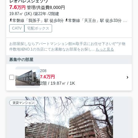
レオパレスシェソワ
7.6
万円
管理/共益費8,000円
19.87㎡ (1K) /築22年 /2階建
常磐線「我孫子」駅 徒歩8分
常磐線「天王台」駅 徒歩33分
常磐緩
CATV
宅配ボックス
お部屋探しならアパートマンション館㈱取手店にお任せ下さい!(^^)! 物
件数地域NO.1の当店にてお素敵なお部屋をお探し...
もっと見る
募集中の部屋
208
7.6万円
2階 / 19.87㎡ / 1K
賃貸マンション