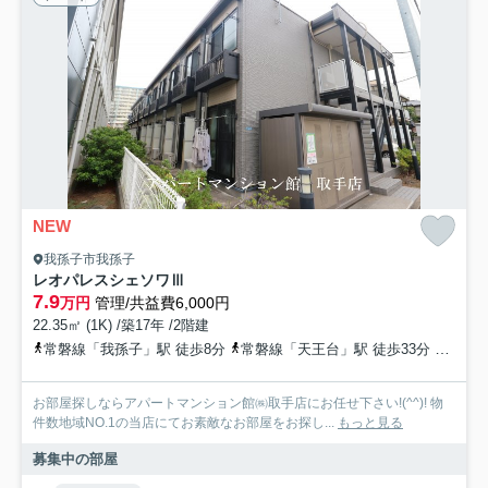
NEW
我孫子市我孫子
レオパレスシェソワⅢ
7.9
万円
管理/共益費6,000円
22.35㎡ (1K) /築17年 /2階建
常磐線「我孫子」駅 徒歩8分
常磐線「天王台」駅 徒歩33分
常磐緩
お部屋探しならアパートマンション館㈱取手店にお任せ下さい!(^^)! 物
件数地域NO.1の当店にてお素敵なお部屋をお探し...
もっと見る
募集中の部屋