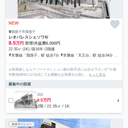
NEW
我孫子市我孫子
レオパレスシェソワⅣ
8.5
万円
管理/共益費6,000円
22.35㎡ (1K) /築16年 /2階建
常磐線「我孫子」駅 徒歩7分
常磐線「天王台」駅 徒歩34分
常磐緩
お部屋探しならアパートマンション館㈱取手店にお任せ下さい!(^^)! 物
件数地域NO.1の当店にてお素敵なお部屋をお探し...
もっと見る
募集中の部屋
201
8.5万円
2階 / 22.35㎡ / 1K
賃貸マンション