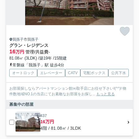
我孫子市我孫子
グラン・レジデンス
16
万円
管理/共益費-
81.08㎡ (3LDK) /築19年 /15階建
常磐線「我孫子」駅 徒歩4分
オートロック
エレベーター
CATV
宅配ボックス
公共下水
お部屋探しならアパートマンション館㈱取手店にお任せ下さい!(^^)! 物
件数地域NO.1の当店にてお素敵なお部屋をお探し...
もっと見る
募集中の部屋
437
16万円
4階 / 81.08㎡ / 3LDK