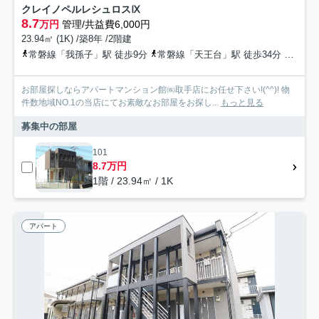
クレイノペルレシュロスⅨ
8.7
万円
管理/共益費6,000円
23.94㎡ (1K) /築8年 /2階建
常磐線「我孫子」駅 徒歩9分
常磐線「天王台」駅 徒歩34分
常磐緩
お部屋探しならアパートマンション館㈱取手店にお任せ下さい!(^^)! 物
件数地域NO.1の当店にてお素敵なお部屋をお探し...
もっと見る
募集中の部屋
101
8.7万円
1階 / 23.94㎡ / 1K
アパート