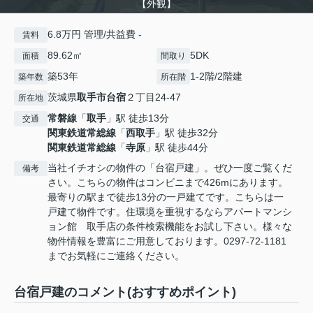
【外観】
6.8万円 管理/共益費 -
賃料
89.62㎡
5DK
面積
間取り
築53年
1-2階/2階建
築年数
所在階
茨城県
取手市
台宿
２丁目24-47
所在地
常磐線
「
取手
」駅 徒歩13分
交通
関東鉄道常総線
「
西取手
」駅 徒歩32分
関東鉄道常総線
「
寺原
」駅 徒歩44分
当社イチオシの物件の「台宿戸建」。ぜひ一度ご覧くだ
備考
さい。こちらの物件はコンビニまで426mにあります。
最寄りの駅まで徒歩13分の一戸建てです。こちらは一
戸建て物件です。住環境を重視するならアパートマンシ
ョン館 取手店の条件検索機能をお試し下さい。様々な
物件情報を豊富にご用意しております。0297-72-1181
までお気軽にご連絡ください。
台宿戸建のコメント(おすすめポイント)