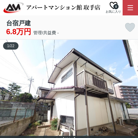
0
お気に入り
台宿戸建
6.8万円
管理/共益費 -
1
/
22