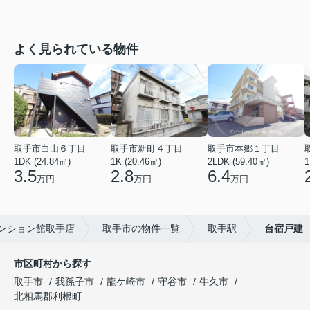
よく見られている物件
取手市白山６丁目
取手市新町４丁目
取手市本郷１丁目
1DK (24.84㎡)
1K (20.46㎡)
2LDK (59.40㎡)
1
3.5
2.8
6.4
万円
万円
万円
ンション館取手店
取手市の物件一覧
取手駅
台宿戸建
市区町村から探す
取手市
我孫子市
龍ケ崎市
守谷市
牛久市
北相馬郡利根町