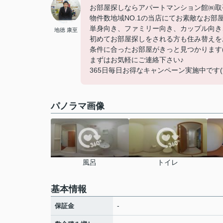
お部屋探しならアパートマンション館㈱取手店
物件数地域NO.1の当店にてお素敵なお部
単身向き、ファミリー向き、カップル向き
地徳 康至
初めてお部屋探しをされる方も住み替えを
条件に合ったお部屋がきっと見つかります(
まずはお気軽にご連絡下さい♪
365日毎日お得なキャンペーン実施中です(*^
パノラマ画像
風呂
トイレ
基本情報
-
保証金