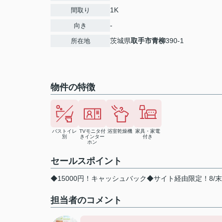
1K
間取り
-
向き
茨城県
取手市
青柳
390-1
所在地
物件の特徴
バストイレ
TVモニタ付
浴室乾燥機
家具・家電
別
きインター
付き
ホン
セールスポイント
◆15000円！キャッシュバック◆サイト経由限定！8/
担当者のコメント