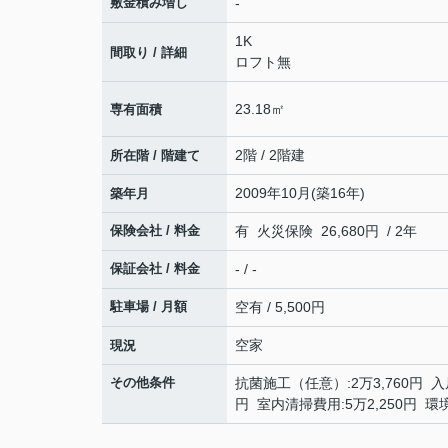
敷金積み増し
-
1K
間取り / 詳細
ロフト無
23.18㎡
専有面積
2階 / 2階建
所在階 / 階建て
2009年10月(築16年)
築年月
保険会社 / 料金
有 火災保険 26,680円 / 2年
保証会社 / 料金
- / -
駐車場 / 月額
空有 / 5,500円
空家
現況
その他条件
抗菌施工（任意）:2万3,760円 入
円 室内清掃費用:5万2,250円 