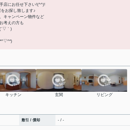
にお任せ下さい!(^^)!
屋をお探し致します♪
、キャンペーン物件など
お考えの方も
´▽｀)
▽^*)
キッチン
玄関
リビング
- / -
敷引 / 償却