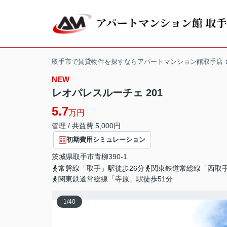
取手市で賃貸物件を探すならアパートマンション館取手店
NEW
レオパレスルーチェ 201
5.7
万円
管理 / 共益費 5,000円
初期費用シミュレーション
茨城県
取手市
青柳
390-1
常磐線「取手」駅徒歩26分
関東鉄道常総線「西取手
関東鉄道常総線「寺原」駅徒歩51分
1
/
40