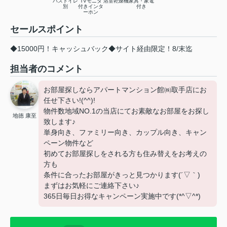
バストイレ
TVモニタ
浴室乾燥機
家具・家電
別
付きインタ
付き
ーホン
セールスポイント
◆15000円！キャッシュバック◆サイト経由限定！8/末迄
担当者のコメント
お部屋探しならアパートマンション館㈱取手店にお
任せ下さい!(^^)!
物件数地域NO.1の当店にてお素敵なお部屋をお探し
地徳 康至
致します♪
単身向き、ファミリー向き、カップル向き、キャン
ペーン物件など
初めてお部屋探しをされる方も住み替えをお考えの
方も
条件に合ったお部屋がきっと見つかります(´▽｀)
まずはお気軽にご連絡下さい♪
365日毎日お得なキャンペーン実施中です(*^▽^*)