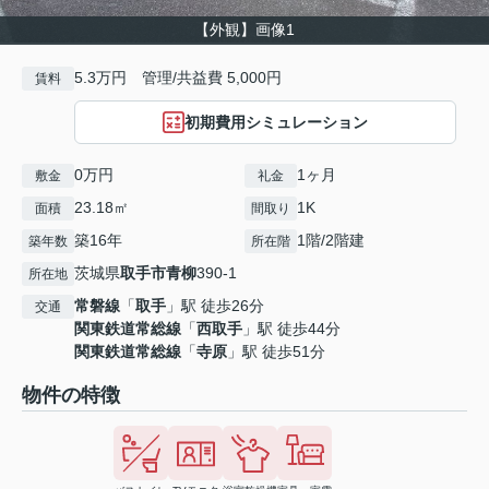
【外観】画像1
5.3万円 管理/共益費 5,000円
賃料
初期費用シミュレーション
0万円
1ヶ月
敷金
礼金
23.18㎡
1K
面積
間取り
築16年
1階/2階建
築年数
所在階
茨城県
取手市
青柳
390-1
所在地
常磐線
「
取手
」駅 徒歩26分
交通
関東鉄道常総線
「
西取手
」駅 徒歩44分
関東鉄道常総線
「
寺原
」駅 徒歩51分
物件の特徴