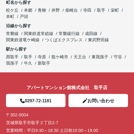
町名から探す
松ケ丘
本郷
青柳
井野
柴崎台
寺田
取手
栄町
本町
戸頭
沿線から探す
常磐線
関東鉄道常総線
常磐緩行線
成田線
関東鉄道竜ケ崎線
つくばエクスプレス
東武野田線
駅から探す
西取手
取手
寺原
龍ケ崎市
天王台
東我孫子
守谷
我孫子
牛久
新取手
アパートマンション館株式会社 取手店
0297-72-1181
お問い合わせ
〒302-0004
茨城県取手市取手２丁目2-7
営業時間：
平日9:30～18:30 土日祭10:00～19:00