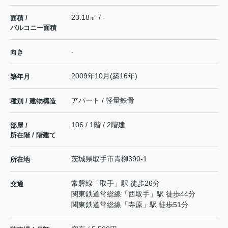
23.18㎡ / -
面積 /
バルコニー面積
-
向き
2009年10月(築16年)
築年月
アパート / 軽量鉄骨
種別 / 建物構造
106 / 1階 / 2階建
部屋 /
所在階 / 階建て
茨城県
取手市
青柳
390-1
所在地
常磐線
「
取手
」駅 徒歩26分
交通
関東鉄道常総線
「
西取手
」駅 徒歩44分
関東鉄道常総線
「
寺原
」駅 徒歩51分