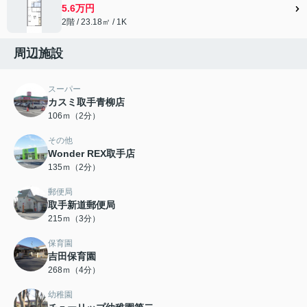
5.6万円
2階 / 23.18㎡ / 1K
周辺施設
スーパー
カスミ取手青柳店
106ｍ（2分）
その他
Wonder REX取手店
135ｍ（2分）
郵便局
取手新道郵便局
215ｍ（3分）
保育園
吉田保育園
268ｍ（4分）
幼稚園