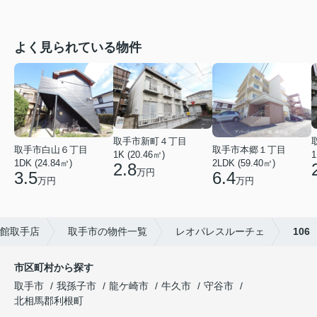
よく見られている物件
取手市新町４丁目
取手市白山６丁目
取手市本郷１丁目
1
1K (20.46㎡)
1DK (24.84㎡)
2LDK (59.40㎡)
2.8
万円
3.5
6.4
万円
万円
館取手店
取手市の物件一覧
レオパレスルーチェ
106
市区町村から探す
取手市
我孫子市
龍ケ崎市
牛久市
守谷市
北相馬郡利根町