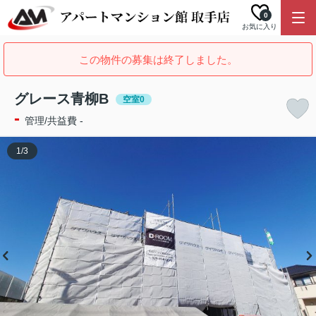
0
お気に入り
この物件の募集は終了しました。
グレース青柳B
空室0
-
管理/共益費 -
1
/
3