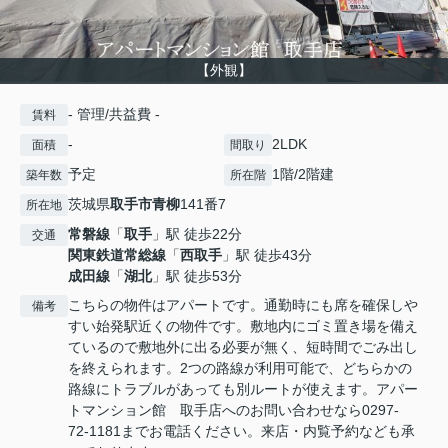
【外観】
- 管理/共益費 -
賃料
-
2LDK
面積
間取り
予定
1階/2階建
築年数
所在階
茨城県
取手市
青柳
141番7
所在地
常磐線
「
取手
」駅 徒歩22分
交通
関東鉄道常総線
「
西取手
」駅 徒歩43分
成田線
「
湖北
」駅 徒歩53分
こちらの物件はアパートです。通勤時にも席を確保しや
備考
すい始発駅近くの物件です。敷地内にゴミ置き場を備え
ているので敷地外に出る必要が無く、短時間でごみ出し
を終えられます。2つの路線が利用可能で、どちらかの
路線にトラブルがあっても別ルートが使えます。アパー
トマンション館 取手店へのお問い合わせなら0297-
72-1181までお電話ください。来店・内覧予約なども承