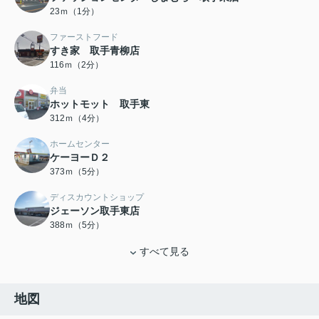
23ｍ（1分）
ファーストフード
すき家 取手青柳店
116ｍ（2分）
弁当
ホットモット 取手東
312ｍ（4分）
ホームセンター
ケーヨーＤ２
373ｍ（5分）
ディスカウントショップ
ジェーソン取手東店
388ｍ（5分）
すべて見る
地図