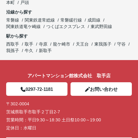
本町
戸頭
沿線から探す
常磐線
関東鉄道常総線
常磐緩行線
成田線
関東鉄道竜ケ崎線
つくばエクスプレス
東武野田線
駅から探す
西取手
取手
寺原
龍ケ崎市
天王台
東我孫子
守谷
我孫子
牛久
新取手
アパートマンション館株式会社 取手店
0297-72-1181
お問い合わせ
〒302-0004
茨城県取手市取手２丁目2-7
営業時間：
平日9:30～18:30 土日祭10:00～19:00
定休日：
水曜日