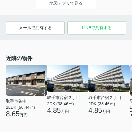
地図アプリで見る
メールで共有する
LINEで共有する
近隣の物件
取手市台宿２丁目
取手市台宿２丁目
取手市谷中
2DK (38.46㎡)
2DK (38.46㎡)
2LDK (56.44㎡)
1
4.85
4.85
万円
万円
8.65
万円