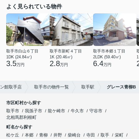
よく見られている物件
取手市白山６丁目
取手市新町４丁目
取手市本郷１丁目
1DK (24.84㎡)
1K (20.46㎡)
2LDK (59.40㎡)
1
3.5
2.8
6.4
万円
万円
万円
ン館取手店
取手市の物件一覧
取手駅
グレース青柳B
市区町村から探す
取手市
我孫子市
龍ケ崎市
牛久市
守谷市
北相馬郡利根町
町名から探す
松ケ丘
本郷
青柳
井野
柴崎台
寺田
取手
栄町