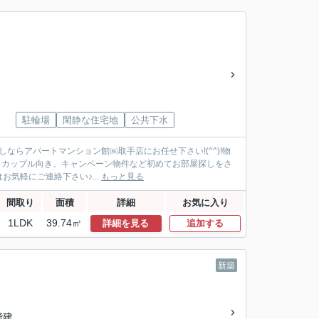
駐輪場
閑静な住宅地
公共下水
ならアパートマンション館㈱取手店にお任せ下さい!(^^)!物
き、カップル向き、キャンペーン物件など初めてお部屋探しをさ
気軽にご連絡下さい♪...
もっと見る
間取り
面積
詳細
お気に入り
1LDK
39.74㎡
詳細を見る
追加する
新築
2階建