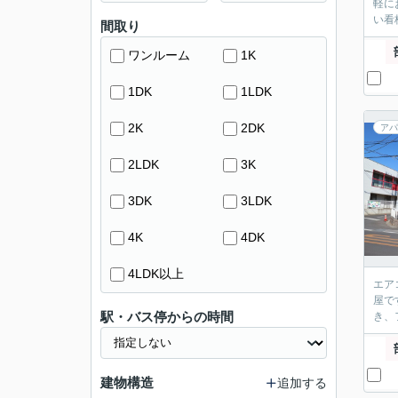
軽に
い看
間取り
ワンルーム
1K
1DK
1LDK
2K
2DK
アパ
2LDK
3K
3DK
3LDK
4K
4DK
4LDK以上
エア
屋で
駅・バス停からの時間
き、
建物構造
追加する