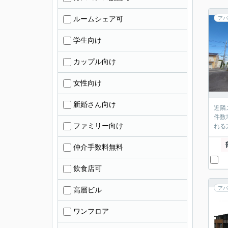
ルームシェア可
アパ
学生向け
カップル向け
女性向け
新婚さん向け
近隣
件数
ファミリー向け
れる
仲介手数料無料
飲食店可
アパ
高層ビル
ワンフロア