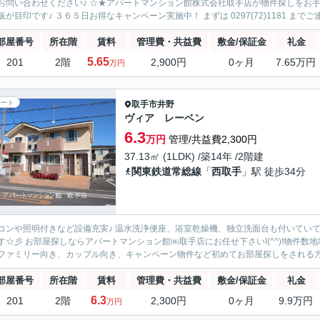
お問い合わせください♪ ☆★アパートマンション館株式会社取手店が物件探しをお
板が目印です♪ ３６５日お得なキャンペーン実施中！ まずは 0297(72)1181 までご連
部屋番号
所在階
賃料
管理費・共益費
敷金/保証金
礼金
5.65
201
2階
2,900円
0ヶ月
7.65万円
万円
ート
取手市
井野
ヴィア レーベン
6.3
万円
管理/共益費2,300円
37.13㎡ (1LDK) /築14年 /2階建
関東鉄道常総線
「
西取手
」駅 徒歩34分
コンや照明付きなど設備充実♪ 温水洗浄便座、浴室乾燥機、独立洗面台も付いていて
す☆彡 お部屋探しならアパートマンション館㈱取手店にお任せ下さい!(^^)!物件数
ファミリー向き、カップル向き、キャンペーン物件など初めてお部屋探しをされる方も
部屋番号
所在階
賃料
管理費・共益費
敷金/保証金
礼金
6.3
201
2階
2,300円
0ヶ月
9.9万円
万円