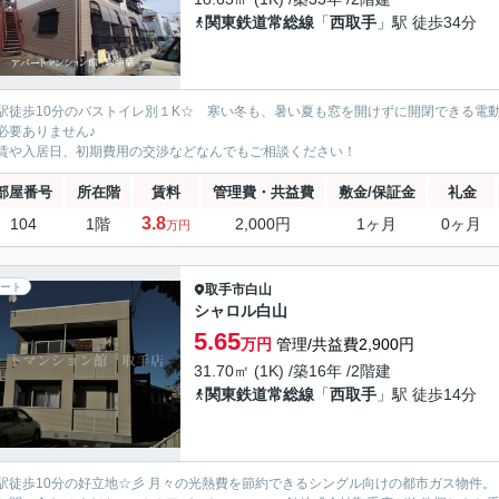
関東鉄道常総線
「
西取手
」駅 徒歩34分
駅徒歩10分のバストイレ別１K☆ 寒い冬も、暑い夏も窓を開けずに開閉できる電
必要ありません♪
賃や入居日、初期費用の交渉などなんでもご相談ください！
部屋番号
所在階
賃料
管理費・共益費
敷金/保証金
礼金
3.8
104
1階
2,000円
1ヶ月
0ヶ月
万円
ート
取手市
白山
シャロル白山
5.65
万円
管理/共益費2,900円
31.70㎡ (1K) /築16年 /2階建
関東鉄道常総線
「
西取手
」駅 徒歩14分
駅徒歩10分の好立地☆彡 月々の光熱費を節約できるシングル向けの都市ガス物件。