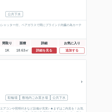
公共下水
動シャッター付、ペアガラスで間にブラインド内臓の為カーテ
間取り
面積
詳細
お気に入り
1K
18.63㎡
詳細を見る
追加する
駐輪場
敷地内ごみ置き場
公共下水
 エアコンや照明付きなど設備が充実♪ ★まずはご内見を！お気