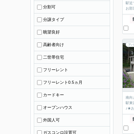
駅近
分割可
お部
分譲タイプ
眺望良好
高齢者向け
アパ
二世帯住宅
フリーレント
フリーレント0.5ヵ月
カードキー
南向
駅東
オープンハウス
♪★お
外国人可
ガスコンロ設置可