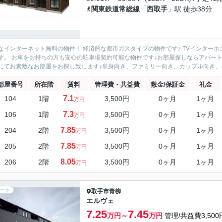
関東鉄道常総線
「
西取手
」駅 徒歩38分
なインターネット無料の物件！ 経済的な都市ガスタイプの物件です♪ TVインター
す。 お車をお持ちの方も安心の駐車場契約可能な物件です♪お部屋探しならアパートマン
にてお素敵なお部屋をお探し致します♪単身向き、ファミリー向き、カップル向き、キ
部屋番号
所在階
賃料
管理費・共益費
敷金/保証金
礼金
7.1
104
1階
3,500円
0ヶ月
1ヶ月
万円
7.3
106
1階
3,500円
0ヶ月
1ヶ月
万円
7.85
204
2階
3,500円
0ヶ月
1ヶ月
万円
7.85
205
2階
3,500円
0ヶ月
1ヶ月
万円
8.05
206
2階
3,500円
0ヶ月
1ヶ月
万円
ート
取手市
青柳
エルヴェ
7.25
7.45
万円～
万円
管理/共益費3,500