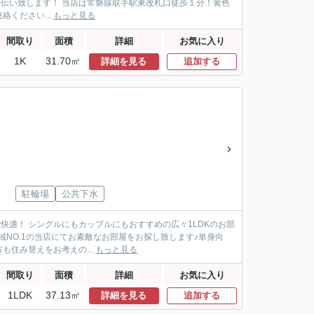
手伝い致します！ 当店は常磐線取手駅東改札口徒歩１分！黄色
絡ください...
もっと見る
間取り
面積
詳細
お気に入り
1K
31.70㎡
詳細を見る
追加する
駐輪場
公共下水
快適！ シングルにもカップルにもおすすめの広々1LDKのお部
地域NO.1の当店にてお素敵なお部屋をお探し致します♪単身向
住み替えをお考えの...
もっと見る
間取り
面積
詳細
お気に入り
1LDK
37.13㎡
詳細を見る
追加する