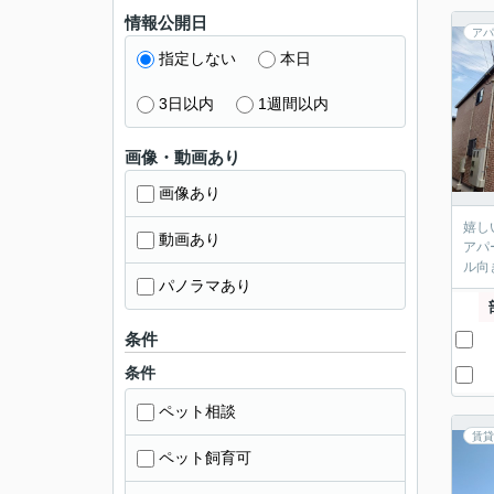
情報公開日
アパ
指定しない
本日
3日以内
1週間以内
画像・動画あり
画像あり
嬉し
動画あり
アパ
ル向
パノラマあり
条件
条件
ペット相談
賃貸
ペット飼育可