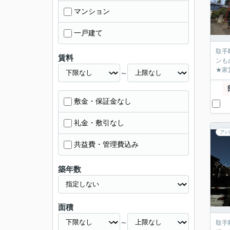
マンション
一戸建て
取手
賃料
ンも
★家
～
敷金・保証金なし
礼金・敷引なし
アパ
共益費・管理費込み
築年数
面積
～
取手