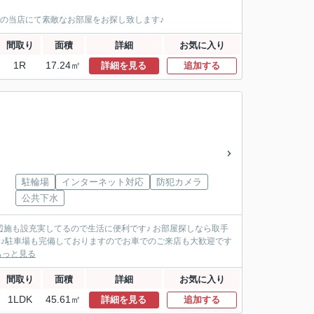
.1の当店にて素敵なお部屋をお探し致します♪
間取り
面積
詳細
お気に入り
1R
17.24㎡
詳細を見る
追加する
駐輪場
インターネット対応
防犯カメラ
公共下水
周辺施も設充実してるので生活に便利です♪ お部屋探しなら取手
^^♪駐車場も完備しておりますのでお車でのご来店も大歓迎です
もっと見る
間取り
面積
詳細
お気に入り
1LDK
45.61㎡
詳細を見る
追加する