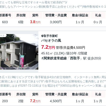
でとっても便利な立地です☆オール電化で経済的(^^)/
屋探しならアパートマンション館(株)取手店にお任せください!(^^)!物件数地域ＮＯ
部屋番号
所在階
賃料
管理費・共益費
敷金/保証金
礼金
3.8
603
6階
3,000円
1ヶ月
0ヶ月
万円
ート
取手市
新町
パセオラの風
7.2
万円
管理/共益費4,500円
45.61㎡ (1LDK) /築10年 /2階建
関東鉄道常総線
「
西取手
」駅 徒歩20分
き広々11.9帖リビングです♪ 取手駅徒歩4分の好立地物件、インターネット無料♪ 
口駅前にあります当店で決まり(^0^♪取手市はもちろん近隣地域もご案内致します(
部屋探しはまず0297-72-1181までお電話を!(^^)!365日お得なキャンペーン実施...
部屋番号
所在階
賃料
管理費・共益費
敷金/保証金
礼金
7.2
203
2階
4,500円
1ヶ月
1ヶ月
万円