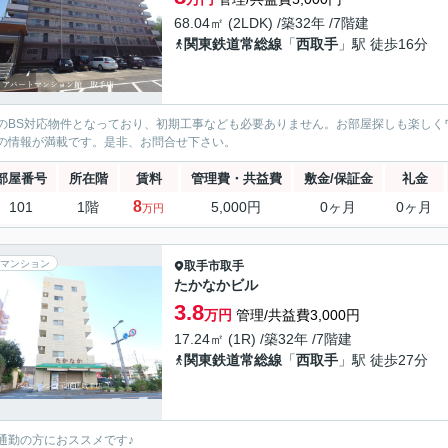
68.04㎡ (2LDK) /築32年 /7階建
関東鉄道常総線
「
西取手
」駅 徒歩16分
のBS対応物件となっており、初期工事なども必要ありません。お部屋探しも楽しく
の情報が満載です。是非、お問合せ下さい。
部屋番号
所在階
賃料
管理費・共益費
敷金/保証金
礼金
8
101
1階
5,000円
0ヶ月
0ヶ月
万円
マンション
取手市
取手
たかなかビル
3.8
万円
管理/共益費3,000円
17.24㎡ (1R) /築32年 /7階建
関東鉄道常総線
「
西取手
」駅 徒歩27分
通勤の方におススメです♪