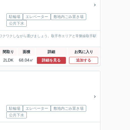
駐輪場
エレベーター
敷地内ごみ置き場
公共下水
ワクワクしながら選びましょう。取手市エリアと常磐線取手駅
間取り
面積
詳細
お気に入り
2LDK
68.04㎡
詳細を見る
追加する
駐輪場
エレベーター
敷地内ごみ置き場
公共下水