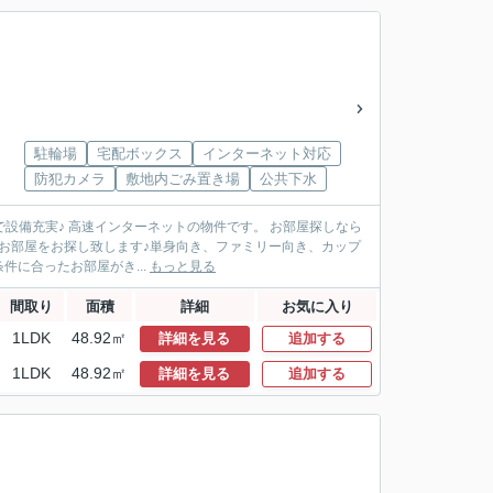
駐輪場
宅配ボックス
インターネット対応
防犯カメラ
敷地内ごみ置き場
公共下水
で設備充実♪ 高速インターネットの物件です。 お部屋探しなら
敵なお部屋をお探し致します♪単身向き、ファミリー向き、カップ
に合ったお部屋がき...
もっと見る
間取り
面積
詳細
お気に入り
1LDK
48.92㎡
詳細を見る
追加する
1LDK
48.92㎡
詳細を見る
追加する