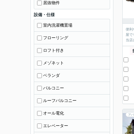
居抜物件
設備・仕様
室内洗濯機置場
便利
屋で
フローリング
当店
ロフト付き
メゾネット
ベランダ
バルコニー
ルーフバルコニー
オール電化
アパ
エレベーター