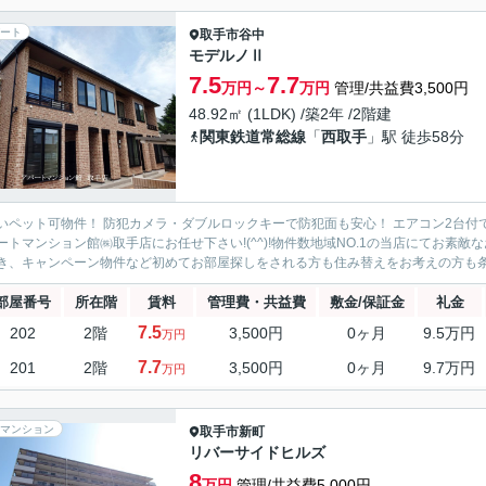
ート
取手市
谷中
モデルノⅡ
7.5
7.7
万円～
万円
管理/共益費3,500円
48.92㎡ (1LDK) /築2年 /2階建
関東鉄道常総線
「
西取手
」駅 徒歩58分
いペット可物件！ 防犯カメラ・ダブルロックキーで防犯面も安心！ エアコン2台付
ートマンション館㈱取手店にお任せ下さい!(^^)!物件数地域NO.1の当店にてお素
き、キャンペーン物件など初めてお部屋探しをされる方も住み替えをお考えの方も条件
部屋番号
所在階
賃料
管理費・共益費
敷金/保証金
礼金
7.5
202
2階
3,500円
0ヶ月
9.5万円
万円
7.7
201
2階
3,500円
0ヶ月
9.7万円
万円
マンション
取手市
新町
リバーサイドヒルズ
8
万円
管理/共益費5,000円