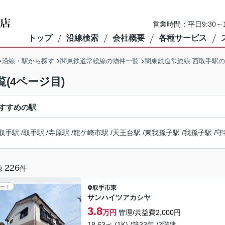
営業時間：平日9:30～1
トップ
沿線検索
会社概要
各種サービス
沿線・駅から探す
関東鉄道常総線の物件一覧
関東鉄道常総線 西取手駅
(4ページ目)
すすめの駅
取手駅
/
取手駅
/
寺原駅
/
龍ケ崎市駅
/
天王台駅
/
東我孫子駅
/
我孫子駅
/
守
226
棟
件
ート
取手市
東
サンハイツアカシヤ
3.8
万円
管理/共益費2,000円
18.63㎡ (1K) /築33年 /2階建