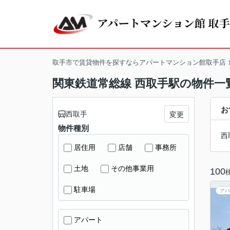
取手市で賃貸物件を探すならアパートマンション館取手店
関東鉄道常総線 西取手駅の物件一覧
お
西取手
変更
物件種別
西
居住用
店舗
事務所
土地
その他事業用
100
駐車場
アパ
アパート