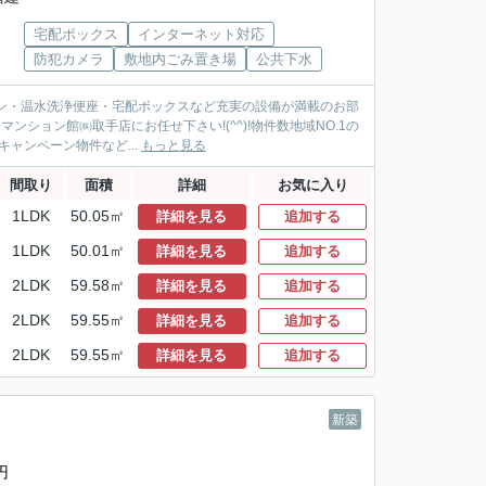
宅配ボックス
インターネット対応
防犯カメラ
敷地内ごみ置き場
公共下水
ホン・温水洗浄便座・宅配ボックスなど充実の設備が満載のお部
ション館㈱取手店にお任せ下さい!(^^)!物件数地域NO.1の
ャンペーン物件など...
もっと見る
間取り
面積
詳細
お気に入り
1LDK
50.05㎡
詳細を見る
追加する
1LDK
50.01㎡
詳細を見る
追加する
2LDK
59.58㎡
詳細を見る
追加する
2LDK
59.55㎡
詳細を見る
追加する
2LDK
59.55㎡
詳細を見る
追加する
新築
円