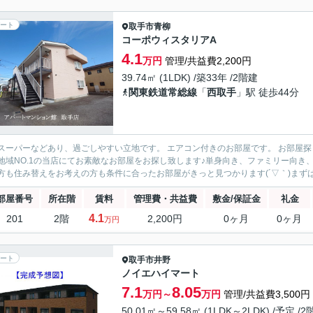
ート
取手市
青柳
コーポウィスタリアA
4.1
万円
管理/共益費2,200円
39.74㎡ (1LDK) /築33年 /2階建
関東鉄道常総線
「
西取手
」駅 徒歩44分
スーパーなどあり、過ごしやすい立地です。 エアコン付きのお部屋です。 お部屋探し
地域NO.1の当店にてお素敵なお部屋をお探し致します♪単身向き、ファミリー向
方も住み替えをお考えの方も条件に合ったお部屋がきっと見つかります(´▽｀)まずはお
部屋番号
所在階
賃料
管理費・共益費
敷金/保証金
礼金
4.1
201
2階
2,200円
0ヶ月
0ヶ月
万円
ート
取手市
井野
ノイエハイマート
7.1
8.05
万円～
万円
管理/共益費3,500円
50.01㎡～59.58㎡ (1LDK～2LDK) /予定 /