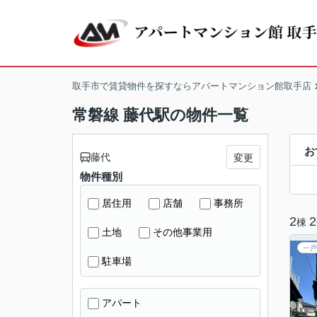
取手市で賃貸物件を探すならアパートマンション館取手店
常磐線 藤代駅の物件一覧
お
藤代
変更
物件種別
居住用
店舗
事務所
2
2
棟
土地
その他事業用
一戸
駐車場
アパート