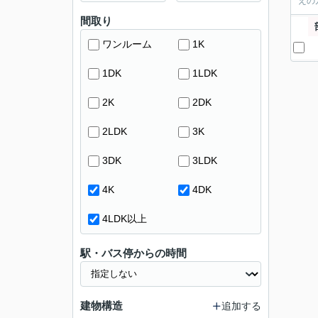
えの
間取り
ワンルーム
1K
1DK
1LDK
2K
2DK
2LDK
3K
3DK
3LDK
4K
4DK
4LDK以上
駅・バス停からの時間
建物構造
追加する