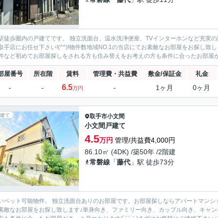
駅徒歩圏内の戸建てです。 独立洗面台、温水洗浄便座、TVインターホンなど充実
取手店にお任せ下さい!(^^)!物件数地域NO.1の当店にてお素敵なお部屋をお探し
件など初めてお部屋探しをされる方も住み替えをお考えの方も条件に合ったお部屋がきっ
部屋番号
所在階
賃料
管理費・共益費
敷金/保証金
礼金
6.5
-
-
-
1ヶ月
0ヶ月
万円
建て
取手市
小文間
小文間戸建て
4.5
万円
管理/共益費4,000円
86.10㎡ (4DK) /築50年 /2階建
常磐線
「
藤代
」駅 徒歩73分
いペット可能物件。 独立洗面台ありのお部屋です。お部屋探しならアパートマンション館
素敵なお部屋をお探し致します♪単身向き、ファミリー向き、カップル向き、キャ