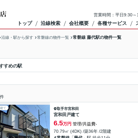
営業時間：平日9:30～1
トップ
沿線検索
会社概要
各種サービス
常磐線 藤代駅の物件一覧
沿線・駅から探す
常磐線の物件一覧
すすめの駅
件
建て
取手市
宮和田
宮和田戸建て
6.5
万円
管理/共益費-
70.79㎡ (4DK) /築36年 /2階建
常磐線
「
藤代
」駅 徒歩11分