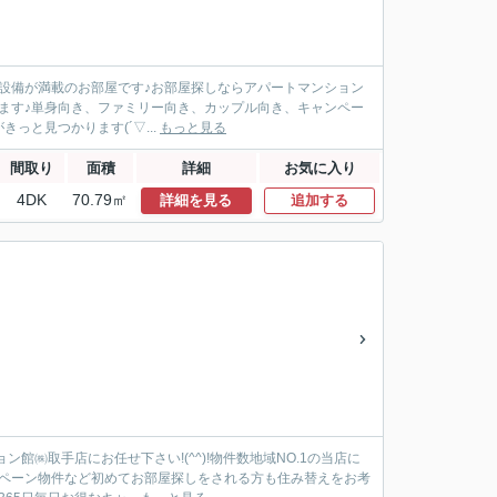
の設備が満載のお部屋です♪お部屋探しならアパートマンション
致します♪単身向き、ファミリー向き、カップル向き、キャンペー
と見つかります(´▽...
もっと見る
間取り
面積
詳細
お気に入り
4DK
70.79㎡
詳細を見る
追加する
㈱取手店にお任せ下さい!(^^)!物件数地域NO.1の当店に
ンペーン物件など初めてお部屋探しをされる方も住み替えをお考