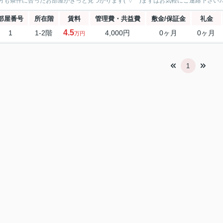
方も条件に合ったお部屋がきっと見つかります(´▽｀)まずはお気軽にご連絡下さい♪36
部屋番号
所在階
賃料
管理費・共益費
敷金/保証金
礼金
4.5
1
1-2階
4,000円
0ヶ月
0ヶ月
万円
1