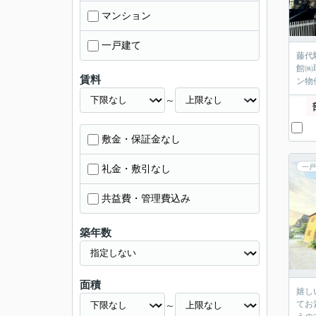
マンション
一戸建て
藤代
館㈱
賃料
ン物
～
敷金・保証金なし
礼金・敷引なし
一戸
共益費・管理費込み
築年数
面積
嬉し
てお
～