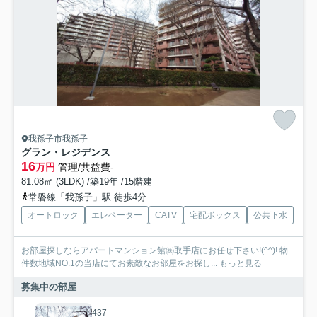
我孫子市我孫子
グラン・レジデンス
16
万円
管理/共益費-
81.08㎡ (3LDK) /築19年 /15階建
常磐線「我孫子」駅 徒歩4分
オートロック
エレベーター
CATV
宅配ボックス
公共下水
お部屋探しならアパートマンション館㈱取手店にお任せ下さい!(^^)! 物
件数地域NO.1の当店にてお素敵なお部屋をお探し...
もっと見る
募集中の部屋
437