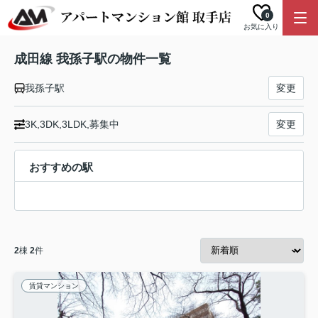
0
お気に入り
成田線 我孫子駅の物件一覧
我孫子駅
変更
3K,3DK,3LDK,募集中
変更
おすすめの駅
2
棟
2
件
賃貸マンション