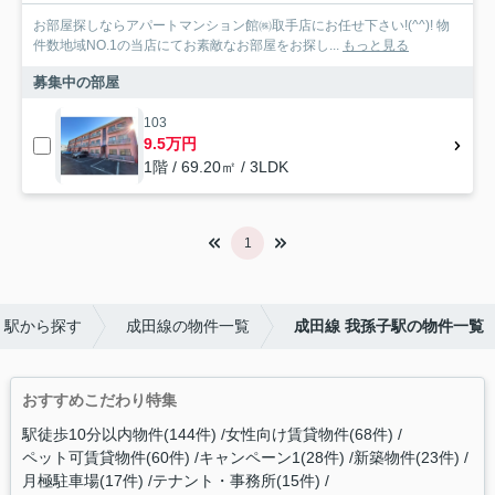
お部屋探しならアパートマンション館㈱取手店にお任せ下さい!(^^)! 物
件数地域NO.1の当店にてお素敵なお部屋をお探し...
もっと見る
募集中の部屋
103
9.5万円
1階 / 69.20㎡ / 3LDK
1
・駅から探す
成田線の物件一覧
成田線 我孫子駅の物件一覧
おすすめこだわり特集
駅徒歩10分以内物件(144件)
女性向け賃貸物件(68件)
ペット可賃貸物件(60件)
キャンペーン1(28件)
新築物件(23件)
月極駐車場(17件)
テナント・事務所(15件)