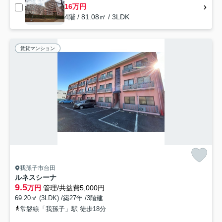
16万円
4階 / 81.08㎡ / 3LDK
賃貸マンション
我孫子市台田
ルネスシーナ
9.5
万円
管理/共益費5,000円
69.20㎡ (3LDK) /築27年 /3階建
常磐線「我孫子」駅 徒歩18分