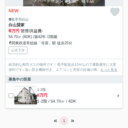
NEW
取手市白山
白山貸家
6
万円
管理/共益費-
54.70㎡ (4DK) /築42年 /2階建
関東鉄道常総線「寺原」駅 徒歩25分
公共下水
経済的な都市ガスの物件です！ 取手駅徒歩10分なので通勤通学に大変
便利です♪ 追い焚き機能付き、エアコンと充実の設備が満...
もっと見る
募集中の部屋
1-2階
6万円
1-2階 / 54.70㎡ / 4DK
1