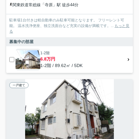
関東鉄道常総線「寺原」駅 徒歩44分
駐車場1台付きは軽自動車のみ駐車可能となります。 フリーレント可
能。 温水洗浄便座、独立洗面台など充実の設備が満載です。...
もっと見
る
募集中の部屋
1-2階
6.8万円
1-2階 / 89.62㎡ / 5DK
一戸建て