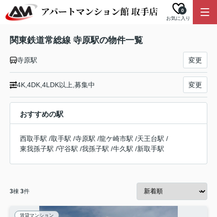
0
お気に入り
関東鉄道常総線 寺原駅の物件一覧
寺原駅
変更
4K,4DK,4LDK以上,募集中
変更
おすすめの駅
西取手駅
/
取手駅
/
寺原駅
/
龍ケ崎市駅
/
天王台駅
/
東我孫子駅
/
守谷駅
/
我孫子駅
/
牛久駅
/
新取手駅
3
棟
3
件
賃貸マンション