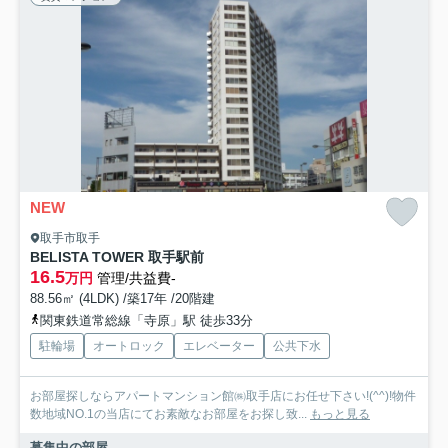
NEW
取手市取手
BELISTA TOWER 取手駅前
16.5
万円
管理/共益費-
88.56㎡ (4LDK) /築17年 /20階建
関東鉄道常総線「寺原」駅 徒歩33分
駐輪場
オートロック
エレベーター
公共下水
お部屋探しならアパートマンション館㈱取手店にお任せ下さい!(^^)!物件
数地域NO.1の当店にてお素敵なお部屋をお探し致...
もっと見る
募集中の部屋