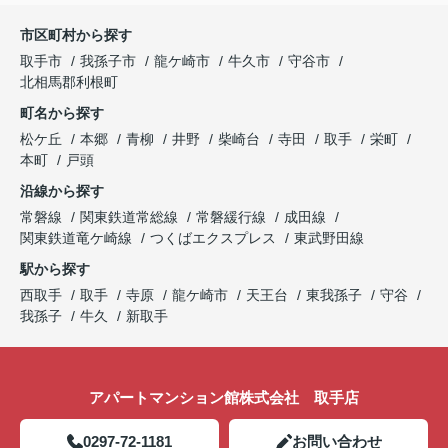
市区町村から探す
取手市
我孫子市
龍ケ崎市
牛久市
守谷市
北相馬郡利根町
町名から探す
松ケ丘
本郷
青柳
井野
柴崎台
寺田
取手
栄町
本町
戸頭
沿線から探す
常磐線
関東鉄道常総線
常磐緩行線
成田線
関東鉄道竜ケ崎線
つくばエクスプレス
東武野田線
駅から探す
西取手
取手
寺原
龍ケ崎市
天王台
東我孫子
守谷
我孫子
牛久
新取手
アパートマンション館株式会社 取手店
0297-72-1181
お問い合わせ