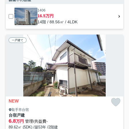
1406
16.5万円
14階 / 88.56㎡ / 4LDK
一戸建て
NEW
取手市台宿
台宿戸建
6.8
万円
管理/共益費-
89.62㎡ (5DK) /築53年 /2階建